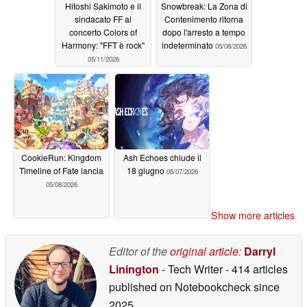
Hitoshi Sakimoto e il
Snowbreak: La Zona di
sindacato FF al
Contenimento ritorna
concerto Colors of
dopo l'arresto a tempo
Harmony: "FFT è rock"
indeterminato
05/08/2026
05/11/2026
CookieRun: Kingdom
Ash Echoes chiude il
Timeline of Fate lancia
18 giugno
05/07/2026
05/08/2026
Show more articles
Editor of the
original article
:
Darryl
Linington
- Tech Writer
- 414 articles
published on Notebookcheck
since
2025