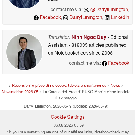
contact me via:
@DarrylLinington
,
Facebook
,
DarrylLinington
,
LinkedIn
Translator:
Ninh Ngoc Duy
- Editorial
Assistant
- 818035 articles published
on Notebookcheck
since 2008
contact me via:
Facebook
>
Recensioni e prove di notebook, tablets e smartphones
>
News
>
Newsarchive 2026 05
> La Corona dell'Eroe di PUBG Mobile viene lanciata
il 12 maggio
Darryl Linington, 2026-05- 9 (Update: 2026-05- 9)
Cookie Settings
| 06.08.2026 05:59
* If you buy something via one of our affiliate links, Notebookcheck may