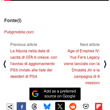
Fonte(i)
Pubgmobile.com
Previous article
Next article
La fiducia nella data di
Age of Empires IV:
uscita di GTA 6 cresce, con
Yue Fei's Legacy
⟨
⟩
l'avviso di aggiornamento
viene lanciato con la
PS5 inviato alle liste dei
Dinastia Jin e la
desideri di PS4
campagna di 8
missioni
Add as a preferred
source on Google