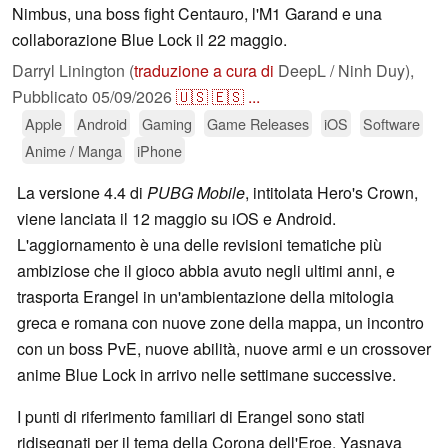
Nimbus, una boss fight Centauro, l'M1 Garand e una
collaborazione Blue Lock il 22 maggio.
Darryl Linington (
traduzione a cura di
DeepL / Ninh Duy),
Pubblicato
05/09/2026
🇺🇸
🇪🇸
...
Apple
Android
Gaming
Game Releases
iOS
Software
Anime / Manga
iPhone
La versione 4.4 di
PUBG Mobile
, intitolata Hero's Crown,
viene lanciata il 12 maggio su iOS e Android.
L'aggiornamento è una delle revisioni tematiche più
ambiziose che il gioco abbia avuto negli ultimi anni, e
trasporta Erangel in un'ambientazione della mitologia
greca e romana con nuove zone della mappa, un incontro
con un boss PvE, nuove abilità, nuove armi e un crossover
anime Blue Lock in arrivo nelle settimane successive.
I punti di riferimento familiari di Erangel sono stati
ridisegnati per il tema della Corona dell'Eroe. Yasnaya