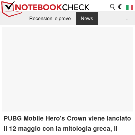
Recensioni e prove
News
...
Raccolta di recensioni
Info Techniche / Tips
Guida agli acquisti
Search
Contact
PUBG Mobile Hero's Crown viene lanciato
il 12 maggio con la mitologia greca, il