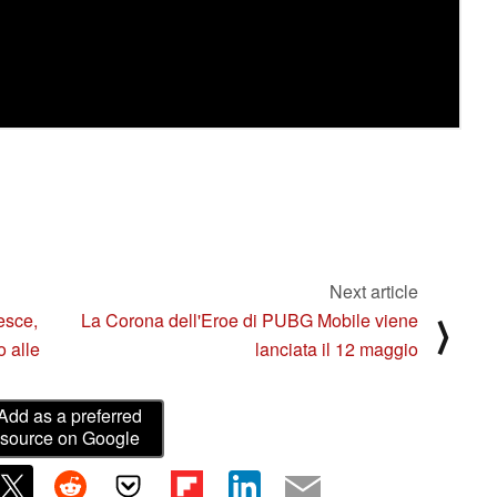
Next article
resce,
La Corona dell'Eroe di PUBG Mobile viene
⟩
o alle
lanciata il 12 maggio
Add as a preferred
source on Google