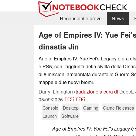
Recensioni e prove
News
Age of Empires IV: Yue Fei'
dinastia Jin
Age of Empires IV: Yue Fei's Legacy è ora di
e PS5, con l'aggiunta della civiltà della Din
di 8 missioni ambientata durante le Guerre S
mappe e due nuovi biomi.
Darryl Linington (
traduzione a cura di
DeepL /
05/09/2026
🇺🇸
🇩🇪
...
Console
Desktop
Gaming
Game Releases
Launch
Software
Age of Empires IV: Yue Fei's Legacy
è s