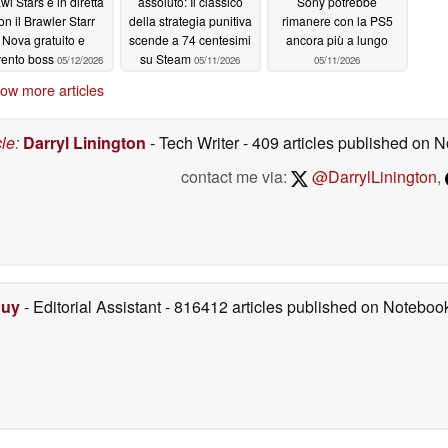
wl Stars è in diretta
assoluto: Il classico
Sony potrebbe
on il Brawler Starr
della strategia punitiva
rimanere con la PS5
Nova gratuito e
scende a 74 centesimi
ancora più a lungo
evento boss
su Steam
05/12/2026
05/11/2026
05/11/2026
ow more articles
cle
:
Darryl Linington
- Tech Writer
- 409 articles published on
contact me via:
@DarrylLinington
,
Duy
- Editorial Assistant
- 816412 articles published on Notebo