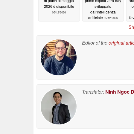
di patch di maggio
primo exploit zero-day
Bra
2026 è disponibile
sviluppato
c
dall'intelligenza
05/12/2026
artificiale
l'
05/12/2026
Sh
Editor of the
original arti
Translator:
Ninh Ngoc 