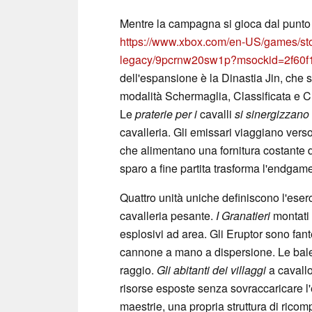
Mentre la campagna si gioca dal punto 
https://www.xbox.com/en-US/games/stor
legacy/9pcrnw20sw1p?msockid=2f60
dell'espansione è la Dinastia Jin, che s
modalità Schermaglia, Classificata e Cro
Le
praterie per i
cavalli
si sinergizzano
cavalleria. Gli emissari viaggiano verso
che alimentano una fornitura costante di
sparo a fine partita trasforma l'endgam
Quattro unità uniche definiscono l'eserc
cavalleria pesante.
I Granatieri
montati 
esplosivi ad area. Gli Eruptor sono fan
cannone a mano a dispersione. Le bales
raggio.
Gli abitanti dei villaggi
a cavallo
risorse esposte senza sovraccaricare l'
maestrie, una propria struttura di rico