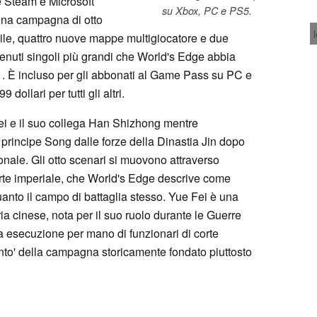
 Steam e Microsoft
su Xbox, PC e PS5.
una campagna di otto
bile, quattro nuove mappe multigiocatore e due
tenuti singoli più grandi che World's Edge abbia
021. È incluso per gli abbonati al Game Pass su PC e
dollari per tutti gli altri.
i e il suo collega Han Shizhong mentre
rincipe Song dalle forze della Dinastia Jin dopo
onale. Gli otto scenari si muovono attraverso
a corte imperiale, che World's Edge descrive come
quanto il campo di battaglia stesso. Yue Fei è una
oria cinese, nota per il suo ruolo durante le Guerre
a esecuzione per mano di funzionari di corte
mento' della campagna storicamente fondato piuttosto