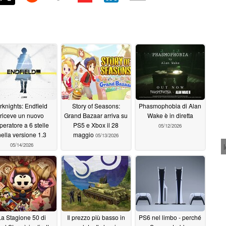
rknights: Endfield
Story of Seasons:
Phasmophobia di Alan
riceve un nuovo
Grand Bazaar arriva su
Wake è in diretta
peratore a 6 stelle
PS5 e Xbox il 28
05/12/2026
ella versione 1.3
maggio
05/13/2026
05/14/2026
La Stagione 50 di
Il prezzo più basso in
PS6 nel limbo - perché