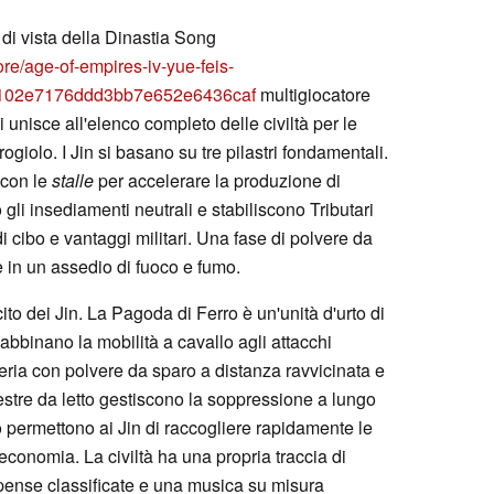
di vista della Dinastia Song
e/age-of-empires-iv-yue-feis-
f102e7176ddd3bb7e652e6436caf
multigiocatore
i unisce all'elenco completo delle civiltà per le
giolo. I Jin si basano su tre pilastri fondamentali.
con le
stalle
per accelerare la produzione di
 gli insediamenti neutrali e stabiliscono Tributari
 cibo e vantaggi militari. Una fase di polvere da
e in un assedio di fuoco e fumo.
ito dei Jin. La Pagoda di Ferro è un'unità d'urto di
abbinano la mobilità a cavallo agli attacchi
teria con polvere da sparo a distanza ravvicinata e
tre da letto gestiscono la soppressione a lungo
 permettono ai Jin di raccogliere rapidamente le
economia. La civiltà ha una propria traccia di
mpense classificate e una musica su misura