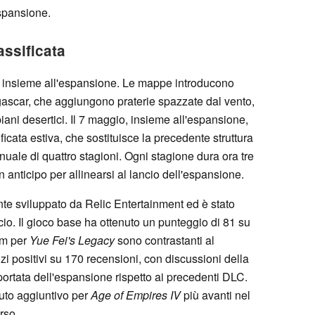
spansione.
assificata
insieme all'espansione. Le mappe introducono
ascar, che aggiungono praterie spazzate dal vento,
opiani desertici. Il 7 maggio, insieme all'espansione,
ficata estiva, che sostituisce la precedente struttura
uale di quattro stagioni. Ogni stagione dura ora tre
n anticipo per allinearsi al lancio dell'espansione.
nte sviluppato da Relic Entertainment ed è stato
io. Il gioco base ha ottenuto un punteggio di 81 su
am per
Yue Fei's Legacy
sono contrastanti al
zi positivi su 170 recensioni, con discussioni della
portata dell'espansione rispetto ai precedenti DLC.
uto aggiuntivo per
Age of Empires IV
più avanti nel
rso.