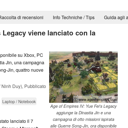
Raccolta di recensioni
Info Techniche / Tips
Guida agli a
s Legacy viene lanciato con la
sponibile su Xbox, PC
astia Jin, una campagna
ong-Jin, quattro nuove
 Ninh Duy),
Pubblicato
ⓘ www.ageofempires.com
Laptop / Notebook
Age of Empires IV: Yue Fei's Legacy
aggiunge la Dinastia Jin e una
campagna di otto missioni ispirata
tato lanciato il 7
alle Guerre Song-Jin, ora disponibile