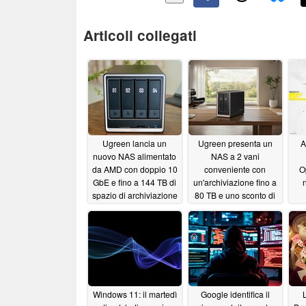
Articoli collegati
Ugreen lancia un
Ugreen presenta un
A
nuovo NAS alimentato
NAS a 2 vani
da AMD con doppio 10
conveniente con
O
GbE e fino a 144 TB di
un'archiviazione fino a
n
spazio di archiviazione
80 TB e uno sconto di
lancio
06/08/2026
06/08/2026
Windows 11: il martedì
Google identifica il