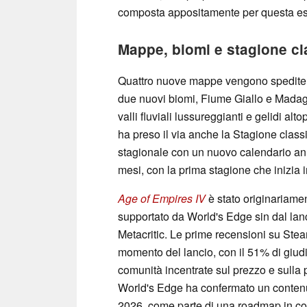
composta appositamente per questa e
Mappe, biomi e stagione cl
Quattro nuove mappe vengono spedite 
due nuovi biomi, Fiume Giallo e Madag
valli fluviali lussureggianti e gelidi alt
ha preso il via anche la Stagione classi
stagionale con un nuovo calendario ann
mesi, con la prima stagione che inizia i
Age of Empires IV
è stato originariame
supportato da World's Edge sin dal lanc
Metacritic. Le prime recensioni su Ste
momento del lancio, con il 51% di giudi
comunità incentrate sul prezzo e sulla 
World's Edge ha confermato un conten
2026, come parte di una roadmap in co