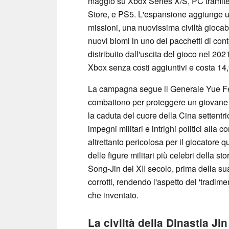
maggio su Xbox Series X/S, PC tramite
Store, e PS5. L'espansione aggiunge 
missioni, una nuovissima civiltà gioca
nuovi biomi in uno dei pacchetti di con
distribuito dall'uscita del gioco nel 2
Xbox senza costi aggiuntivi e costa 14,99 
La campagna segue il Generale Yue Fe
combattono per proteggere un giovane p
la caduta del cuore della Cina settentri
impegni militari e intrighi politici all
altrettanto pericolosa per il giocatore 
delle figure militari più celebri della st
Song-Jin del XII secolo, prima della su
corrotti, rendendo l'aspetto del 'tradi
che inventato.
La civiltà della Dinastia Jin