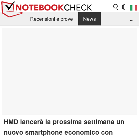
Recensioni e prove
News
...
Raccolta di recensioni
Info Techniche / Tips
Guida agli acquisti
Search
Contact
HMD lancerà la prossima settimana un
nuovo smartphone economico con