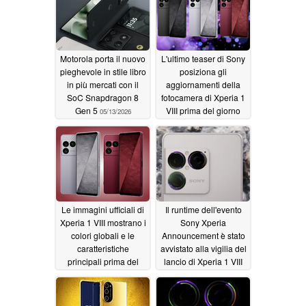
Motorola porta il nuovo
L'ultimo teaser di Sony
pieghevole in stile libro
posiziona gli
in più mercati con il
aggiornamenti della
SoC Snapdragon 8
fotocamera di Xperia 1
Gen 5
VIII prima del giorno
05/13/2026
del lancio
05/12/2026
Le immagini ufficiali di
Il runtime dell'evento
Xperia 1 VIII mostrano i
Sony Xperia
colori globali e le
Announcement è stato
caratteristiche
avvistato alla vigilia del
principali prima del
lancio di Xperia 1 VIII
giorno di lancio
05/12/2026
05/12/2026