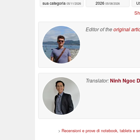
sua categoria
2026
US
05/11/2026
05/08/2026
v
Sh
d
Editor of the
original arti
Translator:
Ninh Ngoc 
>
Recensioni e prove di notebook, tablets e 