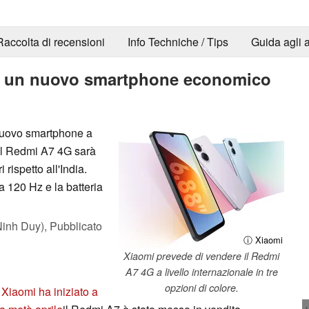
Raccolta di recensioni
Info Techniche / Tips
Guida agli a
di un nuovo smartphone economico
 nuovo smartphone a
 il Redmi A7 4G sarà
 rispetto all'India.
a 120 Hz e la batteria
inh Duy),
Pubblicato
ⓘ Xiaomi
Xiaomi prevede di vendere il Redmi
A7 4G a livello internazionale in tre
opzioni di colore.
o
Xiaomi ha iniziato a