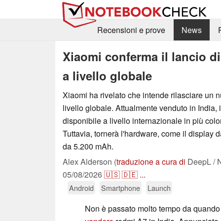
Recensioni e prove
News
Xiaomi conferma il lancio 
a livello globale
Xiaomi ha rivelato che intende rilasciare un
livello globale. Attualmente venduto in India,
disponibile a livello internazionale in più colori
Tuttavia, tornerà l'hardware, come il display d
da 5.200 mAh.
Alex Alderson (
traduzione a cura di
DeepL / N
05/08/2026
🇺🇸
🇩🇪
...
Android
Smartphone
Launch
Non è passato molto tempo da quand