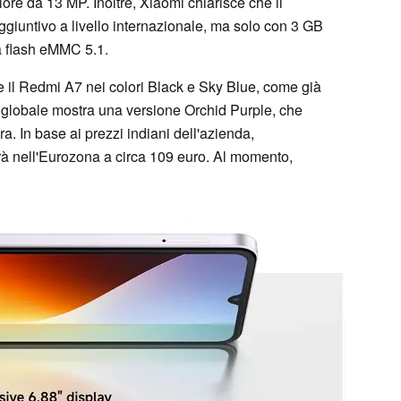
re da 13 MP. Inoltre, Xiaomi chiarisce che il
aggiuntivo a livello internazionale, ma solo con 3 GB
flash eMMC 5.1.
re il Redmi A7 nei colori Black e Sky Blue, come già
eb globale mostra una versione Orchid Purple, che
. In base ai prezzi indiani dell'azienda,
rà nell'Eurozona a circa 109 euro. Al momento,