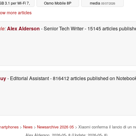
B 3.1 per Wi-Fi 7,
Osmo Mobile 8P
media
05/07/2026
ideo 4K, aumento
05/07/2026
ow more articles
ella GPU del 77%
05/07/2026
cle
:
Alex Alderson
- Senior Tech Writer
- 15145 articles publi
Duy
- Editorial Assistant
- 816412 articles published on Notebo
smartphones
>
News
>
Newsarchive 2026 05
> Xiaomi conferma il lancio di un 
Alex Alderson, 2026-05- 8 (Update: 2026-05- 8)