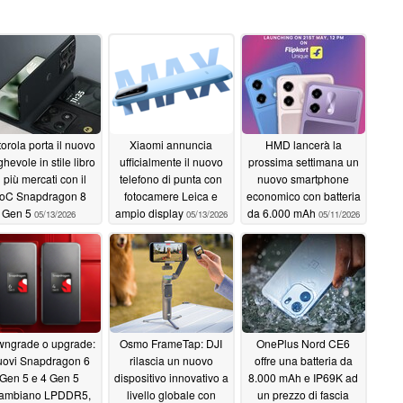
orola porta il nuovo
Xiaomi annuncia
HMD lancerà la
ghevole in stile libro
ufficialmente il nuovo
prossima settimana un
n più mercati con il
telefono di punta con
nuovo smartphone
oC Snapdragon 8
fotocamere Leica e
economico con batteria
Gen 5
ampio display
da 6.000 mAh
05/13/2026
05/13/2026
05/11/2026
ngrade o upgrade:
Osmo FrameTap: DJI
OnePlus Nord CE6
ovi Snapdragon 6
rilascia un nuovo
offre una batteria da
Gen 5 e 4 Gen 5
dispositivo innovativo a
8.000 mAh e IP69K ad
ambiano LPDDR5,
livello globale con
un prezzo di fascia