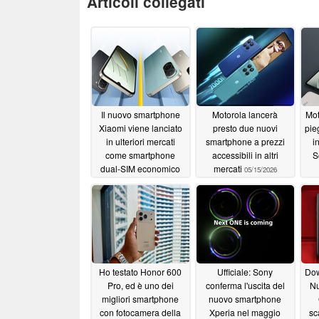
Articoli collegati
Il nuovo smartphone
Motorola lancerà
Mot
Xiaomi viene lanciato
presto due nuovi
pie
in ulteriori mercati
smartphone a prezzi
i
come smartphone
accessibili in altri
S
dual-SIM economico
mercati
05/15/2026
06/20/2026
Ho testato Honor 600
Ufficiale: Sony
Dow
Pro, ed è uno dei
conferma l'uscita del
Nu
migliori smartphone
nuovo smartphone
con fotocamera della
Xperia nel maggio
sc