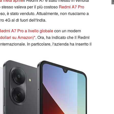
a metà aprile
il Redmi A7 è stato messo in vendita
o stesso valeva per il più costoso
Redmi A7 Pro
so, è stato venduto. Attualmente, non riusciamo a
o 4G al di fuori dell'India.
Redmi A7 Pro a livello globale
con un modem
 dollari su Amazon)
. Ora, ha indicato che il Redmi
ternazionale. In particolare, l'azienda ha inserito il