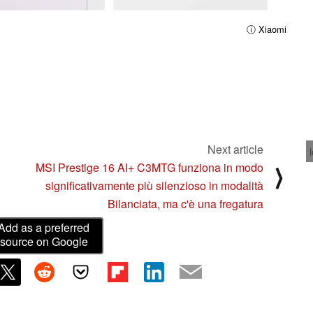
ⓘ Xiaomi
Next article
MSI Prestige 16 AI+ C3MTG funziona in modo
⟩
significativamente più silenzioso in modalità
Bilanciata, ma c'è una fregatura
Add as a preferred
source on Google