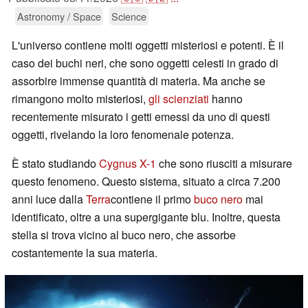
Astronomy / Space
Science
L'universo contiene molti oggetti misteriosi e potenti. È il
caso dei buchi neri, che sono oggetti celesti in grado di
assorbire immense quantità di materia. Ma anche se
rimangono molto misteriosi,
gli scienziati
hanno
recentemente misurato i getti emessi da uno di questi
oggetti, rivelando la loro fenomenale potenza.
È stato studiando
Cygnus X-1
che sono riusciti a misurare
questo fenomeno. Questo sistema, situato a circa 7.200
anni luce dalla
Terra
contiene il primo
buco nero
mai
identificato, oltre a una supergigante blu. Inoltre, questa
stella si trova vicino al buco nero, che assorbe
costantemente la sua materia.