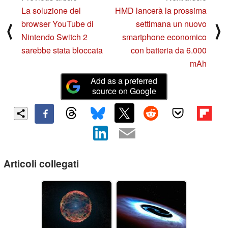
La soluzione del
HMD lancerà la prossima
browser YouTube di
settimana un nuovo
⟨
⟩
Nintendo Switch 2
smartphone economico
sarebbe stata bloccata
con batteria da 6.000
mAh
Add as a preferred
source on Google
Articoli collegati