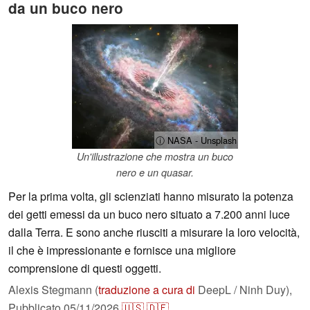
da un buco nero
ⓘ NASA - Unsplash
Un'illustrazione che mostra un buco
nero e un quasar.
Per la prima volta, gli scienziati hanno misurato la potenza
dei getti emessi da un buco nero situato a 7.200 anni luce
dalla Terra. E sono anche riusciti a misurare la loro velocità,
il che è impressionante e fornisce una migliore
comprensione di questi oggetti.
Alexis Stegmann (
traduzione a cura di
DeepL / Ninh Duy),
Pubblicato
05/11/2026
🇺🇸
🇩🇪
...