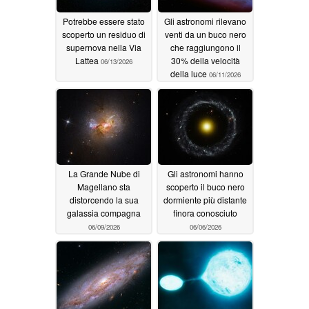
Potrebbe essere stato
Gli astronomi rilevano
scoperto un residuo di
venti da un buco nero
supernova nella Via
che raggiungono il
Lattea
30% della velocità
06/13/2026
della luce
06/11/2026
La Grande Nube di
Gli astronomi hanno
Magellano sta
scoperto il buco nero
distorcendo la sua
dormiente più distante
galassia compagna
finora conosciuto
06/09/2026
06/06/2026