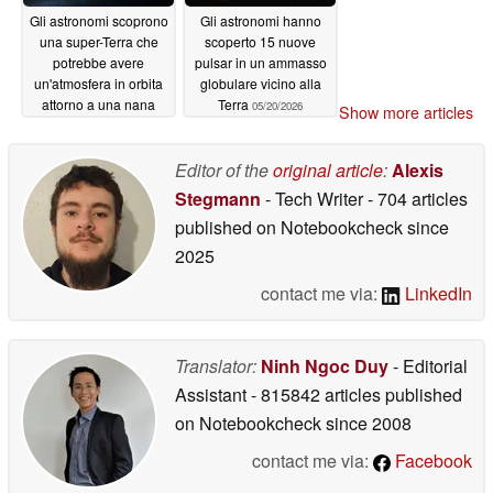
Gli astronomi scoprono
Gli astronomi hanno
una super-Terra che
scoperto 15 nuove
potrebbe avere
pulsar in un ammasso
un'atmosfera in orbita
globulare vicino alla
attorno a una nana
Terra
05/20/2026
Show more articles
rossa
05/26/2026
Editor of the
original article
:
Alexis
Stegmann
- Tech Writer
- 704 articles
published on Notebookcheck
since
2025
contact me via:
LinkedIn
Translator:
Ninh Ngoc Duy
- Editorial
Assistant
- 815842 articles published
on Notebookcheck
since 2008
contact me via:
Facebook