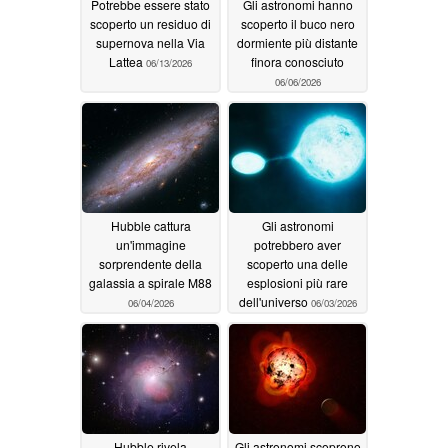
Potrebbe essere stato
Gli astronomi hanno
scoperto un residuo di
scoperto il buco nero
supernova nella Via
dormiente più distante
Lattea
finora conosciuto
06/13/2026
06/06/2026
Hubble cattura
Gli astronomi
un'immagine
potrebbero aver
sorprendente della
scoperto una delle
galassia a spirale M88
esplosioni più rare
dell'universo
06/04/2026
06/03/2026
Hubble rivela
Gli astronomi scoprono