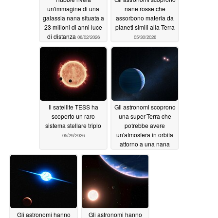
un'immagine di una
nane rosse che
galassia nana situata a
assorbono materia da
23 milioni di anni luce
pianeti simili alla Terra
di distanza
06/02/2026
05/30/2026
Il satellite TESS ha
Gli astronomi scoprono
scoperto un raro
una super-Terra che
sistema stellare triplo
potrebbe avere
un'atmosfera in orbita
05/29/2026
attorno a una nana
rossa
05/26/2026
Gli astronomi hanno
Gli astronomi hanno