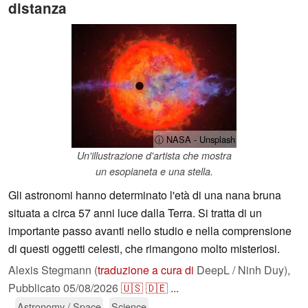
distanza
ⓘ NASA - Unsplash
Un'illustrazione d'artista che mostra
un esopianeta e una stella.
Gli astronomi hanno determinato l'età di una nana bruna
situata a circa 57 anni luce dalla Terra. Si tratta di un
importante passo avanti nello studio e nella comprensione
di questi oggetti celesti, che rimangono molto misteriosi.
Alexis Stegmann (
traduzione a cura di
DeepL / Ninh Duy),
Pubblicato
05/08/2026
🇺🇸
🇩🇪
...
Astronomy / Space
Science