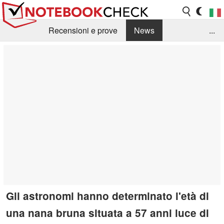
Recensioni e prove
News
...
Raccolta di recensioni
Info Techniche / Tips
Guida agli acquisti
Search
Contact
Gli astronomi hanno determinato l'età di
una nana bruna situata a 57 anni luce di