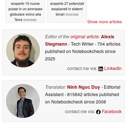
scoperto 15 nuove
scoperto 27 potenziali
pulsar in un ammasso
esopianeti in sistemi
globulare vicino alla
binari
05/20/2026
Terra
05/20/2026
Show more articles
Editor of the
original article
:
Alexis
Stegmann
- Tech Writer
- 704 articles
published on Notebookcheck
since
2025
contact me via:
LinkedIn
Translator:
Ninh Ngoc Duy
- Editorial
Assistant
- 815842 articles published
on Notebookcheck
since 2008
contact me via:
Facebook