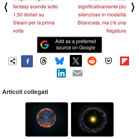
⟨
⟩
fantasy scende sotto
significativamente più
1,50 dollari su
silenzioso in modalità
Steam per la prima
Bilanciata, ma c'è una
volta
fregatura
Add as a preferred
source on Google
Articoli collegati