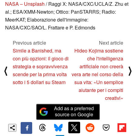
NASA – Unsplash
/ Raggi X: NASA/CXC/UCLA/Z. Zhu et
al.; ESA/XMM-Newton; Ottico: PanSTARRS; Radio:
MeerKAT; Elaborazione dell'immagine:
NASA/CXC/SAO/L. Frattare e P. Edmonds
Previous article
Next article
Simile a Banished, ma
Hideo Kojima sostiene
con più opzioni: il gioco di
che l'intelligenza
strategia e sopravvivenza
artificiale non creerà
⟨
⟩
scende per la prima volta
vera arte nel corso della
sotto i 5 dollari su Steam
sua vita: «Un semplice
aiutante per i compiti
creativi»
Add as a preferred
source on Google