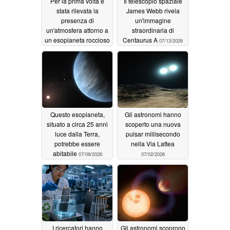
Per la prima volta è
Il telescopio spaziale
stata rilevata la
James Webb rivela
presenza di
un'immagine
un'atmosfera attorno a
straordinaria di
un esopianeta roccioso
Centaurus A
07/13/2026
07/18/2026
Questo esopianeta,
Gli astronomi hanno
situato a circa 25 anni
scoperto una nuova
luce dalla Terra,
pulsar millisecondo
potrebbe essere
nella Via Lattea
abitabile
07/09/2026
07/02/2026
I ricercatori hanno
Gli astronomi scoprono