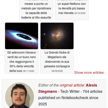
messo a punto un
un super-Nettuno con
metodo per ripristinare
la densità più bassa
la capacità delle
mai rilevata
06/16/2026
batterie al litio esaurite
fino a quasi il 100%
06/28/2026
Gli astronomi rilevano
La Grande Nube di
venti da un buco nero
Magellano sta
che raggiungono il
distorcendo la sua
30% della velocità
galassia compagna
della luce
06/11/2026
06/09/2026
Show more articles
Editor of the
original article
:
Alexis
Stegmann
- Tech Writer
- 704 articles
published on Notebookcheck
since
2025