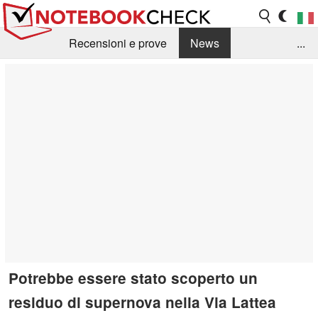
Recensioni e prove
News
...
Raccolta di recensioni
Info Techniche / Tips
Guida agli acquisti
Search
Contact
Potrebbe essere stato scoperto un
residuo di supernova nella Via Lattea