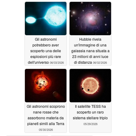
Gli astronomi
Hubble rivela
potrebbero aver
un'immagine di una
scoperto una delle
galassia nana situata a
esplosioni più rare
23 milioni di anni luce
dell'universo
di distanza
06/03/2026
06/02/2026
Gli astronomi scoprono
Il satellite TESS ha
nane rosse che
scoperto un raro
assorbono materia da
sistema stellare triplo
pianeti simili alla Terra
05/29/2026
05/30/2026