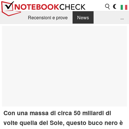
Recensioni e prove
News
...
Raccolta di recensioni
Info Techniche / Tips
Guida agli acquisti
Search
Contact
Con una massa di circa 50 miliardi di
volte quella del Sole, questo buco nero è