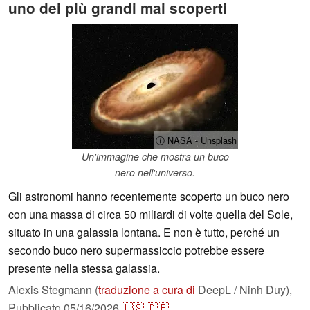
uno dei più grandi mai scoperti
ⓘ NASA - Unsplash
Un'immagine che mostra un buco
nero nell'universo.
Gli astronomi hanno recentemente scoperto un buco nero
con una massa di circa 50 miliardi di volte quella del Sole,
situato in una galassia lontana. E non è tutto, perché un
secondo buco nero supermassiccio potrebbe essere
presente nella stessa galassia.
Alexis Stegmann (
traduzione a cura di
DeepL / Ninh Duy),
Pubblicato
05/16/2026
🇺🇸
🇩🇪
...