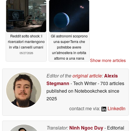
Reddit sotto shock: I
Gli astronomi scoprono
ricercatori mantengono
una super-Terra che
in vita i cervelli umani
potrebbe avere
un'atmosfera in orbita
05/27/2026
attorno a una nana
Show more articles
rossa
05/26/2026
Editor of the
original article
:
Alexis
Stegmann
- Tech Writer
- 703 articles
published on Notebookcheck
since
2025
contact me via:
LinkedIn
Translator:
Ninh Ngoc Duy
- Editorial