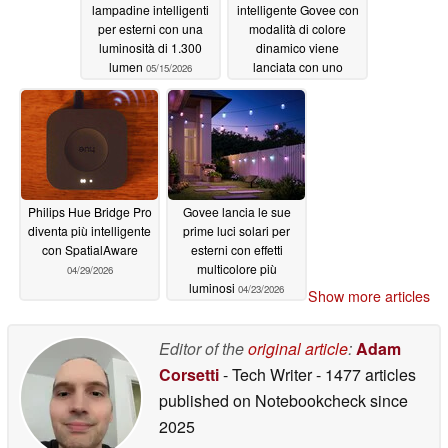
dei rossi e delle tonalità calde ambientali sullo schermo.
lampadine intelligenti
intelligente Govee con
In combinazione con un sensore di immagine 1080p ad
per esterni con una
modalità di colore
luminosità di 1.300
dinamico viene
alto rapporto segnale/rumore che opera a 30fps, il
lumen
lanciata con uno
05/15/2026
sistema cattura ombre più pulite con un rumore ridotto e
sconto
05/07/2026
un contrasto più forte - così, quando un tramonto sfuma
verso il crepuscolo in un documentario, la luce dietro il
televisore segue ogni sfumatura in tempo reale.
Philips Hue Bridge Pro
Govee lancia le sue
Mappatura intelligente del colore a più zone, per creare
diventa più intelligente
prime luci solari per
un'estensione naturale del suo schermo
con SpatialAware
esterni con effetti
multicolore più
04/29/2026
luminosi
04/23/2026
Show more articles
Piuttosto che proiettare un'unica macchia di colore dietro
il televisore, il TV Backlight 3 divide lo schermo in un
Editor of the
original article
:
Adam
massimo di 24 zone indipendenti, ognuna delle quali
Corsetti
- Tech Writer
- 1477 articles
analizza e riproduce la sezione corrispondente. Il
published on Notebookcheck
since
risultato è un bagliore ambientale stratificato e naturale,
2025