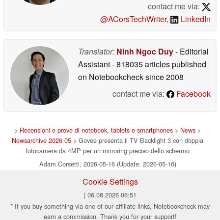
che dà la sensazione che l'immagine fluisca oltre i bordi
contact me via:
del display.
@ACorsTechWriter
,
LinkedIn
I filtri di contenuto Govee AI si adattano automaticamente
a ciò che viene riprodotto - lunatico e sobrio per i thriller,
Translator:
Ninh Ngoc Duy
- Editorial
vibrante e dinamico per l'animazione, morbido e caldo
Assistant
- 818035 articles published
per i documentari - in modo che l'atmosfera si adatti
on Notebookcheck
since 2008
sempre al momento.
contact me via:
Facebook
Striscia luminosa RGBWIC ad alta densità con algoritmi
di colore professionali, per ampliare il suo schermo con
>
Recensioni e prove di notebook, tablets e smartphones
>
News
>
colori ambientali più ricchi
Newsarchive 2026 05
> Govee presenta il TV Backlight 3 con doppia
fotocamera da 4MP per un mirroring preciso dello schermo
Adam Corsetti, 2026-05-16 (Update: 2026-05-16)
Il TV Backlight 3 è dotato di LED RGBWIC 4-in-1 ad alta
Cookie Settings
densità con un canale bianco dedicato, che eleva la
profondità e la ricchezza del colore rispetto alle
| 06.08.2026 06:51
* If you buy something via one of our affiliate links, Notebookcheck may
configurazioni RGB standard, per una riproduzione della
earn a commission. Thank you for your support!