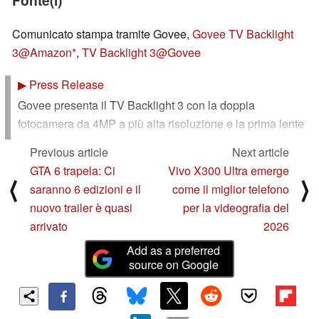
Comunicato stampa tramite Govee,
Govee TV Backlight
3@Amazon
,
TV Backlight 3@Govee
▶
Press Release
Govee presenta il TV Backlight 3 con la doppia
fotocamera da 4MP a più alta risoluzione e la prima lente
ibrida vetro-plastica
Previous article
Next article
GTA 6 trapela: Ci
Vivo X300 Ultra emerge
⟨
⟩
saranno 6 edizioni e il
come il miglior telefono
Con il più alto potere risolutivo di 4 milioni di pixel del
nuovo trailer è quasi
per la videografia del
settore e una lente ibrida vetro-plastica a doppia
arrivato
2026
telecamera, la TV Backlight 3 porta un'illuminazione
ambientale di livello cinematografico in ogni salotto
Add as a preferred
source on Google
BELLEVUE, Wash. - 18 maggio 2026 - Govee, leader
globale nel settore dell'illuminazione intelligente, ha