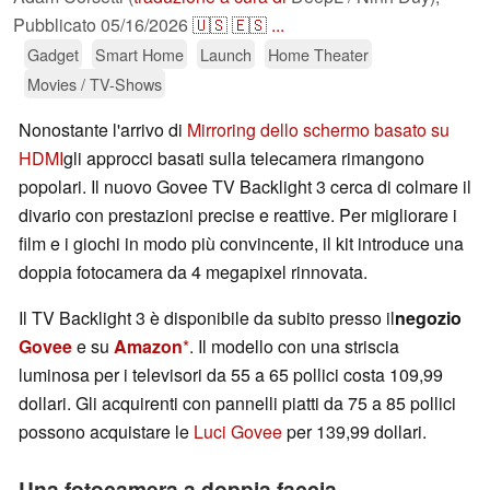
Pubblicato
05/16/2026
🇺🇸
🇪🇸
...
Gadget
Smart Home
Launch
Home Theater
Movies / TV-Shows
Nonostante l'arrivo di
Mirroring dello schermo basato su
HDMI
gli approcci basati sulla telecamera rimangono
popolari. Il nuovo Govee TV Backlight 3 cerca di colmare il
divario con prestazioni precise e reattive. Per migliorare i
film e i giochi in modo più convincente, il kit introduce una
doppia fotocamera da 4 megapixel rinnovata.
Il TV Backlight 3 è disponibile da subito presso il
negozio
Govee
e su
Amazon
. Il modello con una striscia
luminosa per i televisori da 55 a 65 pollici costa 109,99
dollari. Gli acquirenti con pannelli piatti da 75 a 85 pollici
possono acquistare le
Luci Govee
per 139,99 dollari.
Una fotocamera a doppia faccia