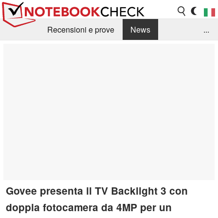
Recensioni e prove
News
...
Raccolta di recensioni
Info Techniche / Tips
Guida agli acquisti
Search
Contact
Govee presenta il TV Backlight 3 con
doppia fotocamera da 4MP per un