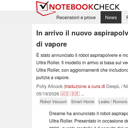
Recensioni e prove
News
In arrivo il nuovo aspirapo
di vapore
È stato annunciato il robot aspirapolvere e
Ultra Roller. Il modello in arrivo si basa sul 
Ultra Roller, con aggiornamenti che includon
pulizia a vapore.
Polly Allcock (
traduzione a cura di
DeepL / Ni
05/19/2026
🇺🇸
🇩🇪
...
Robot Vacuum
Smart Home
Leaks / Rumors
Dreame ha annunciato il robot aspira
Ultra Roller. Presentato in occasione 