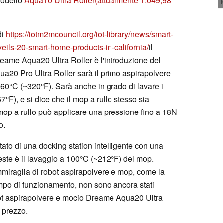
modello
Aqua10 Ultra Roller
(attualmente 1.049,98
di
https://iotm2mcouncil.org/iot-library/news/smart-
eils-20-smart-home-products-in-california/
il
eame Aqua20 Ultra Roller è l'introduzione del
ua20 Pro Ultra Roller sarà il primo aspirapolvere
 160°C (~320°F). Sarà anche in grado di lavare i
F), e si dice che il mop a rullo stesso sia
il mop a rullo può applicare una pressione fino a 18N
o.
ato di una docking station intelligente con una
ueste è il lavaggio a 100°C (~212°F) del mop.
mmiraglia di robot aspirapolvere e mop, come la
tempo di funzionamento, non sono ancora stati
bot aspirapolvere e mocio Dreame Aqua20 Ultra
 prezzo.