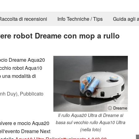
Raccolta di recensioni
Info Techniche / Tips
Guida agli a
lvere robot Dreame con mop a rullo
 mocio Dreame Aqua20
vecchio robot Aqua10
o una modalità di
nh Duy),
Pubblicato
ⓘ Dreame
Il rullo Aqua20 Ultra di Dreame si
basa sul vecchio rullo Aqua10 Ultra
polvere e mocio Aqua20
(nella foto)
dell'evento Dreame Next