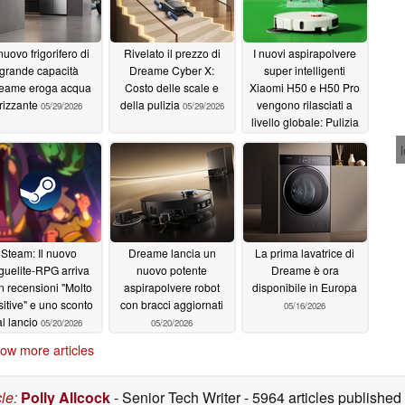
 nuovo frigorifero di
Rivelato il prezzo di
I nuovi aspirapolvere
grande capacità
Dreame Cyber X:
super intelligenti
eame eroga acqua
Costo delle scale e
Xiaomi H50 e H50 Pro
frizzante
della pulizia
vengono rilasciati a
05/29/2026
05/29/2026
livello globale: Pulizia
dei bordi e asciugatura
ad aria calda
05/29/2026
Steam: Il nuovo
Dreame lancia un
La prima lavatrice di
guelite-RPG arriva
nuovo potente
Dreame è ora
n recensioni "Molto
aspirapolvere robot
disponibile in Europa
itive" e uno sconto
con bracci aggiornati
05/16/2026
al lancio
05/20/2026
05/20/2026
ow more articles
cle
:
Polly Allcock
- Senior Tech Writer
- 5964 articles publishe