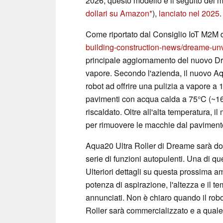
2026, questo modello è il seguito del 
dollari su Amazon
),
lanciato nel 2025
.
Come riportato dal Consiglio IoT M2M 
building-construction-news/dreame-unv
principale aggiornamento del nuovo Dr
vapore. Secondo l'azienda, il nuovo Aq
robot ad offrire una pulizia a vapore a
pavimenti con acqua calda a 75°C (~167°
riscaldato. Oltre all'alta temperatura, 
per rimuovere le macchie dal paviment
Aqua20 Ultra Roller di Dreame sarà dot
serie di funzioni autopulenti. Una di q
Ulteriori dettagli su questa prossima a
potenza di aspirazione, l'altezza e il 
annunciati. Non è chiaro quando il ro
Roller sarà commercializzato e a quale