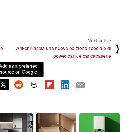
Next article
⟩
te
Anker rilascia una nuova edizione speciale di
power bank e caricabatterie
Add as a preferred
source on Google