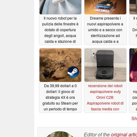
Il nuovo robot per la
Dreame presenta i
Il
pulizia delle finestre è
nuovi aspirapolvere a
dotato di copertura
umido e a secco con
Dr
degli angoli, acqua
sterilizzazione ad
calda e stazione di
acqua calda e a
base
vapore, mentre il primo
05/29/2026
modello viene messo
in vendita
05/29/2026
Da 39,99 dollari a 0
recensione del robot
dollari: il gioco di
aspirapolvere eufy
ro
strategia 4X è ora
Omni C28:
co
gratuito su Steam per
Aspirapolvere robot di
pos
un periodo di tempo
fascia media con
limitato
capacità, senza alcun
05/22/2026
Sh
espediente
05/21/2026
Editor of the
original arti