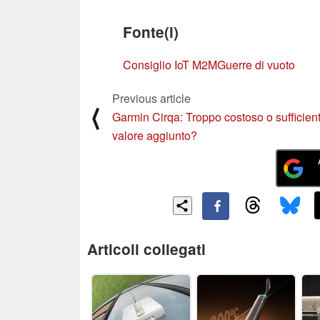
Fonte(i)
Consiglio IoT M2M
Guerre di vuoto
Previous article
⟨
Garmin Cirqa: Troppo costoso o sufficien
valore aggiunto?
Articoli collegati