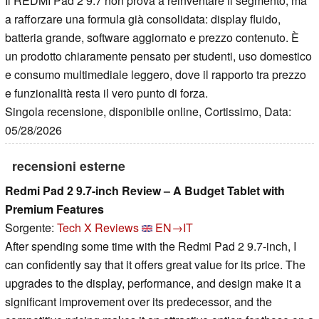
Il REDMI Pad 2 9.7 non prova a reinventare il segmento, ma
a rafforzare una formula già consolidata: display fluido,
batteria grande, software aggiornato e prezzo contenuto. È
un prodotto chiaramente pensato per studenti, uso domestico
e consumo multimediale leggero, dove il rapporto tra prezzo
e funzionalità resta il vero punto di forza.
Singola recensione, disponibile online, Cortissimo, Data:
05/28/2026
recensioni esterne
Redmi Pad 2 9.7-inch Review – A Budget Tablet with
Premium Features
Sorgente:
Tech X Reviews
EN→IT
After spending some time with the Redmi Pad 2 9.7-inch, I
can confidently say that it offers great value for its price. The
upgrades to the display, performance, and design make it a
significant improvement over its predecessor, and the