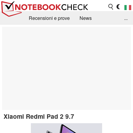
Recensioni e prove
News
...
Raccolta di recensioni
Info Techniche / Tips
Guida agli acquisti
Search
Contact
Xiaomi Redmi Pad 2 9.7