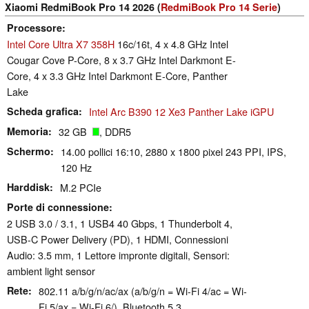
Xiaomi RedmiBook Pro 14 2026 (
RedmiBook Pro 14 Serie
)
Processore
Intel Core Ultra X7 358H
16c/16t, 4 x 4.8 GHz Intel
Cougar Cove P-Core, 8 x 3.7 GHz Intel Darkmont E-
Core, 4 x 3.3 GHz Intel Darkmont E-Core, Panther
Lake
Scheda grafica
Intel Arc B390 12 Xe3 Panther Lake iGPU
Memoria
32 GB
, DDR5
Schermo
14.00 pollici 16:10, 2880 x 1800 pixel 243 PPI, IPS,
120 Hz
Harddisk
M.2 PCIe
Porte di connessione
2 USB 3.0 / 3.1, 1 USB4 40 Gbps, 1 Thunderbolt 4,
USB-C Power Delivery (PD), 1 HDMI, Connessioni
Audio: 3.5 mm, 1 Lettore impronte digitali, Sensori:
ambient light sensor
Rete
802.11 a/b/g/n/ac/ax (a/b/g/n = Wi-Fi 4/ac = Wi-
Fi 5/ax = Wi-Fi 6/), Bluetooth 5.3