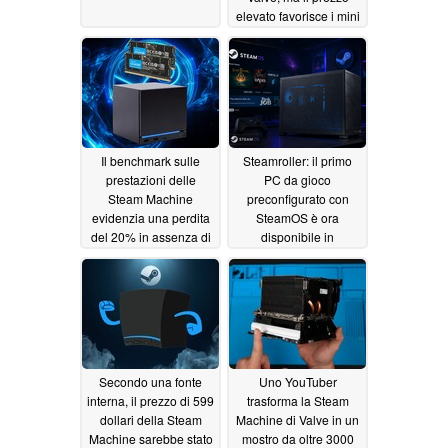
elevato favorisce i mini
PC
07/03/2026
Il benchmark sulle
Steamroller: il primo
prestazioni delle
PC da gioco
Steam Machine
preconfigurato con
evidenzia una perdita
SteamOS è ora
del 20% in assenza di
disponibile in
memoria a doppio
preordine
06/29/2026
canale
07/01/2026
Secondo una fonte
Uno YouTuber
interna, il prezzo di 599
trasforma la Steam
dollari della Steam
Machine di Valve in un
Machine sarebbe stato
mostro da oltre 3000