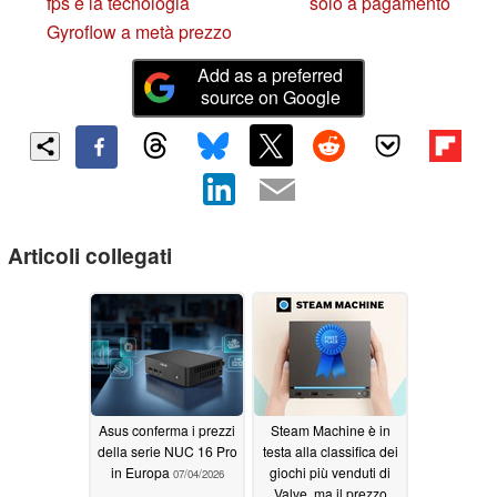
fps e la tecnologia
solo a pagamento
Gyroflow a metà prezzo
Add as a preferred
source on Google
Articoli collegati
Asus conferma i prezzi
Steam Machine è in
della serie NUC 16 Pro
testa alla classifica dei
in Europa
giochi più venduti di
07/04/2026
Valve, ma il prezzo