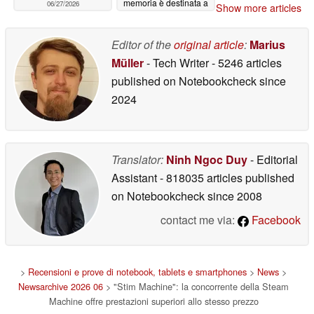
memoria è destinata a
06/27/2026
Show more articles
persistere
06/27/2026
Editor of the
original article
:
Marius
Müller
- Tech Writer
- 5246 articles
published on Notebookcheck
since
2024
Translator:
Ninh Ngoc Duy
- Editorial
Assistant
- 818035 articles published
on Notebookcheck
since 2008
contact me via:
Facebook
>
Recensioni e prove di notebook, tablets e smartphones
>
News
>
Newsarchive 2026 06
> "Stim Machine": la concorrente della Steam
Machine offre prestazioni superiori allo stesso prezzo