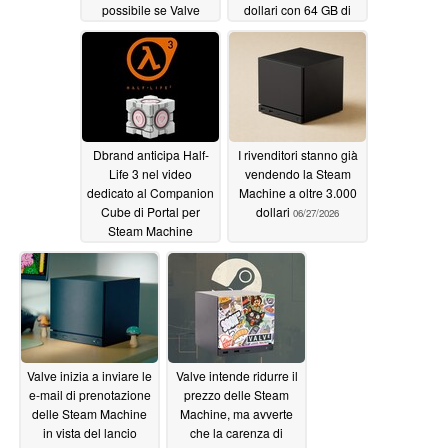
possibile se Valve
dollari con 64 GB di
fosse riuscita a gestire
RAM e un SSD da 4 TB
la carenza di memoria
06/27/2026
06/28/2026
Dbrand anticipa Half-
I rivenditori stanno già
Life 3 nel video
vendendo la Steam
dedicato al Companion
Machine a oltre 3.000
Cube di Portal per
dollari
06/27/2026
Steam Machine
06/27/2026
Valve inizia a inviare le
Valve intende ridurre il
e-mail di prenotazione
prezzo delle Steam
delle Steam Machine
Machine, ma avverte
in vista del lancio
che la carenza di