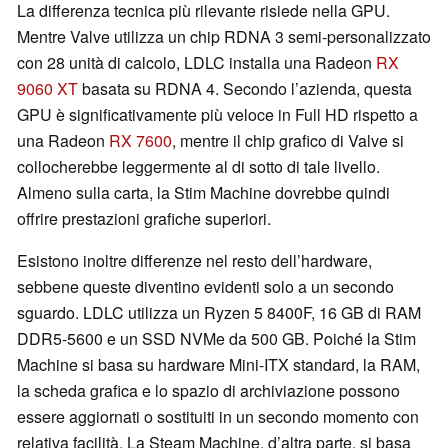
La differenza tecnica più rilevante risiede nella GPU.
Mentre Valve utilizza un chip RDNA 3 semi-personalizzato
con 28 unità di calcolo, LDLC installa una Radeon
RX
9060 XT
basata su RDNA 4. Secondo l’azienda, questa
GPU è significativamente più veloce in Full HD rispetto a
una Radeon
RX 7600
, mentre il chip grafico di Valve si
collocherebbe leggermente al di sotto di tale livello.
Almeno sulla carta, la Stim Machine dovrebbe quindi
offrire prestazioni grafiche superiori.
Esistono inoltre differenze nel resto dell’hardware,
sebbene queste diventino evidenti solo a un secondo
sguardo. LDLC utilizza un Ryzen 5 8400F, 16 GB di RAM
DDR5-5600 e un SSD NVMe da 500 GB. Poiché la Stim
Machine si basa su hardware Mini-ITX standard, la RAM,
la scheda grafica e lo spazio di archiviazione possono
essere aggiornati o sostituiti in un secondo momento con
relativa facilità. La Steam Machine, d’altra parte, si basa