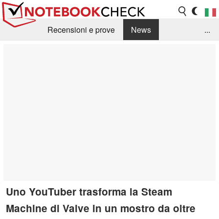
Recensioni e prove
News
...
Raccolta di recensioni
Info Techniche / Tips
Guida agli acquisti
Search
Contact
Uno YouTuber trasforma la Steam
Machine di Valve in un mostro da oltre