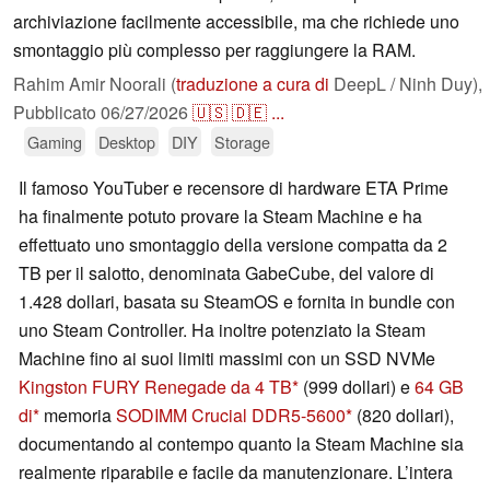
archiviazione facilmente accessibile, ma che richiede uno
smontaggio più complesso per raggiungere la RAM.
Rahim Amir Noorali (
traduzione a cura di
DeepL / Ninh Duy),
Pubblicato
06/27/2026
🇺🇸
🇩🇪
...
Gaming
Desktop
DIY
Storage
Il famoso YouTuber e recensore di hardware ETA Prime
ha finalmente potuto provare la Steam Machine e ha
effettuato uno smontaggio della versione compatta da 2
TB per il salotto, denominata GabeCube, del valore di
1.428 dollari, basata su SteamOS e fornita in bundle con
uno Steam Controller. Ha inoltre potenziato la Steam
Machine fino ai suoi limiti massimi con un SSD NVMe
Kingston FURY Renegade da 4 TB
(999 dollari) e
64 GB
di
memoria
SODIMM Crucial DDR5-5600
(820 dollari),
documentando al contempo quanto la Steam Machine sia
realmente riparabile e facile da manutenzionare. L’intera