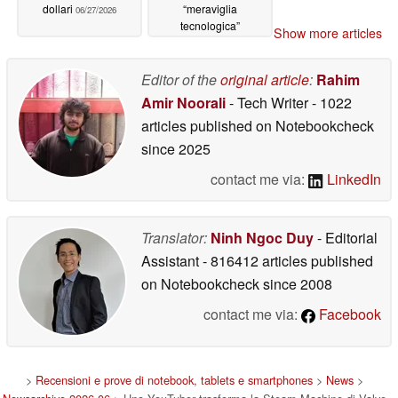
dollari
“meraviglia
06/27/2026
tecnologica”
Show more articles
nonostante le critiche
06/26/2026
Editor of the
original article
:
Rahim
Amir Noorali
- Tech Writer
- 1022
articles published on Notebookcheck
since 2025
contact me via:
LinkedIn
Translator:
Ninh Ngoc Duy
- Editorial
Assistant
- 816412 articles published
on Notebookcheck
since 2008
contact me via:
Facebook
>
Recensioni e prove di notebook, tablets e smartphones
>
News
>