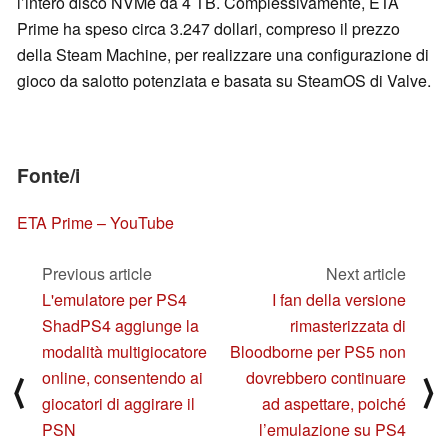
l’intero disco NVMe da 4 TB. Complessivamente, ETA
Prime ha speso circa 3.247 dollari, compreso il prezzo
della Steam Machine, per realizzare una configurazione di
gioco da salotto potenziata e basata su SteamOS di Valve.
Fonte/i
ETA Prime – YouTube
Previous article
Next article
L'emulatore per PS4
I fan della versione
ShadPS4 aggiunge la
rimasterizzata di
modalità multigiocatore
Bloodborne per PS5 non
online, consentendo ai
dovrebbero continuare
⟨
⟩
giocatori di aggirare il
ad aspettare, poiché
PSN
l’emulazione su PS4