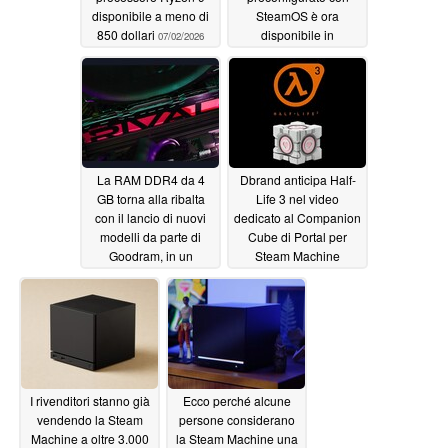
disponibile a meno di
SteamOS è ora
850 dollari
disponibile in
07/02/2026
preordine
06/29/2026
La RAM DDR4 da 4
Dbrand anticipa Half-
GB torna alla ribalta
Life 3 nel video
con il lancio di nuovi
dedicato al Companion
modelli da parte di
Cube di Portal per
Goodram, in un
Steam Machine
contesto di prezzi della
06/27/2026
DDR5 alle stelle
06/28/2026
I rivenditori stanno già
Ecco perché alcune
vendendo la Steam
persone considerano
Machine a oltre 3.000
la Steam Machine una