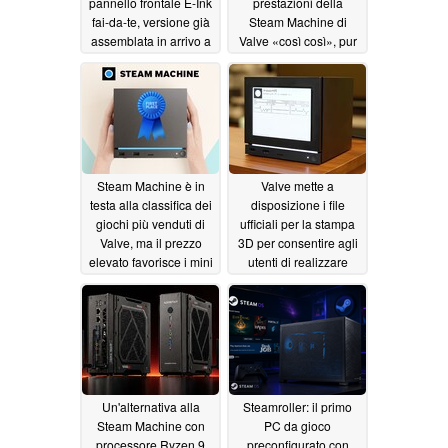
pannello frontale E-Ink
prestazioni della
fai-da-te, versione già
Steam Machine di
assemblata in arrivo a
Valve «così così», pur
breve
elogiandone
07/05/2026
l'esperienza simile a
quella di una console
07/04/2026
Steam Machine è in
Valve mette a
testa alla classifica dei
disposizione i file
giochi più venduti di
ufficiali per la stampa
Valve, ma il prezzo
3D per consentire agli
elevato favorisce i mini
utenti di realizzare
PC
autonomamente il
07/03/2026
pannello frontale in e-
ink della propria Steam
Machine
07/03/2026
Un'alternativa alla
Steamroller: il primo
Steam Machine con
PC da gioco
processore Ryzen 9
preconfigurato con