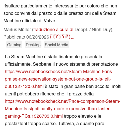
risultare particolarmente interessante per coloro che non
sono convinti dal prezzo o dalle prestazioni della Steam
Machine ufficiale di Valve.
Marius Müller (
traduzione a cura di
DeepL / Ninh Duy),
Pubblicato
06/23/2026
🇺🇸
🇩🇪
...
Gaming
Desktop
Social Media
La Steam Machine è stata finalmente presentata
ufficialmente. Sebbene il nuovo sistema di prenotazione
https://www.notebookcheck.net/Steam-Machine-Fans-
praise-new-reservation-system-but-one-group-is-left-
out.1327120.0.html
è stato in gran parte ben accolto, molti
utenti potrebbero ritenere che il prezzo della
https://www.notebookcheck.net/Price-comparison-Steam-
Machine-is-significantly-more-expensive-than-faster-
gaming-PCs.1326733.0.html
troppo elevato e le
prestazioni troppo scarse. Tuttavia, a quanto pare i