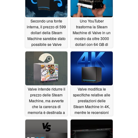
Secondo una fonte
Uno YouTuber
interna, il prezzo di 599
trasforma la Steam
dollari della Steam
Machine di Valve in un
Machine sarebbe stato
mostro da oltre 3000
possibile se Valve
dollari con 64 GB di
fosse riuscita a gestire
RAM e un SSD da 4 TB
la carenza di memoria
06/27/2026
06/28/2026
Valve intende ridurre il
Valve modifica le
prezzo delle Steam
specifiche relative alle
Machine, ma avverte
prestazioni delle
che la carenza di
Steam Machine in 4K,
memoria è destinata a
mentre le recensioni
persistere
mettono in discussione
06/27/2026
il prezzo
06/26/2026