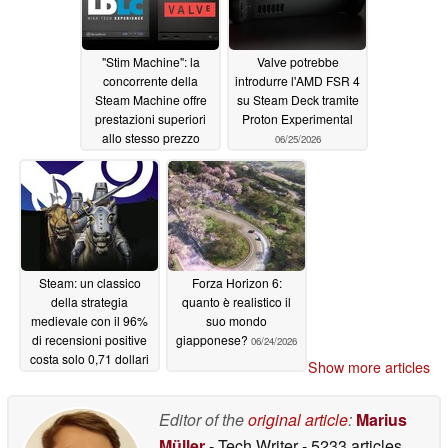
"Stim Machine": la
Valve potrebbe
concorrente della
introdurre l'AMD FSR 4
Steam Machine offre
su Steam Deck tramite
prestazioni superiori
Proton Experimental
allo stesso prezzo
06/25/2026
06/26/2026
Steam: un classico
Forza Horizon 6:
della strategia
quanto è realistico il
medievale con il 96%
suo mondo
di recensioni positive
giapponese?
06/24/2026
costa solo 0,71 dollari
Show more articles
06/24/2026
Editor of the
original article
:
Marius
Müller
- Tech Writer
- 5233 articles