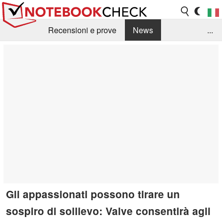
Recensioni e prove
News
...
Raccolta di recensioni
Info Techniche / Tips
Guida agli acquisti
Search
Contact
Gli appassionati possono tirare un
sospiro di sollievo: Valve consentirà agli