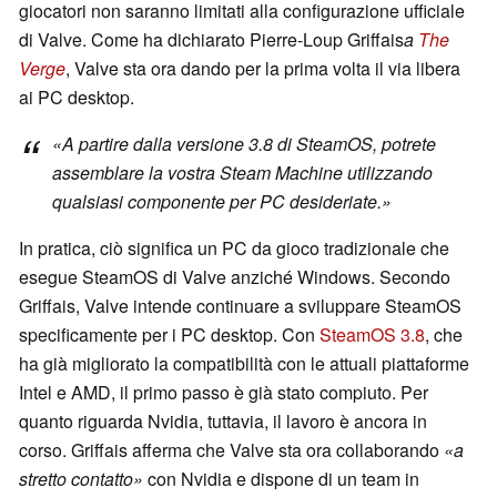
giocatori non saranno limitati alla configurazione ufficiale
di Valve. Come ha dichiarato Pierre-Loup Griffais
a
The
Verge
, Valve sta ora dando per la prima volta il via libera
ai PC desktop.
«A partire dalla versione 3.8 di SteamOS, potrete
assemblare la vostra Steam Machine utilizzando
qualsiasi componente per PC desideriate.»
In pratica, ciò significa un PC da gioco tradizionale che
esegue SteamOS di Valve anziché Windows. Secondo
Griffais, Valve intende continuare a sviluppare SteamOS
specificamente per i PC desktop. Con
SteamOS 3.8
, che
ha già migliorato la compatibilità con le attuali piattaforme
Intel e AMD, il primo passo è già stato compiuto. Per
quanto riguarda Nvidia, tuttavia, il lavoro è ancora in
corso. Griffais afferma che Valve sta ora collaborando
«a
stretto contatto»
con Nvidia e dispone di un team in