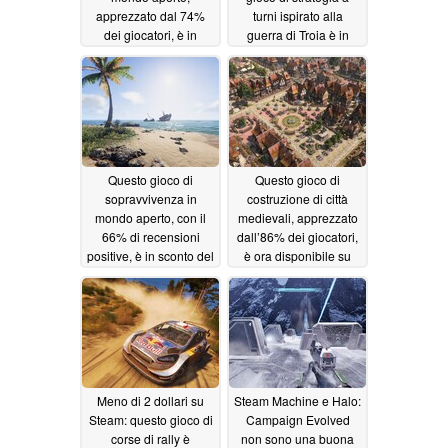
apprezzato dal 74%
turni ispirato alla
dei giocatori, è in
guerra di Troia è in
sconto del 50% su
sconto dell'80% su
Steam
Steam
07/02/2026
07/01/2026
Questo gioco di
Questo gioco di
sopravvivenza in
costruzione di città
mondo aperto, con il
medievali, apprezzato
66% di recensioni
dall’86% dei giocatori,
positive, è in sconto del
è ora disponibile su
65% su Steam
Steam con uno sconto
del 50%
06/30/2026
06/29/2026
Meno di 2 dollari su
Steam Machine e Halo:
Steam: questo gioco di
Campaign Evolved
corse di rally è
non sono una buona