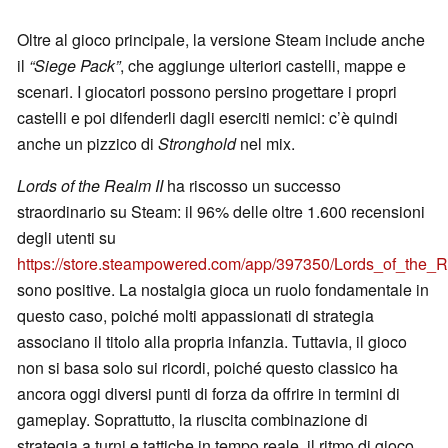
Oltre al gioco principale, la versione Steam include anche
il
“Siege Pack”
, che aggiunge ulteriori castelli, mappe e
scenari. I giocatori possono persino progettare i propri
castelli e poi difenderli dagli eserciti nemici: c’è quindi
anche un pizzico di
Stronghold
nel mix.
Lords of the Realm II
ha riscosso un successo
straordinario su Steam: il 96% delle oltre 1.600 recensioni
degli utenti su
https://store.steampowered.com/app/397350/Lords_of_the_
sono positive. La nostalgia gioca un ruolo fondamentale in
questo caso, poiché molti appassionati di strategia
associano il titolo alla propria infanzia. Tuttavia, il gioco
non si basa solo sui ricordi, poiché questo classico ha
ancora oggi diversi punti di forza da offrire in termini di
gameplay. Soprattutto, la riuscita combinazione di
strategia a turni e tattiche in tempo reale, il ritmo di gioco