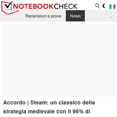
Recensioni e prove
News
...
Raccolta di recensioni
Info Techniche / Tips
Guida agli acquisti
Search
Contact
Accordo | Steam: un classico della
strategia medievale con il 96% di