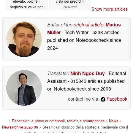
elevato, poiché il
vista dei preordini
negozio di Valve non
06/24/2026
Show more articles
prevede la possibilità
di prenotarla
06/24/2026
Editor of the
original article
:
Marius
Müller
- Tech Writer
- 5233 articles
published on Notebookcheck
since
2024
Translator:
Ninh Ngoc Duy
- Editorial
Assistant
- 815842 articles published
on Notebookcheck
since 2008
contact me via:
Facebook
>
Recensioni e prove di notebook, tablets e smartphones
>
News
>
Newsarchive 2026 06
> Steam: un classico della strategia medievale con il