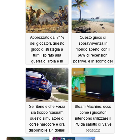
Steam
07/02/2026
Apprezzato dal 71%
Questo gioco di
dei giocatori, questo
sopravvivenza in
gioco di strategia a
mondo aperto, con il
turni ispirato alla
66% di recensioni
guerra di Troia è in
positive, è in sconto del
sconto dell'80% su
65% su Steam
Steam
07/01/2026
06/30/2026
Se ritenete che Forza
Steam Machine: ecco
sia troppo "casual",
come i giocatori
questo simulatore di
intendono utilizzare il
corse hardcore è ora
PC da salotto di Valve
disponibile a 4 dollari
06/29/2026
su Steam
06/29/2026