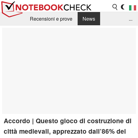
Recensioni e prove
News
...
Raccolta di recensioni
Info Techniche / Tips
Guida agli acquisti
Search
Contact
Accordo | Questo gioco di costruzione di
città medievali, apprezzato dall’86% dei