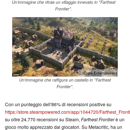
Un'immagine che ritrae un villaggio innevato in *Farthest
Frontier*.
ⓘ Crate Entertainment
Un'immagine che raffigura un castello in *Farthest
Frontier*.
Con un punteggio dell'86% di recensioni positive su
https://store.steampowered.com/app/1044720/Farthest_Fron
su oltre 24.770 recensioni su Steam,
Farthest Frontier
è un
gioco molto apprezzato dai giocatori. Su Metacritic, ha un