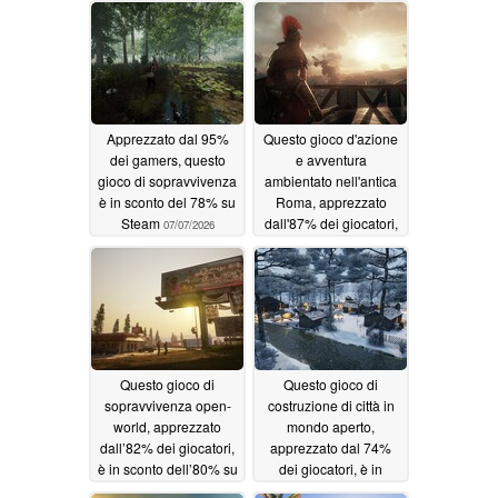
Apprezzato dal 95%
Questo gioco d'azione
dei gamers, questo
e avventura
gioco di sopravvivenza
ambientato nell'antica
è in sconto del 78% su
Roma, apprezzato
Steam
dall'87% dei giocatori,
07/07/2026
è in sconto del 65% su
Steam
07/05/2026
Questo gioco di
Questo gioco di
sopravvivenza open-
costruzione di città in
world, apprezzato
mondo aperto,
dall’82% dei giocatori,
apprezzato dal 74%
è in sconto dell’80% su
dei giocatori, è in
Steam
sconto del 50% su
07/03/2026