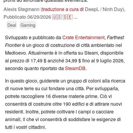
Alexis Stegmann (
traduzione a cura di
DeepL / Ninh Duy),
Pubblicato
06/29/2026
🇺🇸
🇩🇪
...
Deal
Gaming
Sviluppato e pubblicato da
Crate Entertainment
,
Farthest
Frontier
è un gioco di costruzione di città ambientato nel
Medioevo. Attualmente è in offerta su Steam, disponibile
al prezzo di 17,49 $ anziché 34,99 $ fino al 9 luglio 2026,
secondo quanto riportato da
SteamDB
.
In questo gioco, guiderete un gruppo di coloni alla ricerca
di nuove terre su cui fondare una città. Per svilupparla,
potrete raccogliere 16 diverse materie prime. Ciò vi
consentirà di costruire oltre 190 edifici e di attirare nuovi
residenti. Inoltre, potrete coltivare i campi o cacciare
animali, il che vi consentirà di soddisfare le esigenze di
tutti i vostri cittadini.