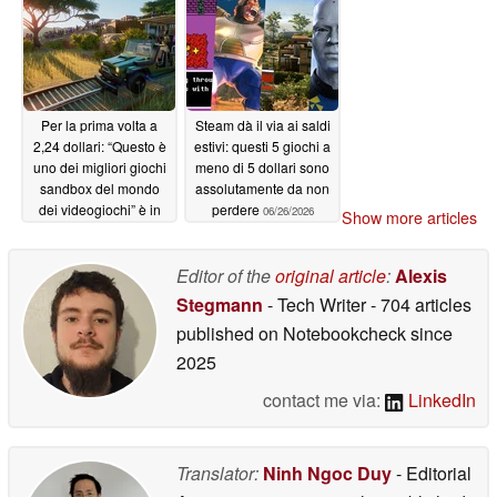
Per la prima volta a
Steam dà il via ai saldi
2,24 dollari: “Questo è
estivi: questi 5 giochi a
uno dei migliori giochi
meno di 5 dollari sono
sandbox del mondo
assolutamente da non
dei videogiochi” è in
perdere
06/26/2026
Show more articles
sconto del 95% su
Steam
06/26/2026
Editor of the
original article
:
Alexis
Stegmann
- Tech Writer
- 704 articles
published on Notebookcheck
since
2025
contact me via:
LinkedIn
Translator:
Ninh Ngoc Duy
- Editorial