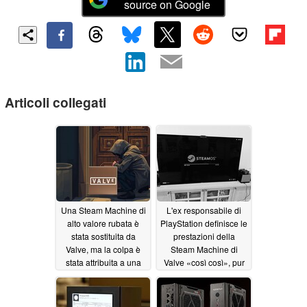
source on Google
Articoli collegati
Una Steam Machine di
L'ex responsabile di
alto valore rubata è
PlayStation definisce le
stata sostituita da
prestazioni della
Valve, ma la colpa è
Steam Machine di
stata attribuita a una
Valve «così così», pur
politica di spedizione
elogiandone
poco rigorosa
l'esperienza simile a
07/20/2026
quella di una console