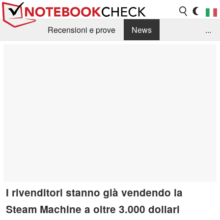
Recensioni e prove
News
...
Raccolta di recensioni
Info Techniche / Tips
Guida agli acquisti
Search
Contact
I rivenditori stanno già vendendo la
Steam Machine a oltre 3.000 dollari