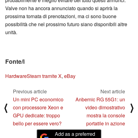
probabilmente è meglio evitare del tutto questi annunci.
Valve non ha ancora annunciato quando si aprirà la
prossima tornata di prenotazioni, ma ci sono buone
possibilità che nel prossimo futuro siano disponibili altre
unità.
Fonte/i
HardwareSteam tramite X
,
eBay
Previous article
Next article
Un mini PC economico
Anbernic RG 55G1: un
⟨
⟩
con processore Xeon e
video dimostrativo
GPU dedicate: troppo
mostra la console
bello per essere vero?
portatile in azione
Add as a preferred