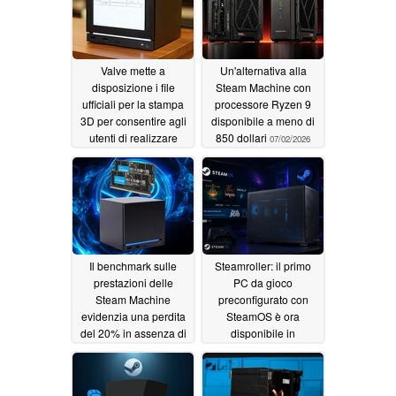
07/04/2026
Valve mette a
Un'alternativa alla
disposizione i file
Steam Machine con
ufficiali per la stampa
processore Ryzen 9
3D per consentire agli
disponibile a meno di
utenti di realizzare
850 dollari
07/02/2026
autonomamente il
pannello frontale in e-
ink della propria Steam
Machine
07/03/2026
Il benchmark sulle
Steamroller: il primo
prestazioni delle
PC da gioco
Steam Machine
preconfigurato con
evidenzia una perdita
SteamOS è ora
del 20% in assenza di
disponibile in
memoria a doppio
preordine
06/29/2026
canale
07/01/2026