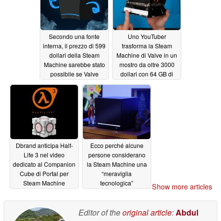
Secondo una fonte
Uno YouTuber
interna, il prezzo di 599
trasforma la Steam
dollari della Steam
Machine di Valve in un
Machine sarebbe stato
mostro da oltre 3000
possibile se Valve
dollari con 64 GB di
fosse riuscita a gestire
RAM e un SSD da 4 TB
la carenza di memoria
06/27/2026
06/28/2026
Dbrand anticipa Half-
Ecco perché alcune
Life 3 nel video
persone considerano
dedicato al Companion
la Steam Machine una
Cube di Portal per
“meraviglia
Steam Machine
tecnologica”
Show more articles
nonostante le critiche
06/27/2026
06/26/2026
Editor of the
original article
:
Abdul