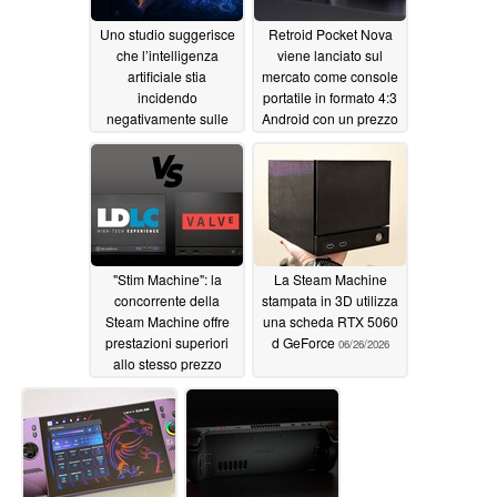
Uno studio suggerisce
Retroid Pocket Nova
che l’intelligenza
viene lanciato sul
artificiale stia
mercato come console
incidendo
portatile in formato 4:3
negativamente sulle
Android con un prezzo
vendite dei videogiochi
di partenza di 229
dollari
06/26/2026
06/26/2026
"Stim Machine": la
La Steam Machine
concorrente della
stampata in 3D utilizza
Steam Machine offre
una scheda RTX 5060
prestazioni superiori
d GeForce
06/26/2026
allo stesso prezzo
06/26/2026