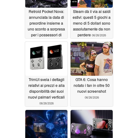
Retroid Pocket Nova:
Steam dà il via ai saldi
annunciata la data di
estivi: questi 5 giochi a
preordine insieme a
meno di 5 dollari sono
uno sconto a sorpresa
assolutamente da non
per i possessori di
perdere
06/26/2026
Pocket Mini V1
06/26/2026
TrimUI svela i dettagli
GTA 6: Cosa hanno
relativi ai prezzi e alla
notato i fan in oltre 50
disponibilità dei suoi
nuovi screenshot
nuovi palmari verticali
06/26/2026
06/26/2026