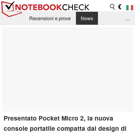
Recensioni e prove
News
...
Raccolta di recensioni
Info Techniche / Tips
Guida agli acquisti
Search
Contact
Presentato Pocket Micro 2, la nuova
console portatile compatta dal design di