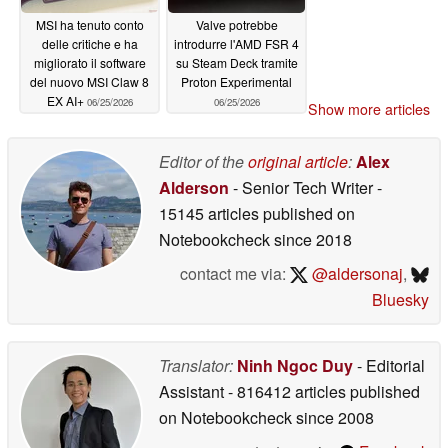
MSI ha tenuto conto
Valve potrebbe
delle critiche e ha
introdurre l'AMD FSR 4
migliorato il software
su Steam Deck tramite
del nuovo MSI Claw 8
Proton Experimental
EX AI+
06/25/2026
06/25/2026
Show more articles
Editor of the
original article
:
Alex
Alderson
- Senior Tech Writer
-
15145 articles published on
Notebookcheck
since 2018
contact me via:
@aldersonaj
,
Bluesky
Translator:
Ninh Ngoc Duy
- Editorial
Assistant
- 816412 articles published
on Notebookcheck
since 2008