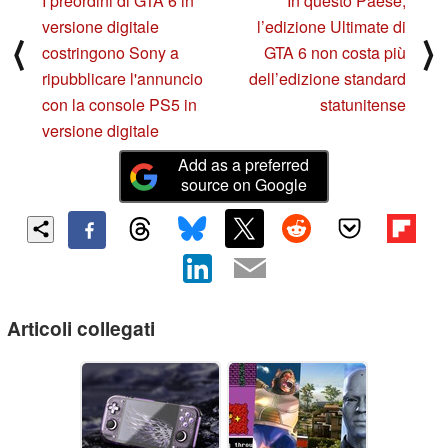
I preordini di GTA 6 in
In questo Paese,
versione digitale
l’edizione Ultimate di
⟨
⟩
costringono Sony a
GTA 6 non costa più
ripubblicare l'annuncio
dell’edizione standard
con la console PS5 in
statunitense
versione digitale
Add as a preferred
source on Google
Articoli collegati