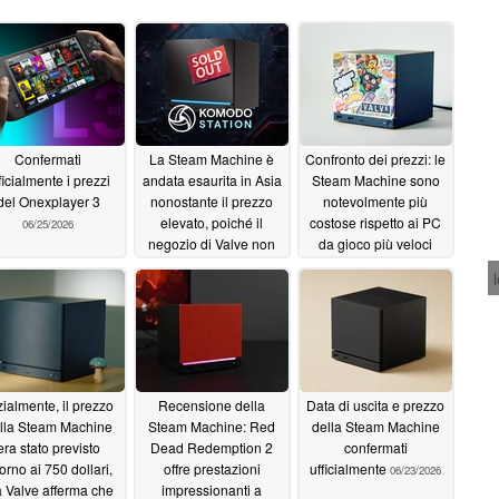
Confermati
La Steam Machine è
Confronto dei prezzi: le
ficialmente i prezzi
andata esaurita in Asia
Steam Machine sono
del Onexplayer 3
nonostante il prezzo
notevolmente più
elevato, poiché il
costose rispetto ai PC
06/25/2026
negozio di Valve non
da gioco più veloci
prevede la possibilità
06/23/2026
di prenotarla
06/24/2026
zialmente, il prezzo
Recensione della
Data di uscita e prezzo
lla Steam Machine
Steam Machine: Red
della Steam Machine
era stato previsto
Dead Redemption 2
confermati
torno ai 750 dollari,
offre prestazioni
ufficialmente
06/23/2026
 Valve afferma che
impressionanti a