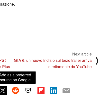
culazione.
Next article
⟩
 PS5
GTA 6: un nuovo indizio sul terzo trailer arriva
n Plus
direttamente da YouTube
Add as a preferred
source on Google