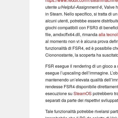
https://www.reddit.com/r/steammachin
utente
u/Helpful-Assignment-6
, Valve 
in Steam. Nello specifico, si tratta di 
alcuni utenti, potrebbe essere distribui
giochi compatibili con FSR3 di benefici
file, amdxcffx64.dll, rimanda
alla tecno
al momento non vi è alcuna prova definit
funzionalità di FSR4, ed è possibile 
Ciononostante, la scoperta ha suscita
FSR esegue il rendering di un gioco a 
esegue l’upscaling dell’immagine. L’ob
mantenendo un’elevata qualità dell’im
rendesse FSR4 disponibile direttamente
esecuzione su
SteamOS
potrebbero tr
separati da parte dei rispettivi sviluppat
Tale funzionalità potrebbe rivelarsi par