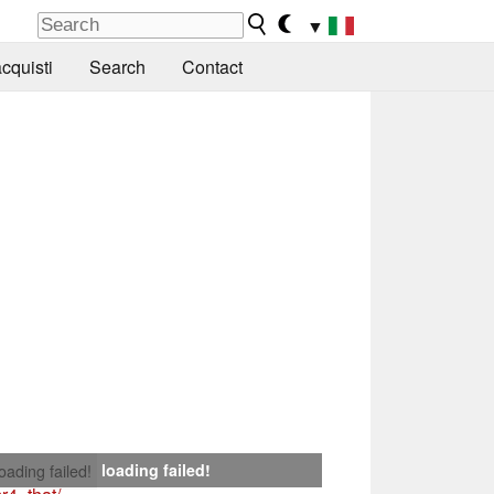
▼
cquisti
Search
Contact
loading failed!
loading failed!