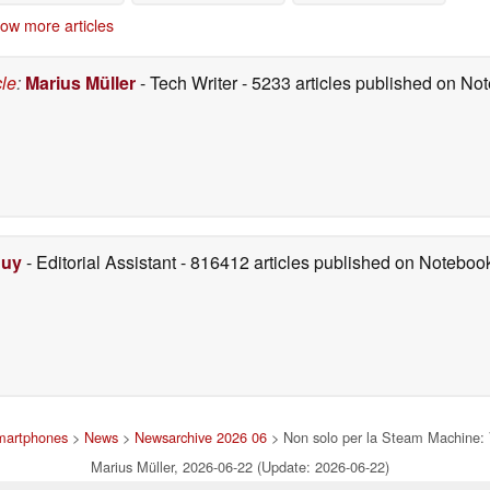
 subito un aumento
1440p, ma presenta
ow more articles
di prezzo simile a
alcuni compromessi
uello dello Steam
06/23/2026
Deck
06/23/2026
cle
:
Marius Müller
- Tech Writer
- 5233 articles published on N
Duy
- Editorial Assistant
- 816412 articles published on Notebo
smartphones
>
News
>
Newsarchive 2026 06
> Non solo per la Steam Machine: 
Marius Müller, 2026-06-22 (Update: 2026-06-22)