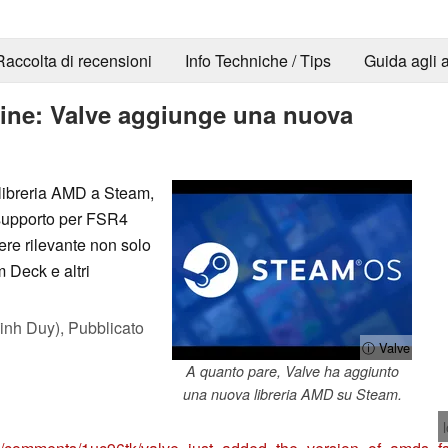
Raccolta di recensioni
Info Techniche / Tips
Guida agli a
ine: Valve aggiunge una nuova
libreria AMD a Steam,
 supporto per FSR4
ere rilevante non solo
 Deck e altri
inh Duy),
Pubblicato
ⓘ Valve
A quanto pare, Valve ha aggiunto
una nuova libreria AMD su Steam.