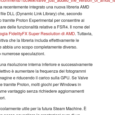
e/comments/1uc96tk/valve_just_added_the_version_of_amds_fs
ha recentemente integrato una nuova libreria AMD
un file DLL (Dynamic Link Library) che, secondo
to tramite Proton Experimental per consentire ai
are delle funzionalità relative a FSR4. Il nome del
logia FidelityFX Super Resolution di AMD
. Tuttavia,
iva che la libreria includa effettivamente le
che abbia uno scopo completamente diverso.
to numerose speculazioni.
una risoluzione interna inferiore e successivamente
iettivo è aumentare la frequenza dei fotogrammi
magine e riducendo il carico sulla GPU. Se Valve
 tramite Proton, molti giochi per Windows in
arne vantaggio senza richiedere aggiornamenti
ori.
ticolarmente utile per la futura Steam Machine. È