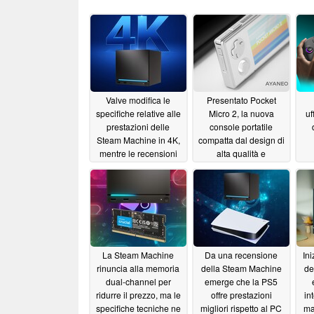
Valve modifica le
Presentato Pocket
specifiche relative alle
Micro 2, la nuova
uf
prestazioni delle
console portatile
Steam Machine in 4K,
compatta dal design di
mentre le recensioni
alta qualità e
mettono in discussione
disponibile in due
il prezzo
colori
06/26/2026
06/25/2026
La Steam Machine
Da una recensione
Ini
rinuncia alla memoria
della Steam Machine
de
dual-channel per
emerge che la PS5
ridurre il prezzo, ma le
offre prestazioni
in
specifiche tecniche ne
migliori rispetto al PC
ma