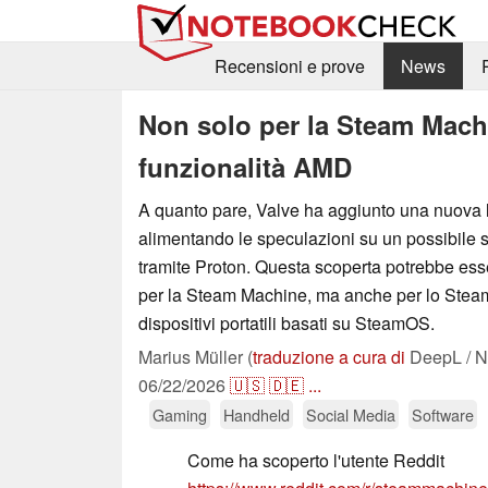
Recensioni e prove
News
Non solo per la Steam Mach
funzionalità AMD
A quanto pare, Valve ha aggiunto una nuova 
alimentando le speculazioni su un possibile
tramite Proton. Questa scoperta potrebbe ess
per la Steam Machine, ma anche per lo Steam
dispositivi portatili basati su SteamOS.
Marius Müller (
traduzione a cura di
DeepL / N
06/22/2026
🇺🇸
🇩🇪
...
Gaming
Handheld
Social Media
Software
Come ha scoperto l'utente Reddit