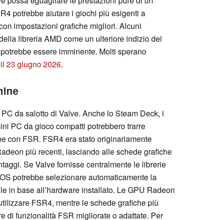
ve possa eguagliare le prestazioni pure di un
R4 potrebbe aiutare i giochi più esigenti a
con impostazioni grafiche migliori. Alcuni
della libreria AMD come un ulteriore indizio del
e potrebbe essere imminente. Molti sperano
’
il 23 giugno 2026
.
hine
il PC da salotto di Valve. Anche lo Steam Deck, i
 mini PC da gioco compatti potrebbero trarre
one con FSR. FSR4 era stato originariamente
adeon più recenti, lasciando alle schede grafiche
ggi. Se Valve fornisse centralmente le librerie
OS potrebbe selezionare automaticamente la
ile in base all’hardware installato. Le GPU Radeon
utilizzare FSR4, mentre le schede grafiche più
 di funzionalità FSR migliorate o adattate. Per