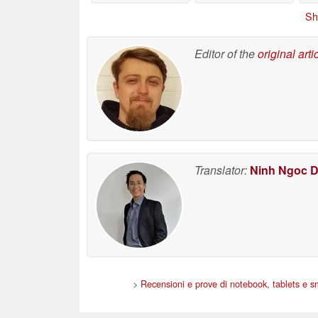
limitano le prestazioni
da gioco di Valve
ha
Sh
06/23/2026
06/23/2026
q
Editor of the
original arti
Translator:
Ninh Ngoc 
>
Recensioni e prove di notebook, tablets e 