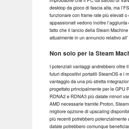
improbabile che il PC da salotto di Val
desktop da gioco di fascia alta, ma l’FS
funzionare con frame rate più elevati o 
appassionati vedono inoltre l’aggiunta 
fatto che il lancio della Steam Machin
attualmente in un annuncio relativo all
Non solo per la Steam Mac
I potenziali vantaggi andrebbero oltre 
futuri dispositivi portatili SteamOS e i
vantaggio da una più stretta integrazi
progettato principalmente per le GPU R
RDNA2 e RDNA3 più datate minori vanta
AMD necessarie tramite Proton, Steam
migliore opzione di upscaling disponib
più recenti potrebbero potenzialmente 
datate potrebbero comunque beneficiare