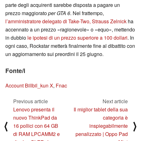
parte degli acquirenti sarebbe disposta a pagare un
prezzo maggiorato
per GTA 6
. Nel frattempo,
l’amministratore delegato di Take-Two, Strauss Zelnick
ha
accennato a un prezzo «ragionevole» o «equo», mettendo
in dubbio
le ipotesi di un prezzo superiore a 100 dollari
. In
ogni caso, Rockstar metterà finalmente fine al dibattito con
un aggiornamento sui preordini il 25 giugno.
Fonte/i
Account Billbil_kun X
,
Fnac
Previous article
Next article
Lenovo presenta il
Il miglior tablet della sua
nuovo ThinkPad da
categoria è
⟨
⟩
16 pollici con 64 GB
inspiegabilmente
di RAM LPCAMM2 e
penalizzato | Oppo Pad