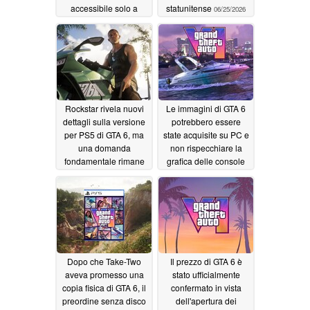
accessibile solo a
statunitense
06/25/2026
pagamento
06/26/2026
Rockstar rivela nuovi
Le immagini di GTA 6
dettagli sulla versione
potrebbero essere
per PS5 di GTA 6, ma
state acquisite su PC e
una domanda
non rispecchiare la
fondamentale rimane
grafica delle console
senza risposta
PS5 o Xbox
06/25/2026
06/25/2026
Dopo che Take-Two
Il prezzo di GTA 6 è
aveva promesso una
stato ufficialmente
copia fisica di GTA 6, il
confermato in vista
preordine senza disco
dell'apertura dei