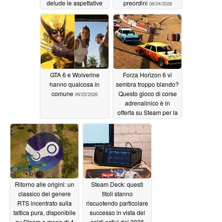
delude le aspettative
preordini
06/24/2026
06/25/2026
GTA 6 e Wolverine
Forza Horizon 6 vi
hanno qualcosa in
sembra troppo blando?
comune
Questo gioco di corse
06/23/2026
adrenalinico è in
offerta su Steam per la
prima volta a soli 3
dollari invece di 30
06/22/2026
Ritorno alle origini: un
Steam Deck: questi
classico del genere
titoli stanno
RTS incentrato sulla
riscuotendo particolare
tattica pura, disponibile
successo in vista dei
su Steam a meno di 4
saldi estivi del 2026