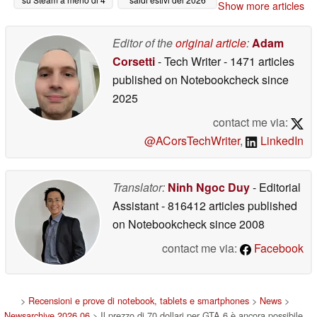
Show more articles
dollari
06/22/2026
06/22/2026
Editor of the
original article
:
Adam
Corsetti
- Tech Writer
- 1471 articles
published on Notebookcheck
since
2025
contact me via:
@ACorsTechWriter
,
LinkedIn
Translator:
Ninh Ngoc Duy
- Editorial
Assistant
- 816412 articles published
on Notebookcheck
since 2008
contact me via:
Facebook
>
Recensioni e prove di notebook, tablets e smartphones
>
News
>
Newsarchive 2026 06
> Il prezzo di 70 dollari per GTA 6 è ancora possibile,