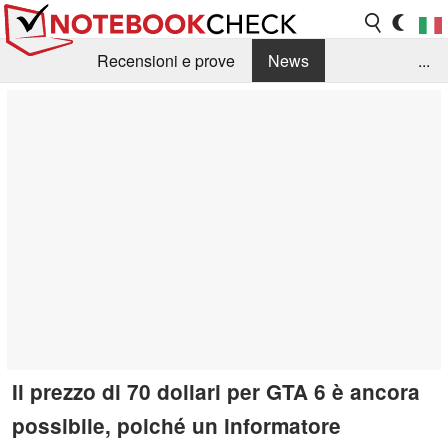
Recensioni e prove
News
...
Raccolta di recensioni
Info Techniche / Tips
Guida agli acquisti
Search
Contact
Il prezzo di 70 dollari per GTA 6 è ancora
possibile, poiché un informatore