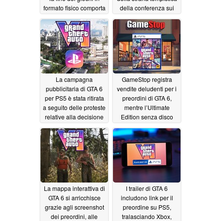
formato fisico comporta
della conferenza sui
una riduzione delle
risultati finanziari di
offerte
Take-Two prevista per
07/15/2026
agosto
07/10/2026
La campagna
GameStop registra
pubblicitaria di GTA 6
vendite deludenti per i
per PS5 è stata ritirata
preordini di GTA 6,
a seguito delle proteste
mentre l’Ultimate
relative alla decisione
Edition senza disco
di PlayStation di porre
risulta la versione
fine alla produzione
preferita
06/30/2026
dei giochi in formato
fisico
07/05/2026
La mappa interattiva di
I trailer di GTA 6
GTA 6 si arricchisce
includono link per il
grazie agli screenshot
preordine su PS5,
dei preordini, alle
tralasciando Xbox,