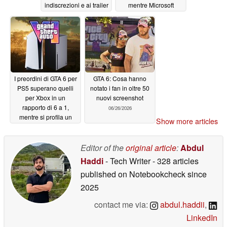
indiscrezioni e ai trailer
mentre Microsoft
contesta il divario nelle
06/29/2026
vendite
06/29/2026
I preordini di GTA 6 per
GTA 6: Cosa hanno
PS5 superano quelli
notato i fan in oltre 50
per Xbox in un
nuovi screenshot
rapporto di 6 a 1,
06/26/2026
mentre si profila un
Show more articles
aumento del prezzo
della console
06/27/2026
Editor of the
original article
:
Abdul
Haddi
- Tech Writer
- 328 articles
published on Notebookcheck
since
2025
contact me via:
abdul.haddii
,
LinkedIn