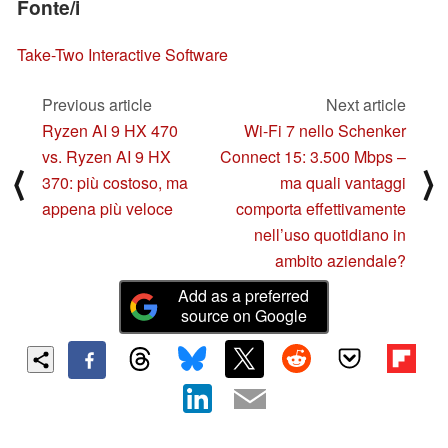
Fonte/i
Take-Two Interactive Software
Previous article
Next article
Ryzen AI 9 HX 470
Wi-Fi 7 nello Schenker
vs. Ryzen AI 9 HX
Connect 15: 3.500 Mbps –
⟨
⟩
370: più costoso, ma
ma quali vantaggi
appena più veloce
comporta effettivamente
nell’uso quotidiano in
ambito aziendale?
Add as a preferred
source on Google