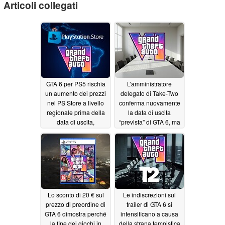
Articoli collegati
GTA 6 per PS5 rischia
L’amministratore
un aumento dei prezzi
delegato di Take-Two
nel PS Store a livello
conferma nuovamente
regionale prima della
la data di uscita
data di uscita,
“prevista” di GTA 6, ma
rendendo la versione
sottolinea le ottime
fisica più conveniente
vendite di GTA Online
07/19/2026
07/18/2026
Lo sconto di 20 € sul
Le indiscrezioni sul
prezzo di preordine di
trailer di GTA 6 si
GTA 6 dimostra perché
intensificano a causa
la fine dei giochi in
della strana tempistica