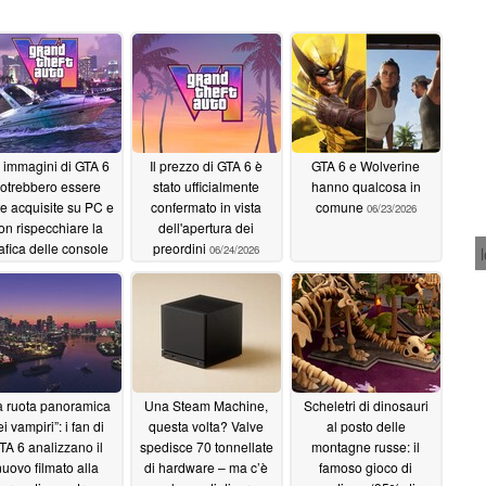
 immagini di GTA 6
Il prezzo di GTA 6 è
GTA 6 e Wolverine
otrebbero essere
stato ufficialmente
hanno qualcosa in
te acquisite su PC e
confermato in vista
comune
06/23/2026
on rispecchiare la
dell'apertura dei
afica delle console
preordini
06/24/2026
5 o Xbox
06/25/2026
a ruota panoramica
Una Steam Machine,
Scheletri di dinosauri
i vampiri”: i fan di
questa volta? Valve
al posto delle
TA 6 analizzano il
spedisce 70 tonnellate
montagne russe: il
nuovo filmato alla
di hardware – ma c’è
famoso gioco di