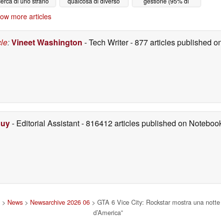
cerca di uno strano
qualcosa di diverso
gestione (95% di
dettaglio
recensioni positive) è
06/20/2026
06/20/2026
ow more articles
disponibile
gratuitamente su
Steam per un periodo
cle
:
Vineet Washington
- Tech Writer
- 877 articles published
limitato
06/19/2026
Duy
- Editorial Assistant
- 816412 articles published on Notebo
>
News
>
Newsarchive 2026 06
> GTA 6 Vice City: Rockstar mostra una notte i
d’America”