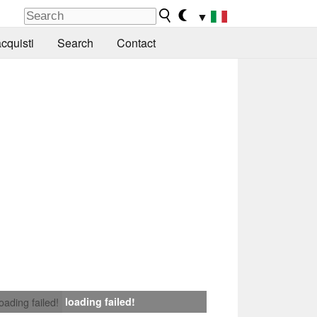
▼
cquisti
Search
Contact
loading failed!
loading failed!