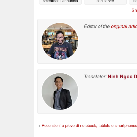
smentisce l’annuncio
con server
ri
di preordine a 80
personalizzati e
Sh
dollari
combattimenti con
06/22/2026
veicoli
06/20/2026
Editor of the
original arti
Translator:
Ninh Ngoc 
>
Recensioni e prove di notebook, tablets e smartphones