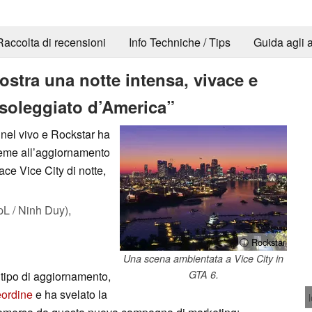
Raccolta di recensioni
Info Techniche / Tips
Guida agli a
ostra una notte intensa, vivace e
 soleggiato d’America”
nel vivo e Rockstar ha
sieme all’aggiornamento
ce Vice City di notte,
L / Ninh Duy),
ⓘ Rockstar
Una scena ambientata a Vice City in
GTA 6.
 tipo di aggiornamento,
eordine
e ha svelato la