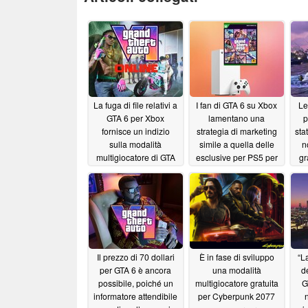
La fuga di file relativi a
I fan di GTA 6 su Xbox
Le
GTA 6 per Xbox
lamentano una
p
fornisce un indizio
strategia di marketing
sta
sulla modalità
simile a quella delle
n
multigiocatore di GTA
esclusive per PS5 per
gr
Online
quanto riguarda i
PS
06/26/2026
preordini
06/26/2026
Il prezzo di 70 dollari
È in fase di sviluppo
“L
per GTA 6 è ancora
una modalità
de
possibile, poiché un
multigiocatore gratuita
G
informatore attendibile
per Cyberpunk 2077