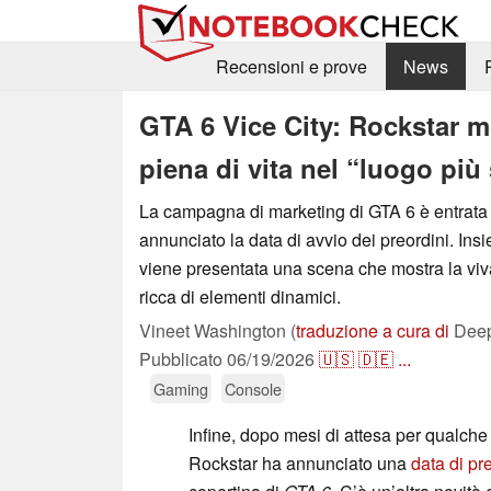
Recensioni e prove
News
GTA 6 Vice City: Rockstar m
piena di vita nel “luogo più
La campagna di marketing di GTA 6 è entrata 
annunciato la data di avvio dei preordini. In
viene presentata una scena che mostra la viva
ricca di elementi dinamici.
Vineet Washington (
traduzione a cura di
Deep
Pubblicato
06/19/2026
🇺🇸
🇩🇪
...
Gaming
Console
Infine, dopo mesi di attesa per qualche
Rockstar ha annunciato una
data di pr