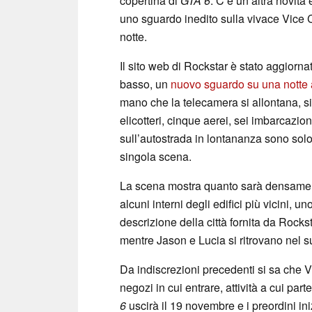
copertina di
GTA 6
. C’è un’altra novi
uno sguardo inedito sulla vivace Vice 
notte.
Il sito web di Rockstar è stato aggiorna
basso, un
nuovo sguardo su una notte 
mano che la telecamera si allontana, s
elicotteri, cinque aerei, sei imbarcazi
sull’autostrada in lontananza sono solo
singola scena.
La scena mostra quanto sarà densament
alcuni interni degli edifici più vicini,
descrizione della città fornita da Rocks
mentre Jason e Lucia si ritrovano nel s
Da indiscrezioni precedenti si sa che 
negozi in cui entrare, attività a cui par
6
uscirà il 19 novembre e i preordini in