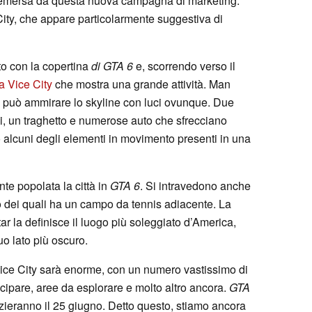
tà emersa da questa nuova campagna di marketing:
City, che appare particolarmente suggestiva di
to con la copertina
di GTA 6
e, scorrendo verso il
a Vice City
che mostra una grande attività. Man
i può ammirare lo skyline con luci ovunque. Due
oni, un traghetto e numerose auto che sfrecciano
 alcuni degli elementi in movimento presenti in una
e popolata la città in
GTA 6
. Si intravedono anche
 uno dei quali ha un campo da tennis adiacente. La
tar la definisce il luogo più soleggiato d’America,
uo lato più oscuro.
Vice City sarà enorme, con un numero vastissimo di
tecipare, aree da esplorare e molto altro ancora.
GTA
izieranno il 25 giugno. Detto questo, stiamo ancora