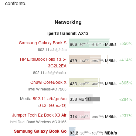
confronto.
Networking
iperf3 transmit AX12
Samsung Galaxy Book S
+550%
606
MBit/s
min
max
(307
- 618
)
802.11 a/b/g/n/ac
HP EliteBook Folio 13.5-
+414%
479
MBit/s
min
max
(314
- 586
)
3G2L2EA
802.11 a/b/g/n/ac/ax
Chuwi CoreBook X
+365%
433
MBit/s
min
max
(230
- 462
)
Intel Wireless-AC 7265
Media
802.11 a/b/g/n/ac
358
MBit/s
+284%
(
31.2 - 966, n=478
)
Jumper Tech Ez Book X3 Air
+237%
314
MBit/s
min
max
(234
- 398
)
Intel Dual Band Wireless-AC 3165
Samsung Galaxy Book Go
93.2
MBit/s
min
max
(80
- 105
)