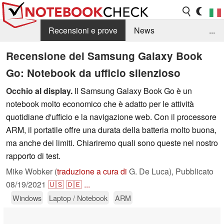
Recensioni e prove
News
...
Raccolta di recensioni
Info Techniche / Tips
Recensione del Samsung Galaxy Book
Go: Notebook da ufficio silenzioso
Guida agli acquisti
Search
Contact
Occhio al display.
Il Samsung Galaxy Book Go è un
notebook molto economico che è adatto per le attività
quotidiane d'ufficio e la navigazione web. Con il processore
ARM, il portatile offre una durata della batteria molto buona,
ma anche dei limiti. Chiariremo quali sono queste nel nostro
rapporto di test.
Mike Wobker (
traduzione a cura di
G. De Luca),
Pubblicato
08/19/2021
🇺🇸
🇩🇪
...
Windows
Laptop / Notebook
ARM