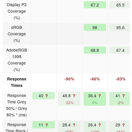
Display P3
67.2
65.5
Coverage
(%)
sRGB
98
95.6
Coverage
(%)
AdobeRGB
68.8
67.4
1998
Coverage
(%)
Response
-90%
-66%
-83%
Times
Response
40
48.8
36.4
41
?
?
?
?
Time Grey
-22%
9%
-2%
50% / Grey
80% * (ms)
Response
11
28.4
26.4
29
?
?
?
?
Time Black /
-158%
-140%
-164%