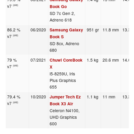
v7
(old)
Book Go
SD 7c Gen 2,
Adreno 618
86.2 %
06/2020
951 gr
11.8 mm
13.30
Samsung Galaxy
v7
(old)
Book S
SD 8cx, Adreno
680
79 %
07/2021
1.5 kg
20.6 mm
14.00
Chuwi CoreBook
v7
(old)
X
i5-8259U, Iris
Plus Graphics
655
79.4 %
10/2020
1.1 kg
11 mm
13.30
Jumper Tech Ez
v7
(old)
Book X3 Air
Celeron N4100,
UHD Graphics
600