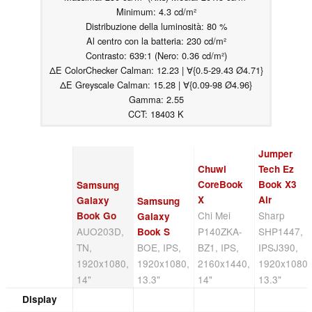
Minimum: 4.3 cd/m²
Distribuzione della luminosità: 80 %
Al centro con la batteria: 230 cd/m²
Contrasto: 639:1 (Nero: 0.36 cd/m²)
ΔE ColorChecker Calman: 12.23 | ∀{0.5-29.43 Ø4.71}
ΔE Greyscale Calman: 15.28 | ∀{0.09-98 Ø4.96}
Gamma: 2.55
CCT: 18403 K
Jumper
Chuwi
Tech Ez
CoreBook
Book X3
Samsung
X
Air
Galaxy
Samsung
Chi Mei
Sharp
Book Go
Galaxy
AUO203D,
P140ZKA-
SHP1447,
Book S
TN,
BOE, IPS,
BZ1, IPS,
IPSJ390,
1920x1080,
1920x1080,
2160x1440,
1920x1080,
14"
13.3"
14"
13.3"
Display