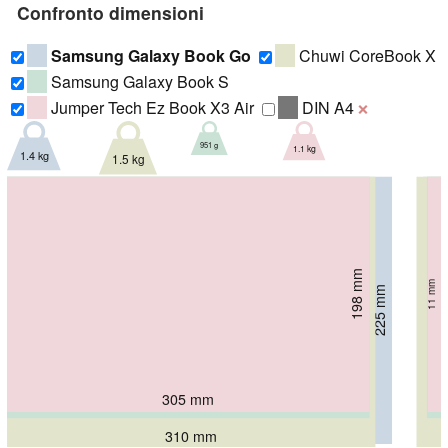
Confronto dimensioni
Samsung Galaxy Book Go
Chuwi CoreBook X
Samsung Galaxy Book S
Jumper Tech Ez Book X3 Air
DIN A4
❌
951 g
1.1 kg
1.4 kg
1.5 kg
203.2 mm
198 mm
11.8 mm
11 mm
229.5 mm
225 mm
20.6 mm
15 mm
305 mm
305.2 mm
324 mm
310 mm