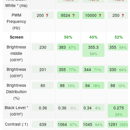
White * (ms)
PWM
200
9524
10000
250
?
?
?
?
Frequency
(Hz)
Screen
56%
45%
52%
Brightness
230
383
355.3
355
67%
54%
middle
54%
(cd/m²)
Brightness
201
355
344
330
77%
71%
64%
(cd/m²)
Brightness
80
88
94
88
10%
18%
10%
Distribution
(%)
Black Level *
0.36
0.36
0.34
0.275
-0%
6%
(cd/m²)
24%
Contrast (:1)
639
1064
1045
1291
67%
64%
102%