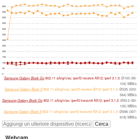
600
550
500
450
400
350
300
250
200
150
100
50
0
Samsung Galaxy Book Go
802.11 a/b/g/n/ac; iperf3 receive AX12; iperf 3.1.3:
Ø100 (95-
104) MBit/s
Samsung Galaxy Book S
802.11 a/b/g/n/ac; iperf3 receive AX12; iperf 3.1.3:
Ø535 (503-
564) MBit/s
Samsung Galaxy Book Go
802.11 a/b/g/n/ac; iperf3 transmit AX12; iperf 3.1.3:
Ø93.2 (80-
105) MBit/s
Samsung Galaxy Book S
802.11 a/b/g/n/ac; iperf3 transmit AX12; iperf 3.1.3:
Ø596 (307-
618) MBit/s
Webcam