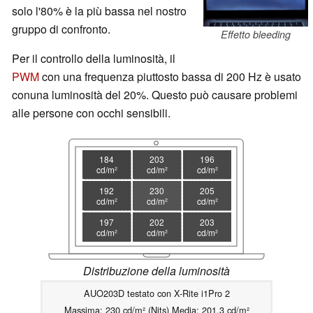
solo l'80% è la più bassa nel nostro
gruppo di confronto.
Effetto bleeding
Per il controllo della luminosità, il
PWM
con una frequenza piuttosto bassa di 200 Hz è usato
con
una luminosità del 20%
. Questo può causare problemi
alle persone con occhi sensibili.
184
203
196
cd/m²
cd/m²
cd/m²
192
230
205
cd/m²
cd/m²
cd/m²
197
202
203
cd/m²
cd/m²
cd/m²
Distribuzione della luminosità
AUO203D testato con X-Rite i1Pro 2
Massima: 230 cd/m² (Nits) Media: 201.3 cd/m²