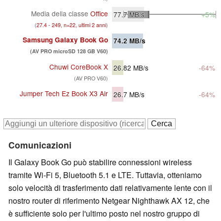
Media della classe
Office
77.7
MB/s
+5%
(
27.4 - 249, n=22, ultimi 2 anni
)
Samsung Galaxy Book Go
74.2
MB/s
(AV PRO microSD 128 GB V60)
Chuwi CoreBook X
26.82
MB/s
-64%
(AV PRO V60)
Jumper Tech Ez Book X3 Air
26.7
MB/s
-64%
Comunicazioni
Il Galaxy Book Go può stabilire connessioni wireless
tramite Wi-Fi 5, Bluetooth 5.1 e LTE. Tuttavia, otteniamo
solo velocità di trasferimento dati relativamente lente con il
nostro router di riferimento Netgear Nighthawk AX 12, che
è sufficiente solo per l'ultimo posto nel nostro gruppo di