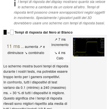
ℹ
I tempi di risposta del display mostrano quanto sia veloce
lo schermo a cambaire da un colore all'altro. Tempi di
risposta lenti possono creare sovrapposizioni negloi oggetti
in movimento. Specialmente i giocatori patiti del 3D
dovrebbero usare uno schermo con tempi di risposta bassi.
↔
Tempi di risposta dal Nero al Bianco
↗ 7 ms
Incremento
11 ms
... aumenta ↗ e
diminuisce ↘ combinato
↘ 4 ms
Calo
Lo schermo mostra buoni tempi di risposta
durante i nostri tests, ma potrebbe essere
troppo lento per i gamers competitivi.
In confronto, tutti i dispositivi di test
variano da 0.1 (minimo) a 240 (massimo)
ms. » 30 % di tutti i dispositivi è migliore.
Questo significa che i tempi di risposta
rilevati sono migliori rispettto alla media di
tutti i dispositivi testati (19.8 ms).