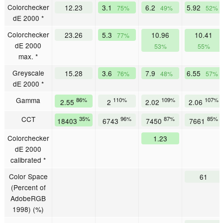
Colorchecker
12.23
3.1
6.2
5.92
75%
49%
52%
dE 2000 *
Colorchecker
23.26
5.3
10.96
10.41
77%
dE 2000
53%
55%
max. *
Greyscale
15.28
3.6
7.9
6.55
76%
48%
57%
dE 2000 *
Gamma
86%
110%
109%
107%
2.55
2
2.02
2.06
CCT
35%
96%
87%
85%
18403
6743
7450
7661
Colorchecker
1.23
dE 2000
calibrated *
Color Space
61
(Percent of
AdobeRGB
1998) (%)