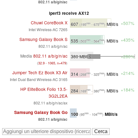
802.11 a/b/g/n/ac
iperf3 receive AX12
Chuwi CoreBook X
+507%
607
MBit/s
min
max
(195
- 675
)
Intel Wireless-AC 7265
Samsung Galaxy Book S
+435%
535
MBit/s
min
max
(503
- 564
)
802.11 a/b/g/n/ac
Media
802.11 a/b/g/n/ac
380
MBit/s
+280%
(
32.9 - 1065, n=479
)
Jumper Tech Ez Book X3 Air
+214%
314
MBit/s
min
max
(268
- 325
)
Intel Dual Band Wireless-AC 3165
HP EliteBook Folio 13.5-
+184%
284
MBit/s
min
max
(169
- 380
)
3G2L2EA
802.11 a/b/g/n/ac/ax
Samsung Galaxy Book Go
100
MBit/s
min
max
(95
- 104
)
802.11 a/b/g/n/ac