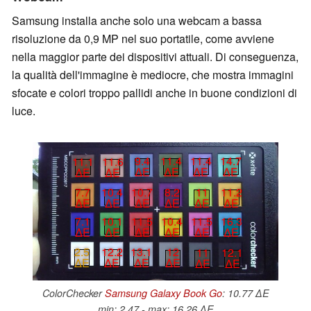
Samsung installa anche solo una webcam a bassa
risoluzione da 0,9 MP nel suo portatile, come avviene
nella maggior parte dei dispositivi attuali. Di conseguenza,
la qualità dell'immagine è mediocre, che mostra immagini
sfocate e colori troppo pallidi anche in buone condizioni di
luce.
11.4
14.7
9.4
11.4
11.1
11.6
∆E
∆E
∆E
∆E
∆E
∆E
7.7
10.4
10.7
8.2
11
11.2
∆E
∆E
∆E
∆E
∆E
∆E
7.1
10.1
11.5
10.4
11.5
16.3
∆E
∆E
∆E
∆E
∆E
∆E
2.5
12.2
13.1
12
11
12.1
∆E
∆E
∆E
∆E
∆E
∆E
ColorChecker
Samsung Galaxy Book Go
: 10.77 ∆E
min: 2.47 - max: 16.26 ∆E