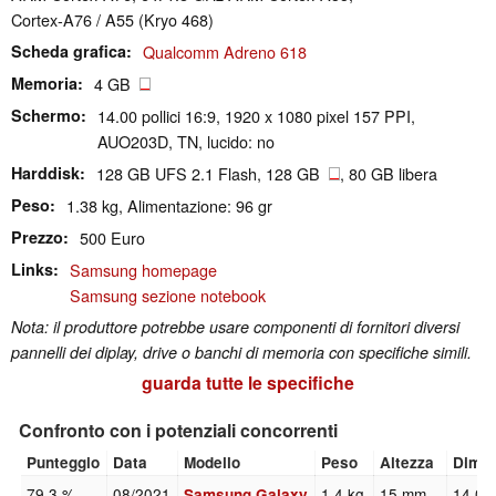
Cortex-A76 / A55 (Kryo 468)
Scheda grafica
Qualcomm Adreno 618
Memoria
4 GB
Schermo
14.00 pollici 16:9, 1920 x 1080 pixel 157 PPI,
AUO203D, TN, lucido: no
Harddisk
128 GB UFS 2.1 Flash, 128 GB
, 80 GB libera
Peso
1.38 kg, Alimentazione: 96 gr
Prezzo
500 Euro
Links
Samsung homepage
Samsung sezione notebook
Nota: il produttore potrebbe usare componenti di fornitori diversi
pannelli dei diplay, drive o banchi di memoria con specifiche simili.
guarda tutte le specifiche
Confronto con i potenziali concorrenti
Punteggio
Data
Modello
Peso
Altezza
Dime
79.3 %
08/2021
1.4 kg
15 mm
14.00
Samsung Galaxy