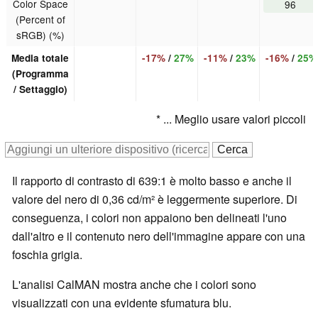
Color Space
96
(Percent of
sRGB) (%)
Media totale
-17%
/
27%
-11%
/
23%
-16%
/
25%
(Programma
/ Settaggio)
* ... Meglio usare valori piccoli
Il rapporto di contrasto di 639:1 è molto basso e anche il
valore del nero di 0,36 cd/m² è leggermente superiore. Di
conseguenza, i colori non appaiono ben delineati l'uno
dall'altro e il contenuto nero dell'immagine appare con una
foschia grigia.
L'analisi CalMAN mostra anche che i colori sono
visualizzati con una evidente sfumatura blu.