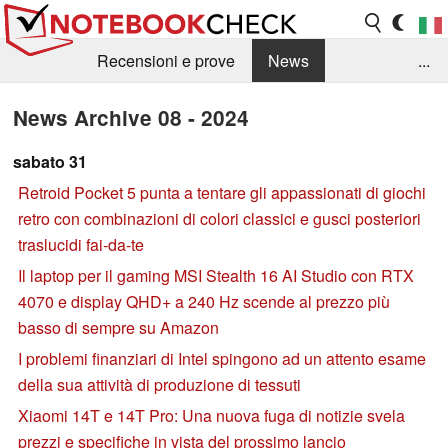
Recensioni e prove
News
...
Raccolta di recensioni
Info Techniche / Tips
News Archive 08 - 2024
Guida agli acquisti
Search
Contact
sabato 31
Retroid Pocket 5 punta a tentare gli appassionati di giochi
retro con combinazioni di colori classici e gusci posteriori
traslucidi fai-da-te
Il laptop per il gaming MSI Stealth 16 AI Studio con RTX
4070 e display QHD+ a 240 Hz scende al prezzo più
basso di sempre su Amazon
I problemi finanziari di Intel spingono ad un attento esame
della sua attività di produzione di tessuti
Xiaomi 14T e 14T Pro: Una nuova fuga di notizie svela
prezzi e specifiche in vista del prossimo lancio