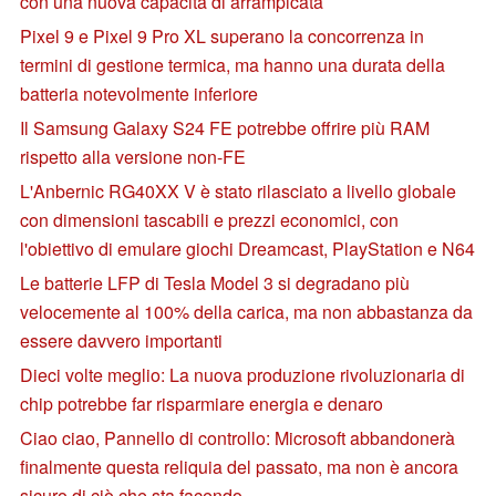
con una nuova capacità di arrampicata
Pixel 9 e Pixel 9 Pro XL superano la concorrenza in
termini di gestione termica, ma hanno una durata della
batteria notevolmente inferiore
Il Samsung Galaxy S24 FE potrebbe offrire più RAM
rispetto alla versione non-FE
L'Anbernic RG40XX V è stato rilasciato a livello globale
con dimensioni tascabili e prezzi economici, con
l'obiettivo di emulare giochi Dreamcast, PlayStation e N64
Le batterie LFP di Tesla Model 3 si degradano più
velocemente al 100% della carica, ma non abbastanza da
essere davvero importanti
Dieci volte meglio: La nuova produzione rivoluzionaria di
chip potrebbe far risparmiare energia e denaro
Ciao ciao, Pannello di controllo: Microsoft abbandonerà
finalmente questa reliquia del passato, ma non è ancora
sicuro di ciò che sta facendo