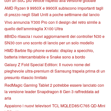
con un SoC più veloce rispetto alla versione globale
AMD Ryzen 9 9950X e 9900X subiscono importanti tagli
di prezzo negli Stati Uniti a poche settimane dal lancio
Vivo annuncia Y300 Pro con il design del retro simile a
quello dell'ammiraglia X100 Ultra
8BitDo rilascia i nuovi aggiornamenti dei controller N30 e
SN30 con uno sconto di lancio per un solo modello
HMD Barbie flip phone svelato: display a specchio,
batteria intercambiabile e Snake sono a bordo
Galaxy Z Fold Special Edition: Il nuovo nome del
pieghevole ultra-premium di Samsung trapela prima di un
presunto rilascio limitato
RedMagic Gaming Tablet 2 potrebbe essere lanciato con
la versione leader Snapdragon 8 Gen 3 raffreddata ad
aria
Appaiono i nuovi televisori TCL MQLED85/C765 QD-Mini