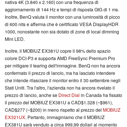
nativa 4K (3.840 x 2.160) con una frequenza di
aggiornamento di 144 Hz e tempi di risposta GtG di 1 ms.
Inoltre, BenQ valuta il monitor con una luminosità di picco
di 600 nits e afferma che è certificato VESA DisplayHDR
1000, nonostante non sia dotato di zone di local dimming
Mini LED.
Inoltre, il MOBIUZ EX381U copre il 98% dello spazio
colore DCI-P3 e supporta AMD FreeSync Premium Pro
per mitigare il tearing dell'immagine. BenQ non ha ancora
confermato il prezzo di lancio, ma ha lasciato intendere
che intende rilasciare il monitor entro il 30 settembre negli
Stati Uniti. Tra l'altro, l'azienda non ha ancora rivelato il
prezzo di lancio, anche se
Direct Dial
in Canada ha fissato
il prezzo del MOBIUZ EX381U a CAD$1.328 (~$961),
CAD$277 (~$200) in meno rispetto al prezzo del
MOBIUZ
EX321UX
. Pertanto, immaginiamo che il MOBIUZ
EX381U sarà venduto a circa 999,99 dollari al momento