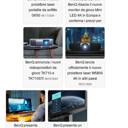
proiettore laser
BenQ rilascia il nuovo
portatile da soffitto
monitor da gioco Mini
GV50
LED 4K in Europa e
08/17/2024
conferma i prezzi per
gli Stati Uniti
07/04/2024
BenQ annuncia i nuovi
BenQ lancia
videoproiettori da
ufficialmente il nuovo
gioco TK710 e
proiettore laser W5800
TK710STi
4K in altri paesi
06/04/2024
05/21/2024
BenQ presenta
BenQ presenta un