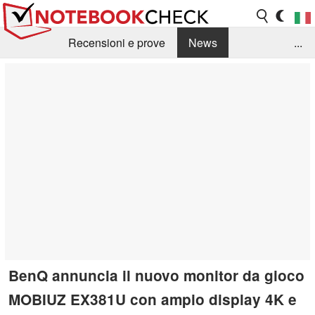
Recensioni e prove
News
...
Raccolta di recensioni
Info Techniche / Tips
Guida agli acquisti
Search
Contact
BenQ annuncia il nuovo monitor da gioco
MOBIUZ EX381U con ampio display 4K e