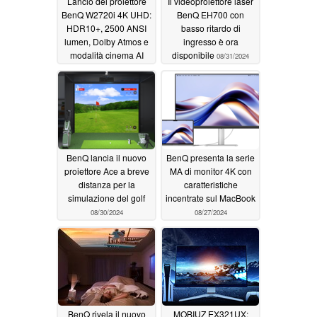
Lancio del proiettore
Il videoproiettore laser
BenQ W2720i 4K UHD:
BenQ EH700 con
HDR10+, 2500 ANSI
basso ritardo di
lumen, Dolby Atmos e
ingresso è ora
modalità cinema AI
disponibile
08/31/2024
10/29/2024
BenQ lancia il nuovo
BenQ presenta la serie
proiettore Ace a breve
MA di monitor 4K con
distanza per la
caratteristiche
simulazione del golf
incentrate sul MacBook
08/30/2024
08/27/2024
BenQ rivela il nuovo
MOBIUZ EX321UX: