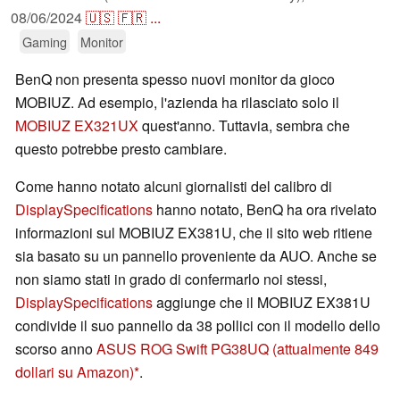
08/06/2024
🇺🇸
🇫🇷
...
Gaming
Monitor
BenQ non presenta spesso nuovi monitor da gioco
MOBIUZ. Ad esempio, l'azienda ha rilasciato solo il
MOBIUZ EX321UX
quest'anno. Tuttavia, sembra che
questo potrebbe presto cambiare.
Come hanno notato alcuni giornalisti del calibro di
DisplaySpecifications
hanno notato, BenQ ha ora rivelato
informazioni sul MOBIUZ EX381U, che il sito web ritiene
sia basato su un pannello proveniente da AUO. Anche se
non siamo stati in grado di confermarlo noi stessi,
DisplaySpecifications
aggiunge che il MOBIUZ EX381U
condivide il suo pannello da 38 pollici con il modello dello
scorso anno
ASUS ROG Swift PG38UQ
(attualmente 849
dollari su Amazon)
.