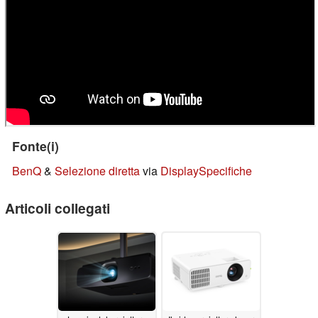
Fonte(i)
BenQ
&
Selezione diretta
via
DisplaySpecifiche
Articoli collegati