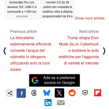
ScreenBar Pro con
monitor 3:2 da 28
sensore ToF, USB-C e
pollici con modalità di
luminosità a 1.000 lux
codifica, oltre a display
programmatori da 24 e
05/16/2024
Show more articles
32 pollici
05/10/2024
Previous article
Next article
La fotocatalisi
Trump elogia Elon
estremamente efficiente
Musk da un Cybertruck
⟨
⟩
converte l'acqua del
e sostiene le auto
rubinetto in idrogeno
elettriche per l'aggiunta
utilizzando solo la luce
di varietà al mercato
solare
Add as a preferred
source on Google