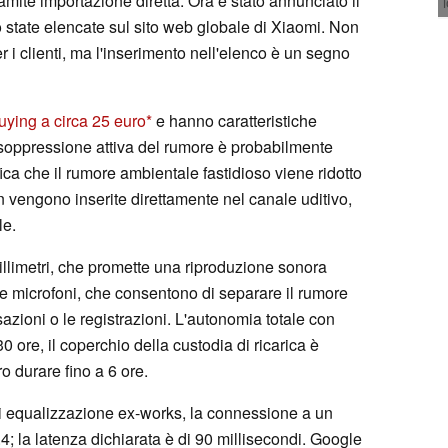
amite importazione diretta. Ora è stato annunciato il
ono state elencate sul sito web globale di Xiaomi. Non
 i clienti, ma l'inserimento nell'elenco è un segno
ying a circa 25 euro
e hanno caratteristiche
 soppressione attiva del rumore è probabilmente
fica che il rumore ambientale fastidioso viene ridotto
 vengono inserite direttamente nel canale uditivo,
le.
millimetri, che promette una riproduzione sonora
due microfoni, che consentono di separare il rumore
azioni o le registrazioni. L'autonomia totale con
0 ore, il coperchio della custodia di ricarica è
o durare fino a 6 ore.
i equalizzazione ex-works, la connessione a un
4; la latenza dichiarata è di 90 millisecondi. Google