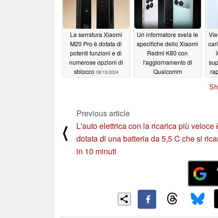
La serratura Xiaomi
Un informatore svela le
Vie
M20 Pro è dotata di
specifiche dello Xiaomi
car
potenti funzioni e di
Redmi K80 con
numerose opzioni di
l'aggiornamento di
sup
sblocco
Qualcomm
ra
08/15/2024
Snapdragon 8 Gen 4
Sh
08/14/2024
Previous article
L'auto elettrica con la ricarica più veloce 
⟨
dotata di una batteria da 5,5 C che si rica
in 10 minuti