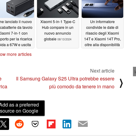
ne lanciato il nuovo
Xiaomi 5-in-1 Type-C
Un informatore
icabatterie da tavolo
Hub compare in un
condivide le date di
Xiaomi 7-in-1 con
nuovo annuncio
rilascio degli Xiaomi
porto per la ricarica
globale
14T e Xiaomi 14T Pro,
08/13/2024
pida a 67W e uscita
oltre alla disponibilità
CA fino a 1200W
globale dello Xiaomi
ow more articles
MIX Flip pieghevole
08/14/2024
08/13/2024
Next article
è
Il Samsung Galaxy S25 Ultra potrebbe essere
⟩
rica
più comodo da tenere in mano
Add as a preferred
source on Google