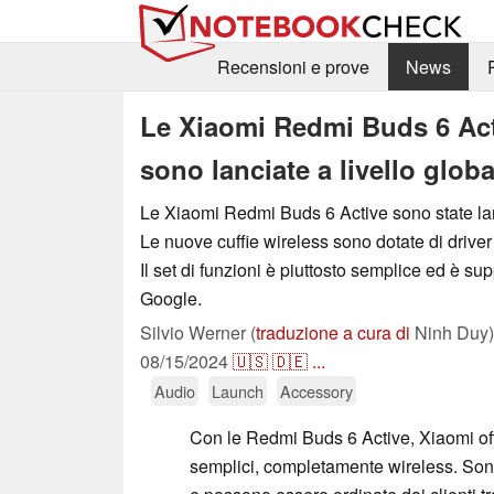
Recensioni e prove
News
Le Xiaomi Redmi Buds 6 Act
sono lanciate a livello globa
Le Xiaomi Redmi Buds 6 Active sono state lanc
Le nuove cuffie wireless sono dotate di driver
Il set di funzioni è piuttosto semplice ed è supp
Google.
Silvio Werner (
traduzione a cura di
Ninh Duy)
08/15/2024
🇺🇸
🇩🇪
...
Audio
Launch
Accessory
Con le Redmi Buds 6 Active, Xiaomi offr
semplici, completamente wireless. Sono