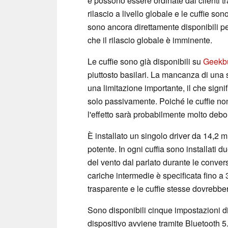
e possono essere ordinate dai clienti tr
rilascio a livello globale e le cuffie s
sono ancora direttamente disponibili per
che il rilascio globale è imminente.
Le cuffie sono già disponibili su
Geekbu
piuttosto basilari. La mancanza di una
una limitazione importante, il che signi
solo passivamente. Poiché le cuffie non
l'effetto sarà probabilmente molto debo
È installato un singolo driver da 14,2 
potente. In ogni cuffia sono installati 
del vento dal parlato durante le convers
cariche intermedie è specificata fino a 3
trasparente e le cuffie stesse dovrebber
Sono disponibili cinque impostazioni d
dispositivo avviene tramite Bluetooth 5.