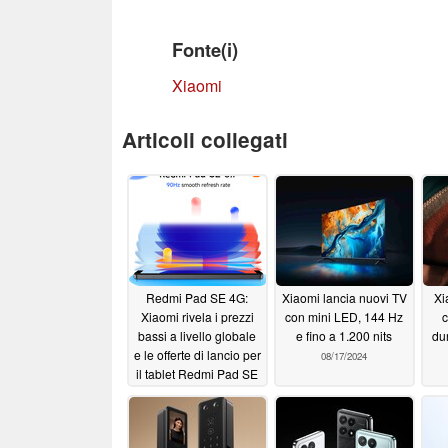
Fonte(i)
Xiaomi
Articoli collegati
Redmi Pad SE 4G:
Xiaomi lancia nuovi TV
Xi
Xiaomi rivela i prezzi
con mini LED, 144 Hz
c
bassi a livello globale
e fino a 1.200 nits
dur
e le offerte di lancio per
08/17/2024
il tablet Redmi Pad SE
8.7, ribattezzato con la
variante 4G opzionale
08/20/2024