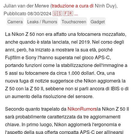
Julian van der Merwe (
traduzione a cura di
Ninh Duy),
Pubblicato
08/30/2024
🇺🇸
🇫🇷
...
Camera
Leaks / Rumors
Touchscreen
Gadget
La Nikon Z 50 non era affatto una fotocamera mozzafiato,
anche quando è stata lanciata, nel 2019. Nel corso degli
anni, però, ha iniziato a mostrare la sua età, poiché
Fujifilm e Sony l'hanno superata nel gioco APS-C,
portando funzioni come la stabilizzazione dell'immagine a
5 assi su fotocamere da circa 1.000 dollari. Ora, una
nuova fuga di notizie suggerisce che Nikon aggiornerà la
Z 50 con la Z 50 II, sebbene non si parli ancora di IBIS o di
un aumento della risoluzione del sensore.
Secondo quanto trapelato da
NikonRumors
la Nikon Z 50 II
sarà probabilmente caratterizzata da tre aggiornamenti
chiave. In primo luogo, Nikon aggiornerà l'ergonomia e
l'aspetto della sua offerta compatta APS-C per allinearsi