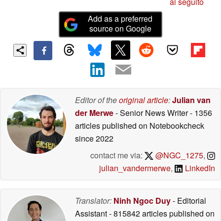
al seguito
Add as a preferred
source on Google
Editor of the
original article
:
Julian van
der Merwe
- Senior News Writer
- 1356
articles published on Notebookcheck
since 2022
contact me via:
@NGC_1275
,
julian_vandermerwe
,
LinkedIn
Translator:
Ninh Ngoc Duy
- Editorial
Assistant
- 815842 articles published on