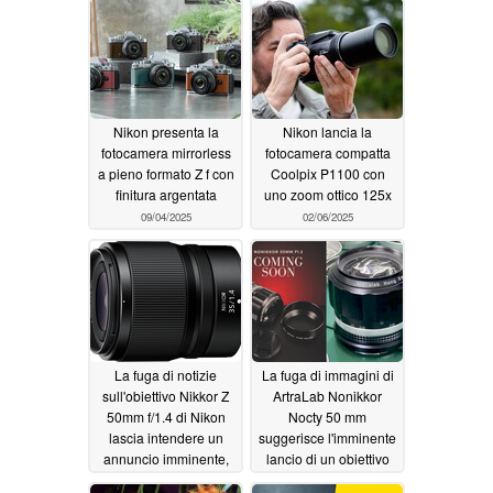
Nikon presenta la
Nikon lancia la
fotocamera mirrorless
fotocamera compatta
a pieno formato Z f con
Coolpix P1100 con
finitura argentata
uno zoom ottico 125x
09/04/2025
02/06/2025
La fuga di notizie
La fuga di immagini di
sull'obiettivo Nikkor Z
ArtraLab Nonikkor
50mm f/1.4 di Nikon
Nocty 50 mm
lascia intendere un
suggerisce l'imminente
annuncio imminente,
lancio di un obiettivo
intorno al 10 settembre
primario full-frame