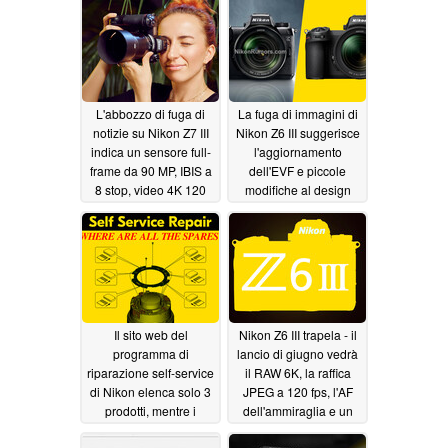
veloce con attacco
09/09/2024
Nikon Z e un design
pericolosamente retrò
08/01/2024
L'abbozzo di fuga di
La fuga di immagini di
notizie su Nikon Z7 III
Nikon Z6 III suggerisce
indica un sensore full-
l'aggiornamento
frame da 90 MP, IBIS a
dell'EVF e piccole
8 stop, video 4K 120
modifiche al design
fps, 8K 60 fps
della prossima
06/22/2024
fotocamera ibrida full-
frame
06/16/2024
Il sito web del
Nikon Z6 III trapela - il
programma di
lancio di giugno vedrà
riparazione self-service
il RAW 6K, la raffica
di Nikon elenca solo 3
JPEG a 120 fps, l'AF
prodotti, mentre i
dell'ammiraglia e un
ricambi si nascondono
massiccio incremento