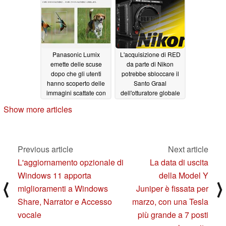
altrove
dell'IBIS
06/14/2024
06/07/2024
Panasonic Lumix
L'acquisizione di RED
emette delle scuse
da parte di Nikon
dopo che gli utenti
potrebbe sbloccare il
hanno scoperto delle
Santo Graal
immagini scattate con
dell'otturatore globale
una fotocamera Nikon
per i futuri modelli di
Show more articles
sulla pagina del
fotocamere ibride
prodotto Lumix S9
03/08/2024
06/02/2024
Previous article
Next article
L'aggiornamento opzionale di
La data di uscita
Windows 11 apporta
della Model Y
⟨
⟩
miglioramenti a Windows
Juniper è fissata per
Share, Narrator e Accesso
marzo, con una Tesla
vocale
più grande a 7 posti