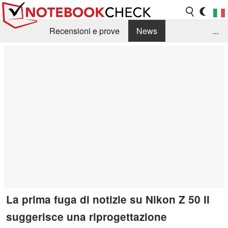
Recensioni e prove
News
...
Raccolta di recensioni
Info Techniche / Tips
Guida agli acquisti
Search
Contact
La prima fuga di notizie su Nikon Z 50 II
suggerisce una riprogettazione