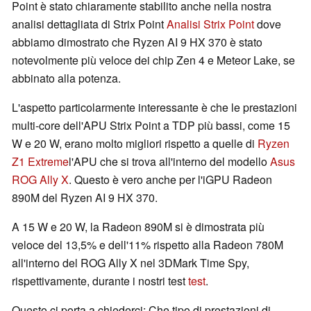
Point è stato chiaramente stabilito anche nella nostra
analisi dettagliata di Strix Point
Analisi Strix Point
dove
abbiamo dimostrato che Ryzen AI 9 HX 370 è stato
notevolmente più veloce dei chip Zen 4 e Meteor Lake, se
abbinato alla potenza.
L'aspetto particolarmente interessante è che le prestazioni
multi-core dell'APU Strix Point a TDP più bassi, come 15
W e 20 W, erano molto migliori rispetto a quelle di
Ryzen
Z1 Extreme
l'APU che si trova all'interno del modello
Asus
ROG Ally X
. Questo è vero anche per l'iGPU Radeon
890M del Ryzen AI 9 HX 370.
A 15 W e 20 W, la Radeon 890M si è dimostrata più
veloce del 13,5% e dell'11% rispetto alla Radeon 780M
all'interno del ROG Ally X nel 3DMark Time Spy,
rispettivamente, durante i nostri test
test
.
Questo ci porta a chiederci: Che tipo di prestazioni di