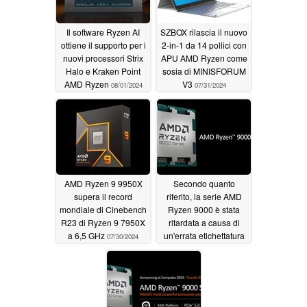
Il software Ryzen AI
SZBOX rilascia il nuovo
ottiene il supporto per i
2-in-1 da 14 pollici con
nuovi processori Strix
APU AMD Ryzen come
Halo e Kraken Point
sosia di MINISFORUM
AMD Ryzen
V3
08/01/2024
07/31/2024
AMD Ryzen 9 9950X
Secondo quanto
supera il record
riferito, la serie AMD
mondiale di Cinebench
Ryzen 9000 è stata
R23 di Ryzen 9 7950X
ritardata a causa di
a 6,5 GHz
un'errata etichettatura
07/30/2024
dei processori
07/29/2024