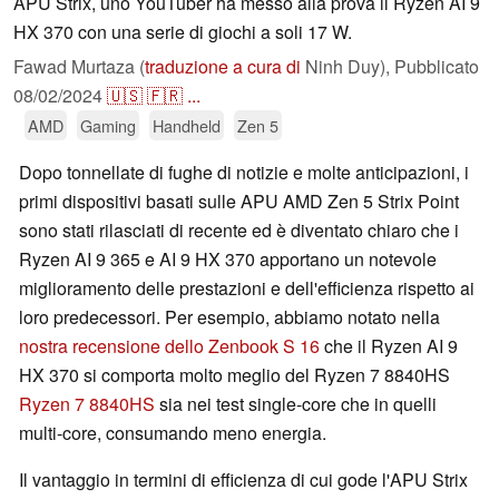
APU Strix, uno YouTuber ha messo alla prova il Ryzen AI 9
HX 370 con una serie di giochi a soli 17 W.
Fawad Murtaza (
traduzione a cura di
Ninh Duy),
Pubblicato
08/02/2024
🇺🇸
🇫🇷
...
AMD
Gaming
Handheld
Zen 5
Dopo tonnellate di fughe di notizie e molte anticipazioni, i
primi dispositivi basati sulle APU AMD Zen 5 Strix Point
sono stati rilasciati di recente ed è diventato chiaro che i
Ryzen AI 9 365 e AI 9 HX 370 apportano un notevole
miglioramento delle prestazioni e dell'efficienza rispetto ai
loro predecessori. Per esempio, abbiamo notato nella
nostra recensione dello Zenbook S 16
che il Ryzen AI 9
HX 370 si comporta molto meglio del Ryzen 7 8840HS
Ryzen 7 8840HS
sia nei test single-core che in quelli
multi-core, consumando meno energia.
Il vantaggio in termini di efficienza di cui gode l'APU Strix