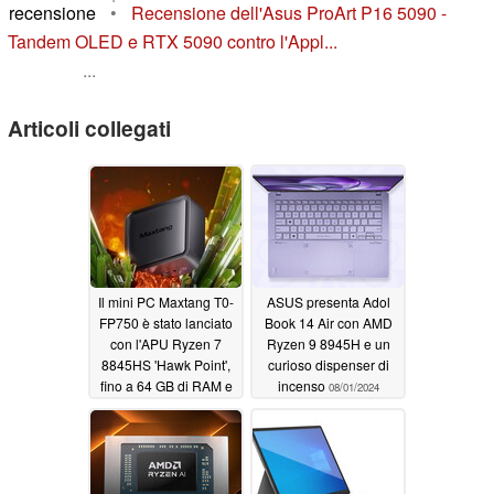
recensione
•
Recensione dell'Asus ProArt P16 5090 -
Tandem OLED e RTX 5090 contro l'Appl...
...
Articoli collegati
Il mini PC Maxtang T0-
ASUS presenta Adol
FP750 è stato lanciato
Book 14 Air con AMD
con l'APU Ryzen 7
Ryzen 9 8945H e un
8845HS 'Hawk Point',
curioso dispenser di
fino a 64 GB di RAM e
incenso
08/01/2024
4 TB di memoria
08/02/2024