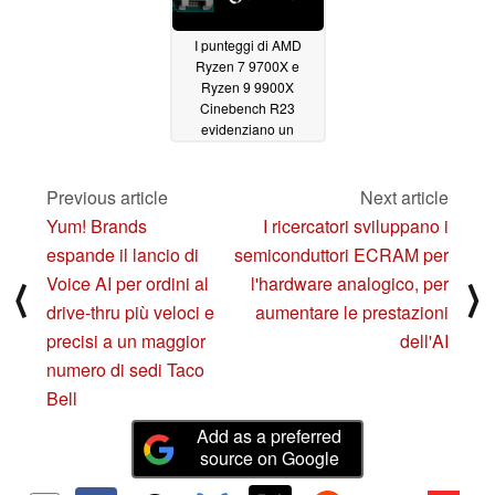
I punteggi di AMD
Ryzen 7 9700X e
Ryzen 9 9900X
Cinebench R23
evidenziano un
miglioramento delle
prestazioni fino al 14%
rispetto a Zen 4
Previous article
Next article
07/27/2024
Yum! Brands
I ricercatori sviluppano i
espande il lancio di
semiconduttori ECRAM per
Voice AI per ordini al
l'hardware analogico, per
⟨
⟩
drive-thru più veloci e
aumentare le prestazioni
precisi a un maggior
dell'AI
numero di sedi Taco
Bell
Add as a preferred
source on Google