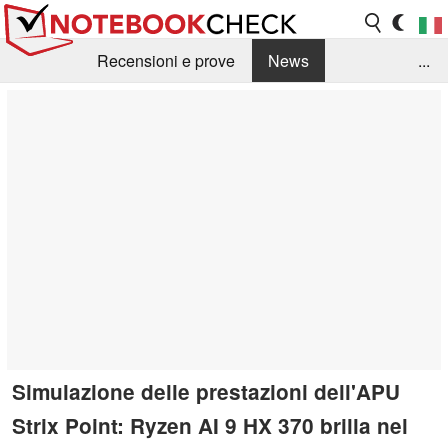
Recensioni e prove
News
...
Raccolta di recensioni
Info Techniche / Tips
Guida agli acquisti
Search
Contact
Simulazione delle prestazioni dell'APU
Strix Point: Ryzen AI 9 HX 370 brilla nel