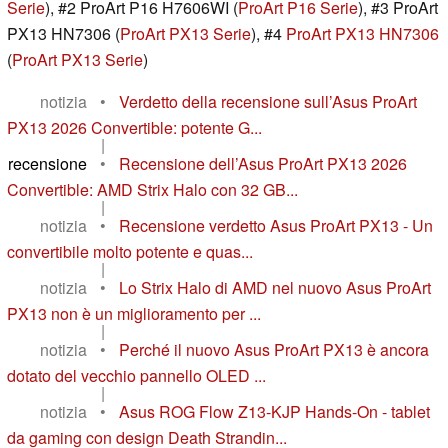
Serie
), #2 ProArt P16 H7606WI (
ProArt P16 Serie
), #3 ProArt
PX13 HN7306 (
ProArt PX13 Serie
), #4
ProArt PX13 HN7306
(
ProArt PX13 Serie
)
notizia
•
Verdetto della recensione sull’Asus ProArt
PX13 2026 Convertible: potente G...
|
recensione
•
Recensione dell’Asus ProArt PX13 2026
Convertible: AMD Strix Halo con 32 GB...
|
notizia
•
Recensione verdetto Asus ProArt PX13 - Un
convertibile molto potente e quas...
|
notizia
•
Lo Strix Halo di AMD nel nuovo Asus ProArt
PX13 non è un miglioramento per ...
|
notizia
•
Perché il nuovo Asus ProArt PX13 è ancora
dotato del vecchio pannello OLED ...
|
notizia
•
Asus ROG Flow Z13-KJP Hands-On - tablet
da gaming con design Death Strandin...