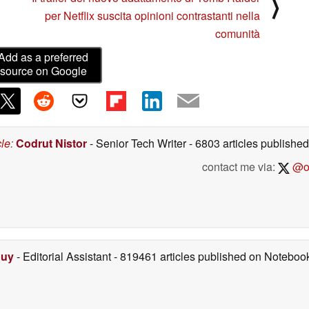
⟩
per Netflix suscita opinioni contrastanti nella
comunità
Add as a preferred
source on Google
cle
:
Codrut Nistor
- Senior Tech Writer
- 6803 articles publish
contact me via:
@on
Duy
- Editorial Assistant
- 819461 articles published on Notebo