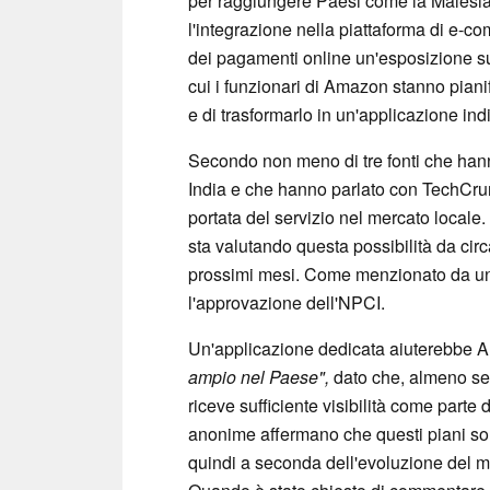
per raggiungere Paesi come la Malesia,
l'integrazione nella piattaforma di e-c
dei pagamenti online un'esposizione s
cui i funzionari di Amazon stanno piani
e di trasformarlo in un'applicazione in
Secondo non meno di tre fonti che hann
India e che hanno parlato con TechCru
portata del servizio nel mercato locale
sta valutando questa possibilità da cir
prossimi mesi. Come menzionato da un'al
l'approvazione dell'NPCI.
Un'applicazione dedicata aiuterebbe
ampio nel Paese",
dato che, almeno sec
riceve sufficiente visibilità come part
anonime affermano che questi piani son
quindi a seconda dell'evoluzione del 