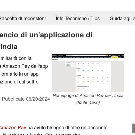
Raccolta di recensioni
Info Techniche / Tips
Guida agli a
ancio di un'applicazione di
India
miliarità con la
re Amazon Pay dall'app
sformarlo in un'app
zione di cui soffre
Homepage di Amazon Pay per l'India
,
Pubblicato
08/20/2024
(fonte: Own)
Amazon Pay
ha avuto bisogno di oltre un decennio