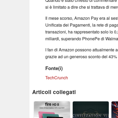
Quando è stato chiesto di commentare l
si è limitato a dire che si trattava di me
Il mese scorso, Amazon Pay era al sesto 
Unificata dei Pagamenti, la rete di pag
transazioni, ha rappresentato solo lo 
miliardi, superando PhonePe di Walmart
I fan di Amazon possono attualmente a
grazie ad un generoso sconto del 43% app
Fonte(i)
TechCrunch
Articoli collegati