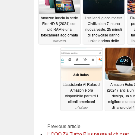
Amazon lancia la serie
Il trailer di gioco mostra
Fi
Fire HD 8 (2024) con
Civilization 7 in una
pe
più RAM e una
nuova veste, 25 minuti
fotocamera aggiornata
di showcase danno
ta
un'anteprima delle
li
10/03/2024
innovazioni previste
08/21/2024
L'assistente AI Rufus di
Amazon Echo 
Amazon è ora
(2024) lancia un
disponibile per tutti i
design, un su
clienti americani
migliore e uno 
di lancio del 
07/13/2024
07/09/2024
Previous article
l'iQOO Z9 Turbo Plus passa al chipset