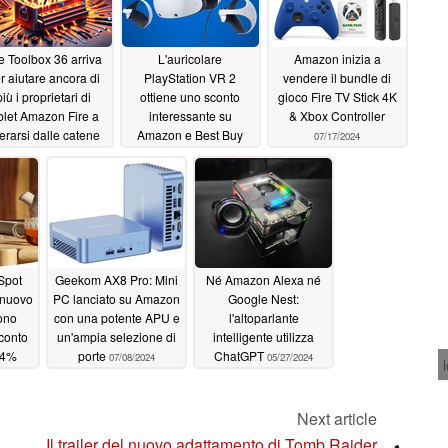
re Toolbox 36 arriva
L'auricolare
Amazon inizia a
r aiutare ancora di
PlayStation VR 2
vendere il bundle di
più i proprietari di
ottiene uno sconto
gioco Fire TV Stick 4K
blet Amazon Fire a
interessante su
& Xbox Controller
berarsi dalle catene
Amazon e Best Buy
07/17/2024
08/16/2024
07/30/2024
Spot
Geekom AX8 Pro: Mini
Né Amazon Alexa né
 nuovo
PC lanciato su Amazon
Google Nest:
ono
con una potente APU e
l'altoparlante
sconto
un'ampia selezione di
intelligente utilizza
44%
porte
ChatGPT
07/08/2024
05/27/2024
Next article
Il trailer del nuovo adattamento di Tomb Raider