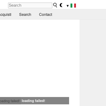
▼
cquisti
Search
Contact
loading failed!
loading failed!