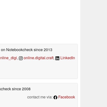
ed on Notebookcheck
since 2013
line_digi
,
online.digital.craft
,
LinkedIn
okcheck
since 2008
contact me via:
Facebook