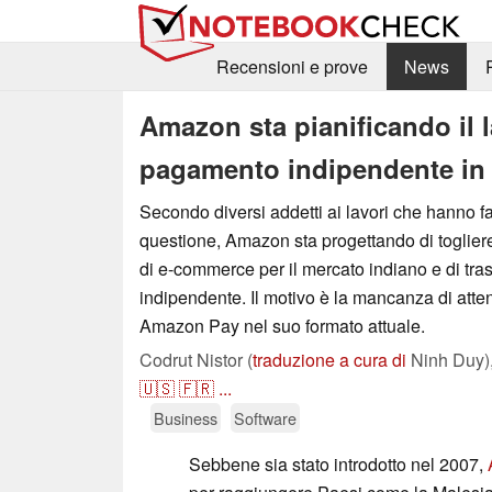
Recensioni e prove
News
Amazon sta pianificando il l
pagamento indipendente in 
Secondo diversi addetti ai lavori che hanno fa
questione, Amazon sta progettando di toglie
di e-commerce per il mercato indiano e di tra
indipendente. Il motivo è la mancanza di atten
Amazon Pay nel suo formato attuale.
Codrut Nistor (
traduzione a cura di
Ninh Duy)
🇺🇸
🇫🇷
...
Business
Software
Sebbene sia stato introdotto nel 2007,