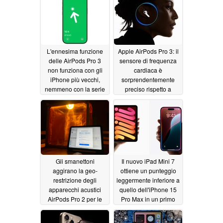
L'ennesima funzione
Apple AirPods Pro 3: il
delle AirPods Pro 3
sensore di frequenza
non funziona con gli
cardiaca è
iPhone più vecchi,
sorprendentemente
nemmeno con la serie
preciso rispetto a
iPhone 16
Powerbeats Pro 2
09/17/2025
09/17/2025
Gli smanettoni
Il nuovo iPad Mini 7
aggirano la geo-
ottiene un punteggio
restrizione degli
leggermente inferiore a
apparecchi acustici
quello dell'iPhone 15
AirPods Pro 2 per le
Pro Max in un primo
loro nonne con una
test di Geekbench
gabbia di Faraday e un
10/19/2024