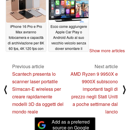
iPhone 16 Pro e Pro
Ecco come aggiungere
Max avranno
Apple Car Play o
fotocamera e capacità
Android Auto al suo
di archiviazione per 8K
vecchio veicolo senza
60 fps, 4K 120 fps con
dover smontare il
Show more articles
256 GB di
cruscotto
09/05/2024
archiviazione di base e
il nuovo pulsante
Previous article
Next article
Capture per supportare
Scantech presenta lo
AMD Ryzen 9 9950X e
le app di terze parti
scanner laser portatile
9900X subiscono
09/07/2024
⟨
⟩
Simscan-E wireless per
importanti tagli di
creare rapidamente
prezzo negli Stati Uniti
modelli 3D da oggetti del
a poche settimane dal
mondo reale
lancio
Add as a preferred
source on Google