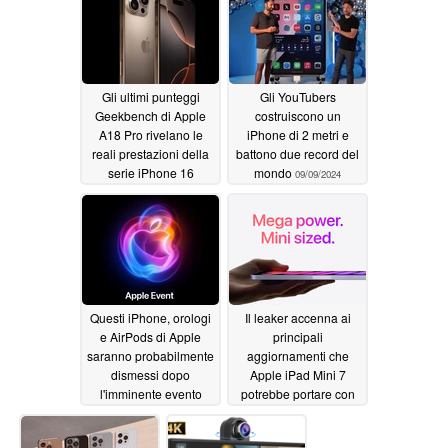
forno a microonde che
perde
11/16/2024
Gli ultimi punteggi
Gli YouTubers
Geekbench di Apple
costruiscono un
A18 Pro rivelano le
iPhone di 2 metri e
reali prestazioni della
battono due record del
serie iPhone 16
mondo
09/09/2024
09/11/2024
Questi iPhone, orologi
Il leaker accenna ai
e AirPods di Apple
principali
saranno probabilmente
aggiornamenti che
dismessi dopo
Apple iPad Mini 7
l'imminente evento
potrebbe portare con
iPhone 16
sé
09/09/2024
09/08/2024