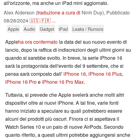
all'orizzonte, ma anche un iPad mini aggiornato.
Alex Alderson (
traduzione a cura di
Ninh Duy),
Pubblicato
08/28/2024
🇺🇸
🇫🇷
...
Apple
Audio
Gadget
iPad
Leaks / Rumors
Apple
ha ora confermato
la data del suo nuovo evento di
lancio, dopo la raffica di indiscrezioni degli ultimi giorni su
quando si sarebbe svolto. In breve, la serie iPhone 16
sarà la protagonista dell'evento del 9 settembre, che si
pensa sarà composto dall'
iPhone 16
,
iPhone 16 Plus
,
iPhone 16 Pro
e
iPhone 16 Pro Max
.
Tuttavia, si prevede che Apple svelerà anche molti altri
dispositivi oltre ai nuovi iPhone. A tal fine, varie fonti
hanno iniziato a speculare su quali potrebbero essere
alcuni dei prodotti più oscuri. Finora ci si aspettava il
Watch Series 10 e un paio di nuove AirPods. Secondo
quanto riferito, a questi ultimi potrebbe aggiungersi anche