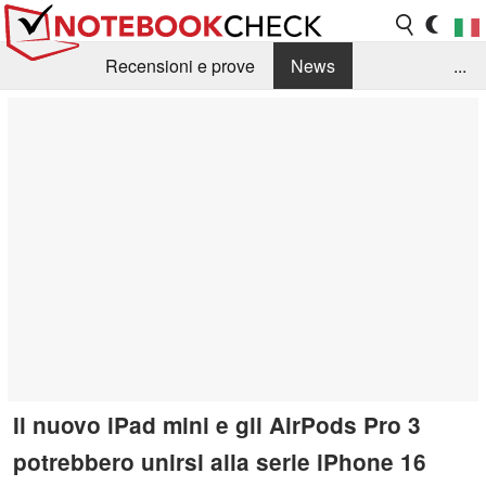
Recensioni e prove
News
...
Raccolta di recensioni
Info Techniche / Tips
Guida agli acquisti
Search
Contact
Il nuovo iPad mini e gli AirPods Pro 3
potrebbero unirsi alla serie iPhone 16