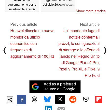
aggiornamento per lo
del ciclo 20.xx
08/08/2024
smartwatch di fascia
Show more articles
media con oltre una
dozzina di presunte
modifiche
Previous article
Next article
08/08/2024
Huawei rilascia un nuovo
Un'importante fuga di
monitor da ufficio
notizie conferma i
economico con
prezzi, le configurazioni
⟨
⟩
frequenza di
di storage e le offerte di
aggiornamento di 100 Hz
lancio nel Regno Unito
di Google Pixel 9 Pro,
Pixel 9 Pro XL e Pixel 9
Pro Fold
Add as a preferred
source on Google