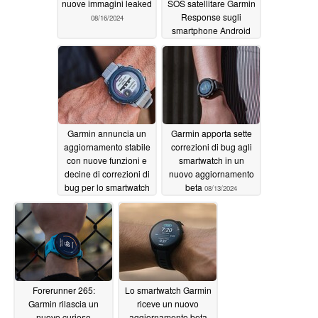
nuove immagini leaked
SOS satellitare Garmin
Response sugli
08/16/2024
smartphone Android
08/15/2024
Garmin annuncia un
Garmin apporta sette
aggiornamento stabile
correzioni di bug agli
con nuove funzioni e
smartwatch in un
decine di correzioni di
nuovo aggiornamento
bug per lo smartwatch
beta
08/13/2024
08/13/2024
Forerunner 265:
Lo smartwatch Garmin
Garmin rilascia un
riceve un nuovo
nuovo curioso
aggiornamento beta