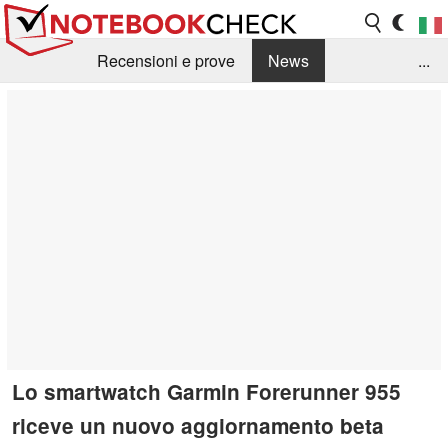
Recensioni e prove
News
...
Raccolta di recensioni
Info Techniche / Tips
Guida agli acquisti
Search
Contact
Lo smartwatch Garmin Forerunner 955
riceve un nuovo aggiornamento beta