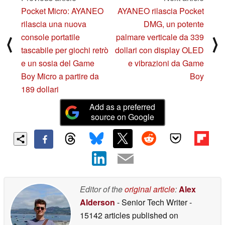
Pocket Micro: AYANEO
AYANEO rilascia Pocket
rilascia una nuova
DMG, un potente
console portatile
palmare verticale da 339
⟨
⟩
tascabile per giochi retrò
dollari con display OLED
e un sosia del Game
e vibrazioni da Game
Boy Micro a partire da
Boy
189 dollari
Add as a preferred
source on Google
Editor of the
original article
:
Alex
Alderson
- Senior Tech Writer
-
15142 articles published on