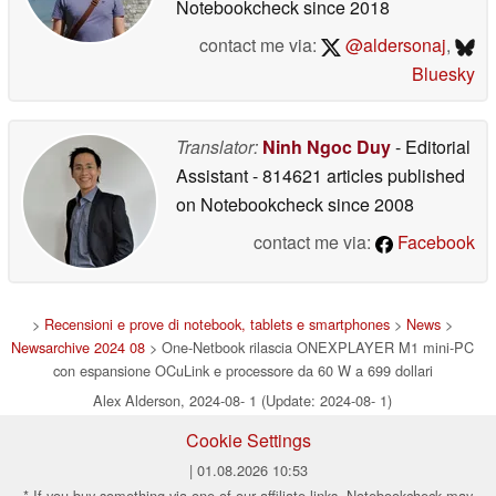
Notebookcheck
since 2018
contact me via:
@aldersonaj
,
Bluesky
Translator:
Ninh Ngoc Duy
- Editorial
Assistant
- 814621 articles published
on Notebookcheck
since 2008
contact me via:
Facebook
>
Recensioni e prove di notebook, tablets e smartphones
>
News
>
Newsarchive 2024 08
> One-Netbook rilascia ONEXPLAYER M1 mini-PC
con espansione OCuLink e processore da 60 W a 699 dollari
Alex Alderson, 2024-08- 1 (Update: 2024-08- 1)
Cookie Settings
| 01.08.2026 10:53
* If you buy something via one of our affiliate links, Notebookcheck may