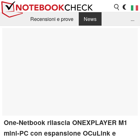
Recensioni e prove
News
...
Raccolta di recensioni
Info Techniche / Tips
Guida agli acquisti
Search
Contact
One-Netbook rilascia ONEXPLAYER M1
mini-PC con espansione OCuLink e