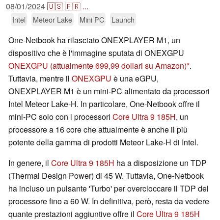
08/01/2024
🇺🇸
🇫🇷
...
Intel
Meteor Lake
Mini PC
Launch
One-Netbook ha rilasciato ONEXPLAYER M1, un
dispositivo che è l'immagine sputata di ONEXGPU
ONEXGPU
(attualmente 699,99 dollari su Amazon)
.
Tuttavia, mentre il
ONEXGPU
è una eGPU,
ONEXPLAYER M1 è un mini-PC alimentato da processori
Intel Meteor Lake-H. In particolare, One-Netbook offre il
mini-PC solo con i processori
Core Ultra 9 185H
, un
processore a 16 core che attualmente è anche il più
potente della gamma di prodotti Meteor Lake-H di Intel.
In genere, il
Core Ultra 9 185H
ha a disposizione un TDP
(Thermal Design Power) di 45 W. Tuttavia, One-Netbook
ha incluso un pulsante 'Turbo' per overcloccare il TDP del
processore fino a 60 W. In definitiva, però, resta da vedere
quante prestazioni aggiuntive offre il
Core Ultra 9 185H