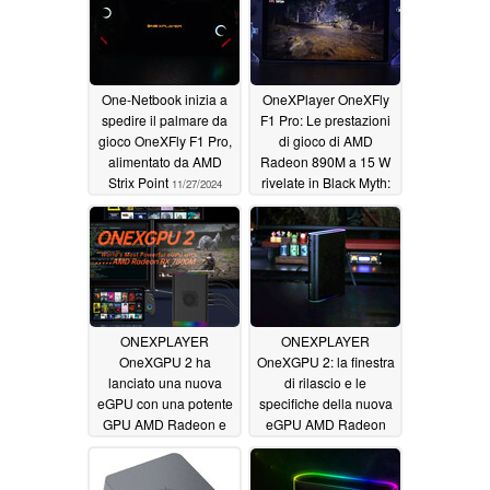
One-Netbook inizia a
OneXPlayer OneXFly
spedire il palmare da
F1 Pro: Le prestazioni
gioco OneXFly F1 Pro,
di gioco di AMD
alimentato da AMD
Radeon 890M a 15 W
Strix Point
rivelate in Black Myth:
11/27/2024
Wukong
11/05/2024
ONEXPLAYER
ONEXPLAYER
OneXGPU 2 ha
OneXGPU 2: la finestra
lanciato una nuova
di rilascio e le
eGPU con una potente
specifiche della nuova
GPU AMD Radeon e
eGPU AMD Radeon
opzioni di espansione
RX 7800M sono ora
a 839 dollari
ufficiali
09/27/2024
08/17/2024