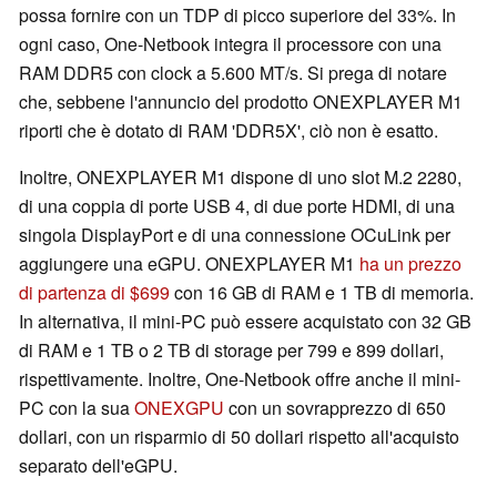
possa fornire con un TDP di picco superiore del 33%. In
ogni caso, One-Netbook integra il processore con una
RAM DDR5 con clock a 5.600 MT/s. Si prega di notare
che, sebbene l'annuncio del prodotto ONEXPLAYER M1
riporti che è dotato di RAM 'DDR5X', ciò non è esatto.
Inoltre, ONEXPLAYER M1 dispone di uno slot M.2 2280,
di una coppia di porte USB 4, di due porte HDMI, di una
singola DisplayPort e di una connessione OCuLink per
aggiungere una eGPU. ONEXPLAYER M1
ha un prezzo
di partenza di $699
con 16 GB di RAM e 1 TB di memoria.
In alternativa, il mini-PC può essere acquistato con 32 GB
di RAM e 1 TB o 2 TB di storage per 799 e 899 dollari,
rispettivamente. Inoltre, One-Netbook offre anche il mini-
PC con la sua
ONEXGPU
con un sovrapprezzo di 650
dollari, con un risparmio di 50 dollari rispetto all'acquisto
separato dell'eGPU.