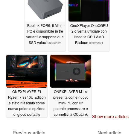
Beelink EQR6: il Mini-
OneXPlayer OneXGPU
PC è disponibile in tre
2 diventa ufficiale con
varianti e supporta due
l'inedita GPU AMD
SSD veloci
Radeon
08/09/2024
08/07/2024
ONEXPLAYER F1
ONEXPLAYER M1 si
Ryzen 7 8840U Edition
presenta come nuovo
è stato rilasciato come
mini-PC con un
nuova potente opzione
potente processore e
di gioco portatile
connettività OCuLink
Show more articles
07/24/2024
07/22/2024
Previous article
Next article