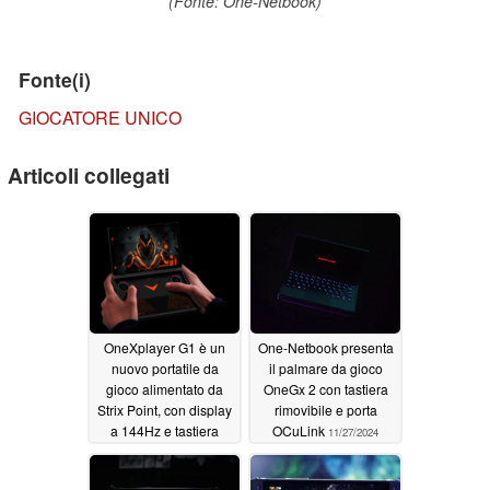
(Fonte: One-Netbook)
Fonte(i)
GIOCATORE UNICO
Articoli collegati
OneXplayer G1 è un
One-Netbook presenta
nuovo portatile da
il palmare da gioco
gioco alimentato da
OneGx 2 con tastiera
Strix Point, con display
rimovibile e porta
a 144Hz e tastiera
OCuLink
11/27/2024
staccabile
12/20/2024