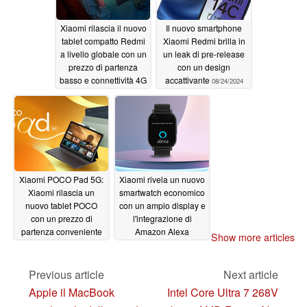
Xiaomi rilascia il nuovo
Il nuovo smartphone
tablet compatto Redmi
Xiaomi Redmi brilla in
a livello globale con un
un leak di pre-release
prezzo di partenza
con un design
basso e connettività 4G
accattivante
08/24/2024
opzionale
08/24/2024
Xiaomi POCO Pad 5G:
Xiaomi rivela un nuovo
Xiaomi rilascia un
smartwatch economico
nuovo tablet POCO
con un ampio display e
con un prezzo di
l'integrazione di
partenza conveniente
Amazon Alexa
Show more articles
08/24/2024
08/23/2024
Previous article
Next article
Apple il MacBook
Intel Core Ultra 7 268V