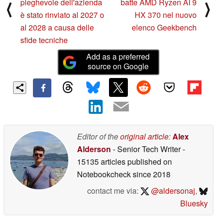
pieghevole dell'azienda
batte AMD Ryzen AI 9
⟨
⟩
è stato rinviato al 2027 o
HX 370 nel nuovo
al 2028 a causa delle
elenco Geekbench
sfide tecniche
Add as a preferred
source on Google
Editor of the
original article
:
Alex
Alderson
- Senior Tech Writer
-
15135 articles published on
Notebookcheck
since 2018
contact me via:
@aldersonaj
,
Bluesky