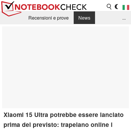
Recensioni e prove
News
...
Raccolta di recensioni
Info Techniche / Tips
Guida agli acquisti
Search
Contact
Xiaomi 15 Ultra potrebbe essere lanciato
prima del previsto: trapelano online i