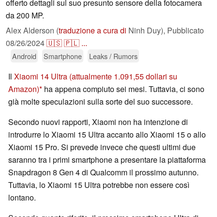
offerto dettagli sul suo presunto sensore della fotocamera
da 200 MP.
Alex Alderson (
traduzione a cura di
Ninh Duy),
Pubblicato
08/26/2024
🇺🇸
🇵🇱
...
Android
Smartphone
Leaks / Rumors
Il
Xiaomi 14 Ultra
(attualmente 1.091,55 dollari su
Amazon)
ha appena compiuto sei mesi. Tuttavia, ci sono
già molte speculazioni sulla sorte del suo successore.
Secondo nuovi rapporti, Xiaomi non ha intenzione di
introdurre lo Xiaomi 15 Ultra accanto allo Xiaomi 15 o allo
Xiaomi 15 Pro. Si prevede invece che questi ultimi due
saranno tra i primi smartphone a presentare la piattaforma
Snapdragon 8 Gen 4 di Qualcomm il prossimo autunno.
Tuttavia, lo Xiaomi 15 Ultra potrebbe non essere così
lontano.