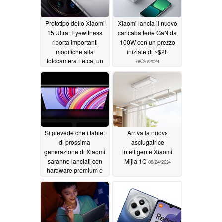
Prototipo dello Xiaomi
Xiaomi lancia il nuovo
15 Ultra: Eyewitness
caricabatterie GaN da
riporta importanti
100W con un prezzo
modifiche alla
iniziale di ~$28
fotocamera Leica, un
08/26/2024
potenziale sensore da
1+ pollici
08/26/2024
Si prevede che i tablet
Arriva la nuova
di prossima
asciugatrice
generazione di Xiaomi
intelligente Xiaomi
saranno lanciati con
Mijia 1C
08/24/2024
hardware premium e
doppia porta USB-C
08/26/2024