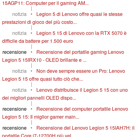
15AGP11: Computer per il gaming AM...
|
notizia
•
Legion 5 di Lenovo offre quasi le stesse
prestazioni di gioco del più costo...
|
notizia
•
Legion 5 15 di Lenovo con la RTX 5070 è
difficile da battere per 1.500 euro
|
recensione
•
Recensione del portatile gaming Lenovo
Legion 5 15IRX10 - OLED brillante e ...
|
notizia
•
Non deve sempre essere un Pro: Lenovo
Legion 5 15 offre quasi tutto ciò che...
|
notizia
•
Lenovo distribuisce il Legion 5 15 con uno
dei migliori pannelli OLED dispo...
|
recensione
•
Recensione del computer portatile Lenovo
Legion 5 15: Il miglior gamer main...
|
recensione
•
Recensione del Lenovo Legion 5 15IAH7H: il
portatile Core i7-12700H più vel...