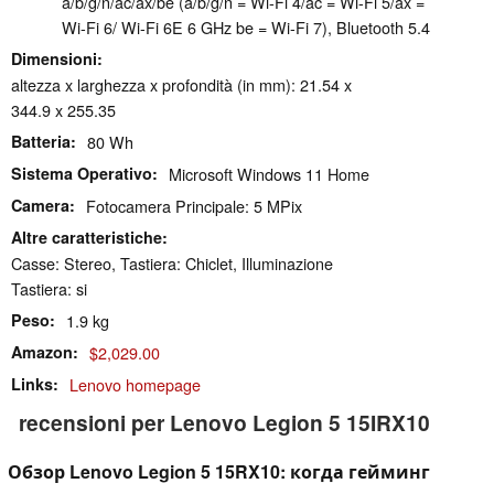
a/​b/​g/​n/​ac/​ax/​be (a/b/g/n = Wi-Fi 4/ac = Wi-Fi 5/ax =
Wi-Fi 6/ Wi-Fi 6E 6 GHz be = Wi-Fi 7), Bluetooth 5.4
Dimensioni
altezza x larghezza x profondità (in mm): 21.54 x
344.9 x 255.35
Batteria
80 Wh
Sistema Operativo
Microsoft Windows 11 Home
Camera
Fotocamera Principale: 5 MPix
Altre caratteristiche
Casse: Stereo, Tastiera: Chiclet, Illuminazione
Tastiera: si
Peso
1.9 kg
Amazon
$2,029.00
Links
Lenovo homepage
recensioni per Lenovo Legion 5 15IRX10
Обзор Lenovo Legion 5 15RX10: когда гейминг