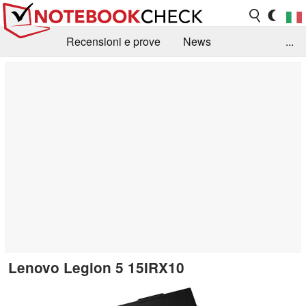
Recensioni e prove
News
...
Raccolta di recensioni
Info Techniche / Tips
Guida agli acquisti
Search
Contact
Lenovo Legion 5 15IRX10