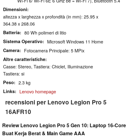
Wi-Fi 6/ Wi-Fi 6E 6 GHz be = Wi-Fi 7), Bluetooth 5.4
Dimensioni
altezza x larghezza x profondità (in mm): 25.95 x
364.38 x 268.06
Batteria
80 Wh polimeri di litio
Sistema Operativo
Microsoft Windows 11 Home
Camera
Fotocamera Principale: 5 MPix
Altre caratteristiche
Casse: Stereo, Tastiera: Chiclet, Illuminazione
Tastiera: si
Peso
2.3 kg
Links
Lenovo homepage
recensioni per Lenovo Legion Pro 5
16AFR10
Review Lenovo Legion Pro 5 Gen 10: Laptop 16-Core
Buat Kerja Berat & Main Game AAA