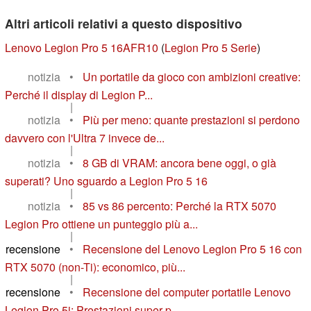
Altri articoli relativi a questo dispositivo
Lenovo Legion Pro 5 16AFR10
(
Legion Pro 5 Serie
)
notizia
•
Un portatile da gioco con ambizioni creative:
Perché il display di Legion P...
|
notizia
•
Più per meno: quante prestazioni si perdono
davvero con l'Ultra 7 invece de...
|
notizia
•
8 GB di VRAM: ancora bene oggi, o già
superati? Uno sguardo a Legion Pro 5 16
|
notizia
•
85 vs 86 percento: Perché la RTX 5070
Legion Pro ottiene un punteggio più a...
|
recensione
•
Recensione del Lenovo Legion Pro 5 16 con
RTX 5070 (non-Ti): economico, più...
|
recensione
•
Recensione del computer portatile Lenovo
Legion Pro 5i: Prestazioni super p...