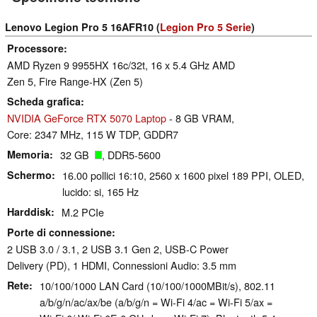
Lenovo Legion Pro 5 16AFR10 (
Legion Pro 5 Serie
)
Processore
AMD Ryzen 9 9955HX 16c/32t, 16 x 5.4 GHz AMD
Zen 5, Fire Range-HX (Zen 5)
Scheda grafica
NVIDIA GeForce RTX 5070 Laptop
- 8 GB VRAM,
Core: 2347 MHz, 115 W TDP, GDDR7
Memoria
32 GB
, DDR5-5600
Schermo
16.00 pollici 16:10, 2560 x 1600 pixel 189 PPI, OLED,
lucido: si, 165 Hz
Harddisk
M.2 PCIe
Porte di connessione
2 USB 3.0 / 3.1, 2 USB 3.1 Gen 2, USB-C Power
Delivery (PD), 1 HDMI, Connessioni Audio: 3.5 mm
Rete
10/100/1000 LAN Card (10/100/1000MBit/s), 802.11
a/​b/​g/​n/​ac/​ax/​be (a/b/g/n = Wi-Fi 4/ac = Wi-Fi 5/ax =