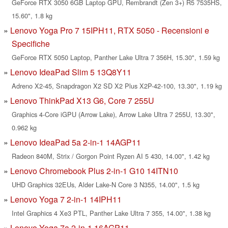
GeForce RTX 3050 6GB Laptop GPU, Rembrandt (Zen 3+) R5 7535HS,
15.60", 1.8 kg
Lenovo Yoga Pro 7 15IPH11, RTX 5050 - Recensioni e
Specifiche
GeForce RTX 5050 Laptop, Panther Lake Ultra 7 356H, 15.30", 1.59 kg
Lenovo IdeaPad Slim 5 13Q8Y11
Adreno X2-45, Snapdragon X2 SD X2 Plus X2P-42-100, 13.30", 1.19 kg
Lenovo ThinkPad X13 G6, Core 7 255U
Graphics 4-Core iGPU (Arrow Lake), Arrow Lake Ultra 7 255U, 13.30",
0.962 kg
Lenovo IdeaPad 5a 2-in-1 14AGP11
Radeon 840M, Strix / Gorgon Point Ryzen AI 5 430, 14.00", 1.42 kg
Lenovo Chromebook Plus 2-in-1 G10 14ITN10
UHD Graphics 32EUs, Alder Lake-N Core 3 N355, 14.00", 1.5 kg
Lenovo Yoga 7 2-in-1 14IPH11
Intel Graphics 4 Xe3 PTL, Panther Lake Ultra 7 355, 14.00", 1.38 kg
Lenovo Yoga 7a 2-in-1 16AGP11