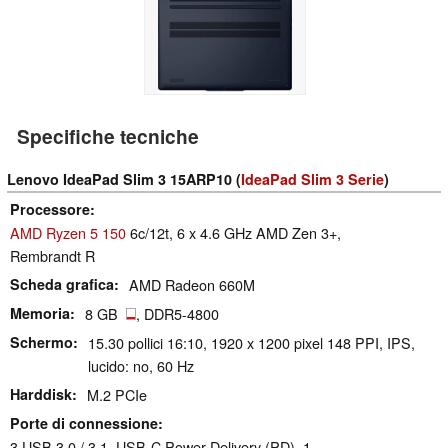
Specifiche tecniche
Lenovo IdeaPad Slim 3 15ARP10 (
IdeaPad Slim 3 Serie
)
Processore
AMD Ryzen 5 150
6c/12t, 6 x 4.6 GHz AMD Zen 3+,
Rembrandt R
Scheda grafica
AMD Radeon 660M
Memoria
8 GB
, DDR5-4800
Schermo
15.30 pollici 16:10, 1920 x 1200 pixel 148 PPI, IPS,
lucido: no, 60 Hz
Harddisk
M.2 PCIe
Porte di connessione
3 USB 3.0 / 3.1, USB-C Power Delivery (PD), 1