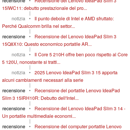
recensione
•
Recensione del Lenovo IdeaPad Slim 3
15IWC11: debutto prestazionale del pro...
|
notizia
•
Il punto debole di Intel e AMD sfruttato:
Perché Qualcomm brilla nel settor...
|
recensione
•
Recensione del Lenovo IdeaPad Slim 3
15Q8X10: Questo economico portatile AR...
|
notizia
•
Il Core 5 210H offre ben poco rispetto al Core
5 120U, nonostante si tratti...
|
notizia
•
2025 Lenovo IdeaPad Slim 3 15 apporta
alcuni cambiamenti necessari alla serie
|
recensione
•
Recensione del portatile Lenovo IdeaPad
Slim 3 15IRH10R: Debutto dell'Intel...
|
recensione
•
Recensione del Lenovo IdeaPad Slim 3 14 -
Un portatile multimediale economi...
|
recensione
•
Recensione del computer portatile Lenovo