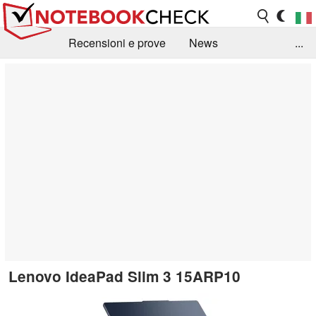
Recensioni e prove
News
...
Raccolta di recensioni
Info Techniche / Tips
Guida agli acquisti
Search
Contact
Lenovo IdeaPad Slim 3 15ARP10