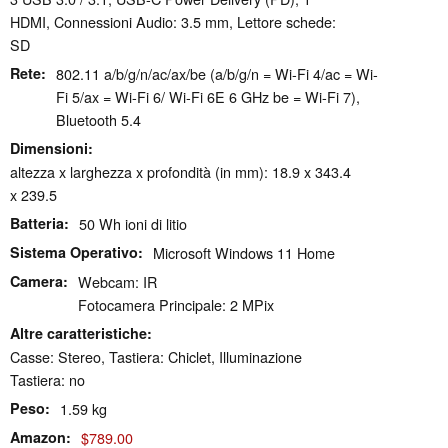
HDMI, Connessioni Audio: 3.5 mm, Lettore schede:
SD
Rete
802.11 a/​b/​g/​n/​ac/​ax/​be (a/b/g/n = Wi-Fi 4/ac = Wi-
Fi 5/ax = Wi-Fi 6/ Wi-Fi 6E 6 GHz be = Wi-Fi 7),
Bluetooth 5.4
Dimensioni
altezza x larghezza x profondità (in mm): 18.9 x 343.4
x 239.5
Batteria
50 Wh ioni di litio
Sistema Operativo
Microsoft Windows 11 Home
Camera
Webcam: IR
Fotocamera Principale: 2 MPix
Altre caratteristiche
Casse: Stereo, Tastiera: Chiclet, Illuminazione
Tastiera: no
Peso
1.59 kg
Amazon
$789.00