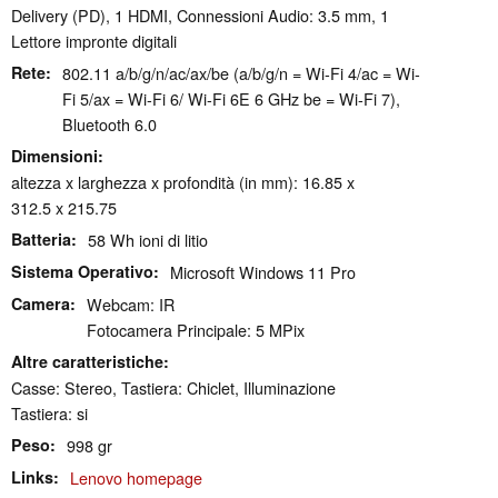
Delivery (PD), 1 HDMI, Connessioni Audio: 3.5 mm, 1
Lettore impronte digitali
Rete
802.11 a/​b/​g/​n/​ac/​ax/​be (a/b/g/n = Wi-Fi 4/ac = Wi-
Fi 5/ax = Wi-Fi 6/ Wi-Fi 6E 6 GHz be = Wi-Fi 7),
Bluetooth 6.0
Dimensioni
altezza x larghezza x profondità (in mm): 16.85 x
312.5 x 215.75
Batteria
58 Wh ioni di litio
Sistema Operativo
Microsoft Windows 11 Pro
Camera
Webcam: IR
Fotocamera Principale: 5 MPix
Altre caratteristiche
Casse: Stereo, Tastiera: Chiclet, Illuminazione
Tastiera: si
Peso
998 gr
Links
Lenovo homepage