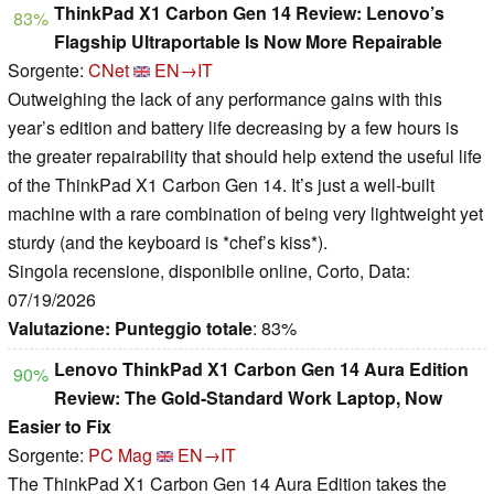
ThinkPad X1 Carbon Gen 14 Review: Lenovo’s
83%
Flagship Ultraportable Is Now More Repairable
Sorgente:
CNet
EN→IT
Outweighing the lack of any performance gains with this
year’s edition and battery life decreasing by a few hours is
the greater repairability that should help extend the useful life
of the ThinkPad X1 Carbon Gen 14. It’s just a well-built
machine with a rare combination of being very lightweight yet
sturdy (and the keyboard is *chef’s kiss*).
Singola recensione, disponibile online, Corto, Data:
07/19/2026
Valutazione:
Punteggio totale
: 83%
Lenovo ThinkPad X1 Carbon Gen 14 Aura Edition
90%
Review: The Gold-Standard Work Laptop, Now
Easier to Fix
Sorgente:
PC Mag
EN→IT
The ThinkPad X1 Carbon Gen 14 Aura Edition takes the