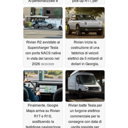
AI personalizzato e
pick-up R1T, per
LiDAR al seguito
risolvere i problemi di
vecchia data
12/11/2025
09/20/2025
Rivian R2 avvistato al
Rivian inizia la
Supercharger Tesla
costruzione di una
con porta NACS nativa
fabbrica di veicoli
in vista del lancio nel
elettrici da 5 miliardi di
2026
dollari in Georgia,
09/20/2025
creando 7.500 posti di
lavoro
09/15/2025
Finalmente, Google
Rivian batte Tesla per
Maps arriva su Rivian
un furgone elettrico
R1T e R1S,
commerciale per le
sostituendo la
consegne con data di
fastidiosa navigazione
uscita prevista per