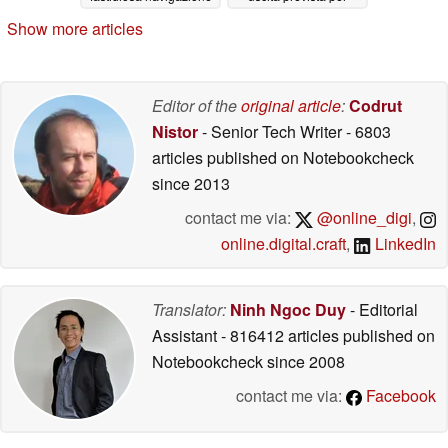
di serie
aprile
07/16/2025
02/06/2025
Show more articles
Editor of the
original article
:
Codrut
Nistor
- Senior Tech Writer
- 6803
articles published on Notebookcheck
since 2013
contact me via:
@online_digi
,
online.digital.craft
,
LinkedIn
Translator:
Ninh Ngoc Duy
- Editorial
Assistant
- 816412 articles published on
Notebookcheck
since 2008
contact me via:
Facebook