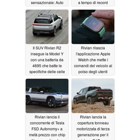
sensazionale: Auto
a tempo di record
inedita Apple o un
05/21/2026
mouse magico?
05/27/2026
Il SUV Rivian R2
Rivian rilascia
insegue la Model Y
l'applicazione Apple
con una batteria da
Watch che mette i
4695 che batte le
comandi del veicolo al
specifiche delle celle
polso degli utenti
da 4680 di Tesla
02/21/2026
03/14/2026
Rivian lancia il
Rivian lancia la
concorrente di Tesla
copertura tonneau
FSD Autonomy+ a
motorizzata di terza
metà prezzo con chip
generazione per il