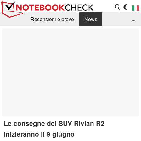
Recensioni e prove
News
...
Raccolta di recensioni
Info Techniche / Tips
Guida agli acquisti
Search
Contact
Le consegne del SUV Rivian R2
inizieranno il 9 giugno