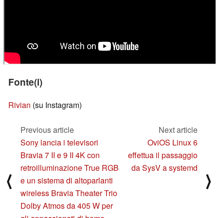
Fonte(i)
Rivian
(su Instagram)
Previous article
Next article
Sony lancia i televisori
OviOS Linux 6
Bravia 7 II e 9 II 4K con
effettua il passaggio
retroilluminazione True RGB
da SysV a systemd
⟨
⟩
e un sistema di altoparlanti
wireless Bravia Theater Trio
Dolby Atmos da 405 W per