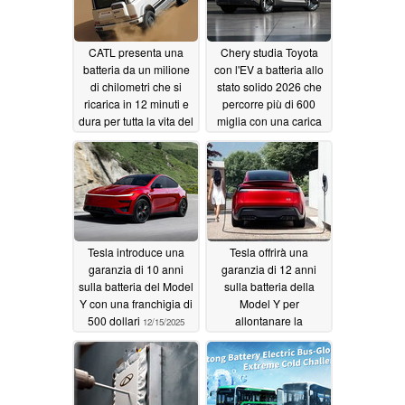
CATL presenta una
Chery studia Toyota
batteria da un milione
con l'EV a batteria allo
di chilometri che si
stato solido 2026 che
ricarica in 12 minuti e
percorre più di 600
dura per tutta la vita del
miglia con una carica
veicolo
in temperature artiche
02/03/2026
01/21/2026
Tesla introduce una
Tesla offrirà una
garanzia di 10 anni
garanzia di 12 anni
sulla batteria del Model
sulla batteria della
Y con una franchigia di
Model Y per
500 dollari
allontanare la
12/15/2025
concorrenza
11/06/2025