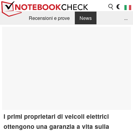
Recensioni e prove
News
...
Raccolta di recensioni
Info Techniche / Tips
Guida agli acquisti
Search
Contact
I primi proprietari di veicoli elettrici
ottengono una garanzia a vita sulla