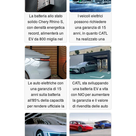
La batteria allo stato
I veicoli elettrici
solido Chery Rhino S,
possono richiedere
con densità energetica
una garanzia di 15
record, alimenterà un
anni, in quanto CATL
EV da 800 miglia nel
ha realizzato una
2027
batteria da un milione
10/21/2025
di chilometri con un
degrado pari a zero in
1000 cicli
03/28/2024
Le auto elettriche con
CATL sta sviluppando
una garanzia di 15
una batteria EV a vita
anni sulla batteria
con NIO per aumentare
all'85% della capacità
la garanzia e il valore
per rendere ufficiale la
di rivendita delle auto
longevità effettiva
elettriche
03/15/2024
03/21/2024