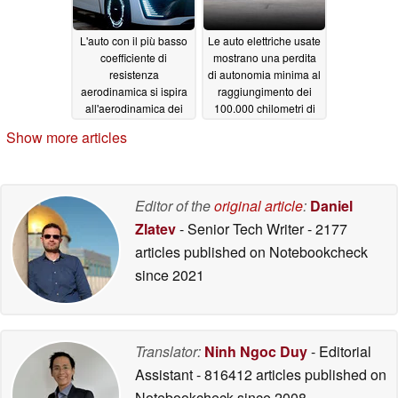
L'auto con il più basso
Le auto elettriche usate
coefficiente di
mostrano una perdita
resistenza
di autonomia minima al
aerodinamica si ispira
raggiungimento dei
all'aerodinamica dei
100.000 chilometri di
tonni: Chery vanta uno
garanzia, poiché i
Show more articles
0,168 Cd assistito
problemi di salute della
dall'intelligenza
batteria sono rari
artificiale
11/04/2023
03/29/2023
Editor of the
original article
:
Daniel
Zlatev
- Senior Tech Writer
- 2177
articles published on Notebookcheck
since 2021
Translator:
Ninh Ngoc Duy
- Editorial
Assistant
- 816412 articles published on
Notebookcheck
since 2008