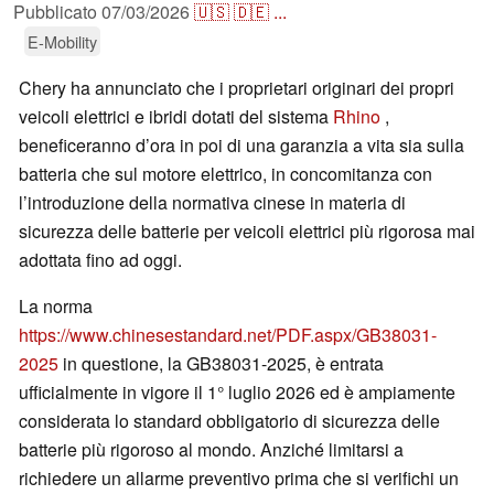
Pubblicato
07/03/2026
🇺🇸
🇩🇪
...
E-Mobility
Chery ha annunciato che i proprietari originari dei propri
veicoli elettrici e ibridi dotati del sistema
Rhino
,
beneficeranno d’ora in poi di una garanzia a vita sia sulla
batteria che sul motore elettrico, in concomitanza con
l’introduzione della normativa cinese in materia di
sicurezza delle batterie per veicoli elettrici più rigorosa mai
adottata fino ad oggi.
La norma
https://www.chinesestandard.net/PDF.aspx/GB38031-
2025
in questione, la GB38031-2025, è entrata
ufficialmente in vigore il 1° luglio 2026 ed è ampiamente
considerata lo standard obbligatorio di sicurezza delle
batterie più rigoroso al mondo. Anziché limitarsi a
richiedere un allarme preventivo prima che si verifichi un