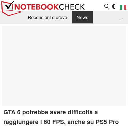
Recensioni e prove
News
...
Raccolta di recensioni
Info Techniche / Tips
Guida agli acquisti
Search
Contact
GTA 6 potrebbe avere difficoltà a
raggiungere i 60 FPS, anche su PS5 Pro