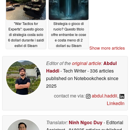
"War Tactics for
Strategia o gioco di
Experts": questo gioco
ruolo? Questo titolo
di strategia costa solo
offre entrambe le cose
6 dollari durante i saldi
e costa meno di 2
estivi di Steam
dollari su Steam
Show more articles
07/02/2026
07/02/2026
Editor of the
original article
:
Abdul
Haddi
- Tech Writer
- 336 articles
published on Notebookcheck
since
2025
contact me via:
abdul.haddii
,
LinkedIn
Translator:
Ninh Ngoc Duy
- Editorial
Assistant
- 818035 articles published