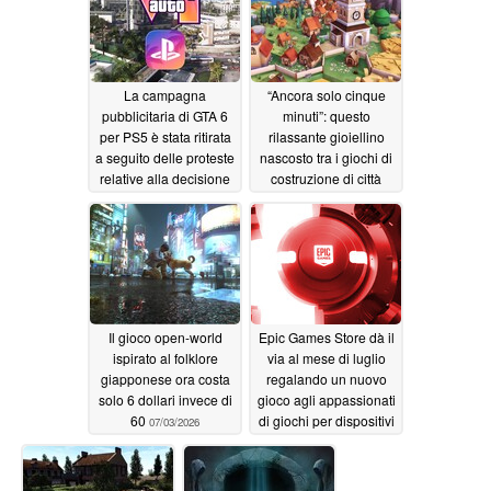
La campagna
“Ancora solo cinque
pubblicitaria di GTA 6
minuti”: questo
per PS5 è stata ritirata
rilassante gioiellino
a seguito delle proteste
nascosto tra i giochi di
relative alla decisione
costruzione di città
di PlayStation di porre
scende per la prima
fine alla produzione
volta a circa 2 dollari
dei giochi in formato
su Steam
07/03/2026
fisico
07/05/2026
Il gioco open-world
Epic Games Store dà il
ispirato al folklore
via al mese di luglio
giapponese ora costa
regalando un nuovo
solo 6 dollari invece di
gioco agli appassionati
60
di giochi per dispositivi
07/03/2026
mobili
07/03/2026