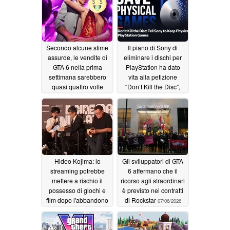
Secondo alcune stime
Il piano di Sony di
assurde, le vendite di
eliminare i dischi per
GTA 6 nella prima
PlayStation ha dato
settimana sarebbero
vita alla petizione
quasi quattro volte
“Don’t Kill the Disc”,
superiori a quelle di
con oltre 250.000
GTA 5
giocatori che si
07/17/2026
oppongono
07/10/2026
Hideo Kojima: lo
Gli sviluppatori di GTA
streaming potrebbe
6 affermano che il
mettere a rischio il
ricorso agli straordinari
possesso di giochi e
è previsto nei contratti
film dopo l'abbandono
di Rockstar
07/06/2026
dei dischi da parte di
PlayStation
07/07/2026