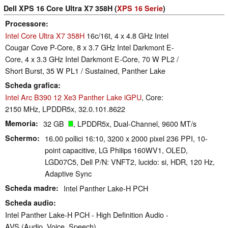
Dell XPS 16 Core Ultra X7 358H (
XPS 16 Serie
)
Processore
Intel Core Ultra X7 358H
16c/16t, 4 x 4.8 GHz Intel
Cougar Cove P-Core, 8 x 3.7 GHz Intel Darkmont E-
Core, 4 x 3.3 GHz Intel Darkmont E-Core, 70 W PL2 /
Short Burst, 35 W PL1 / Sustained, Panther Lake
Scheda grafica
Intel Arc B390 12 Xe3 Panther Lake iGPU
, Core:
2150 MHz, LPDDR5x, 32.0.101.8622
Memoria
32 GB
, LPDDR5x, Dual-Channel, 9600 MT/s
Schermo
16.00 pollici 16:10, 3200 x 2000 pixel 236 PPI, 10-
point capacitive, LG Philips 160WV1, OLED,
LGD07C5, Dell P/N: VNFT2, lucido: si, HDR, 120 Hz,
Adaptive Sync
Scheda madre
Intel Panther Lake-H PCH
Scheda audio
Intel Panther Lake-H PCH - High Definition Audio -
AVS (Audio, Voice, Speech)