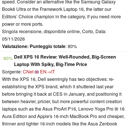
speed. Consider an alternative like the Samsung Galaxy
Book6 Ultra or the Framework Laptop 16, the latter our
Editors’ Choice champion in the category, if you need more
power or more ports.
Singola recensione, disponibile online, Corto, Data:
05/11/2026
Valutazione:
Punteggio totale
: 80%
Dell XPS 16 Review: Well-Rounded, Big-Screen
80%
Laptop With Spiky, Big-Time Price
Sorgente:
CNet
EN→IT
With the XPS 16, Dell seemingly has two objectives: re-
establishing the XPS brand, which it shuttered last year
before bringing it back at CES in January, and positioning it
between heavier, pricier, but more powerful content creation
laptops such as the Asus ProArt P16, Lenovo Yoga Pro 9i 16
Aura Edition and Apple's 16-inch MacBook Pro and cheaper,
thinner and lighter 16-inch models like the Asus Zenbook