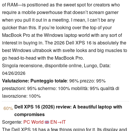
of RAM—is positioned as the sweet spot for creators who
require a mobile powerhouse that doesn’t scream gamer
when you pull it out in a meeting. I mean, I can’t be any
quicker than this. If you’re looking over the top of your
MacBook Pro at the Windows laptop world with any sort of
interest in buying in. The 2026 Dell XPS 16 is absolutely the
best Windows ultrabook with svelte looks and big muscles to
go head-to-head with the MacBook Pro.
Singola recensione, disponibile online, Lungo, Data:
04/26/2026
Valutazione:
Punteggio totale
: 96% prezzo: 95%
prestazioni: 95% schermo: 100% mobilità: 95% qualità di
lavorazione: 100%
Dell XPS 16 (2026) review: A beautiful laptop with
60%
compromises
Sorgente:
PC World
EN→IT
The Dell XPS 16 has a few things going for it. Its display and