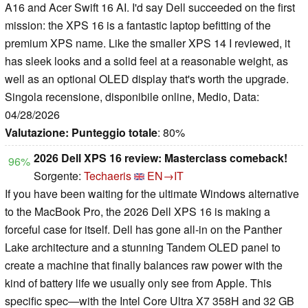
A16 and Acer Swift 16 AI. I'd say Dell succeeded on the first
mission: the XPS 16 is a fantastic laptop befitting of the
premium XPS name. Like the smaller XPS 14 I reviewed, it
has sleek looks and a solid feel at a reasonable weight, as
well as an optional OLED display that's worth the upgrade.
Singola recensione, disponibile online, Medio, Data:
04/28/2026
Valutazione:
Punteggio totale
: 80%
2026 Dell XPS 16 review: Masterclass comeback!
96%
Sorgente:
Techaeris
EN→IT
If you have been waiting for the ultimate Windows alternative
to the MacBook Pro, the 2026 Dell XPS 16 is making a
forceful case for itself. Dell has gone all-in on the Panther
Lake architecture and a stunning Tandem OLED panel to
create a machine that finally balances raw power with the
kind of battery life we usually only see from Apple. This
specific spec—with the Intel Core Ultra X7 358H and 32 GB