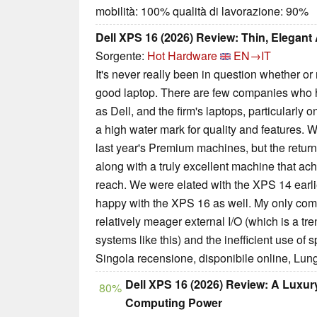
mobilità: 100% qualità di lavorazione: 90%
Dell XPS 16 (2026) Review: Thin, Elegant
Sorgente:
Hot Hardware
EN→IT
It's never really been in question whether o
good laptop. There are few companies who 
as Dell, and the firm's laptops, particularly
a high water mark for quality and features. W
last year's Premium machines, but the retu
along with a truly excellent machine that achi
reach. We were elated with the XPS 14 earlie
happy with the XPS 16 as well. My only comp
relatively meager external I/O (which is a tre
systems like this) and the inefficient use of 
Singola recensione, disponibile online, Lun
Dell XPS 16 (2026) Review: A Luxu
80%
Computing Power