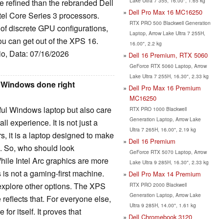
Lake Ultra 7 355, 16.00", 1.65 kg
 refined than the rebranded Dell
Dell Pro Max 16 MC16250
el Core Series 3 processors.
RTX PRO 500 Blackwell Generation
k of discrete GPU configurations,
Laptop, Arrow Lake Ultra 7 255H,
ou can get out of the XPS 16.
16.00", 2.2 kg
io, Data: 07/16/2026
Dell 16 Premium, RTX 5060
GeForce RTX 5060 Laptop, Arrow
Lake Ultra 7 255H, 16.30", 2.33 kg
m Windows done right
Dell Pro Max 16 Premium
MC16250
ul Windows laptop but also care
RTX PRO 1000 Blackwell
Generation Laptop, Arrow Lake
ll experience. It is not just a
Ultra 7 265H, 16.00", 2.19 kg
, it is a laptop designed to make
Dell 16 Premium
. So, who should look
GeForce RTX 5070 Laptop, Arrow
hile Intel Arc graphics are more
Lake Ultra 9 285H, 16.30", 2.33 kg
is not a gaming-first machine.
Dell Pro Max 14 Premium
xplore other options. The XPS
RTX PRO 2000 Blackwell
Generation Laptop, Arrow Lake
 reflects that. For everyone else,
Ultra 9 285H, 14.00", 1.61 kg
r itself. It proves that
Dell Chromebook 3120