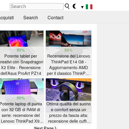
▼
cquisti
Search
Contact
90%
86%
Potente tablet per
Recensione del Lenovo
creativi con Snapdragon
ThinkPad E14 G8 -
X2 Elite - Recensione
Aggiornamento AMD
dell’Asus ProArt PZ14
per il classico ThinkPad
con lunga autonomia
della batteria
90%
Potente laptop di punta
Ottima qualità del suono
con 32 GB di RAM di
e comfort senza un
serie: recensione del
prezzo da fascia alta:
Lenovo ThinkPad X9-
recensione delle cuffie
15p Gen 1
da gioco Akko Verge S9
Next Page ⟩