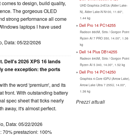
omes to design, build quality,
UHD Graphics 24EUs (Alder Lake-
erience. The gorgeous OLED
N), Alder Lake-N N100, 11.60",
and strong performance all come
1.44 kg
Dell Pro 14 PC14255
 Windows laptops I have used
Radeon 860M, Strix / Gorgon Point
Ryzen AI 7 PRO 350, 14.00", 1.36
to, Data: 05/22/2026
kg
Dell 14 Plus DB14255
Radeon 840M, Strix / Gorgon Point
. Dell's 2026 XPS 16 lands
Ryzen AI 5 340, 14.00", 1.52 kg
ly one exception: the ports
Dell Pro 14 PC14250
Graphics 4-Core iGPU (Arrow Lake),
th the word 'premium', and its
Arrow Lake Ultra 7 255U, 14.00",
1.36 kg
at front. With outstanding battery
nal spec sheet that ticks nearly
Prezzi attuali
h away, it's almost perfect.
io, Data: 05/22/2026
: 70% prestazioni: 100%