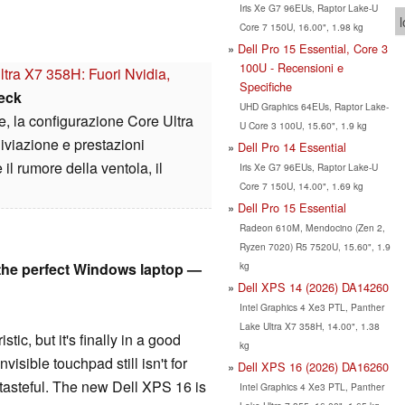
Iris Xe G7 96EUs, Raptor Lake-U
l
Core 7 150U, 16.00", 1.98 kg
Dell Pro 15 Essential, Core 3
100U - Recensioni e
tra X7 358H: Fuori Nvidia,
Specifiche
eck
UHD Graphics 64EUs, Raptor Lake-
se, la configurazione Core Ultra
U Core 3 100U, 15.60", 1.9 kg
iviazione e prestazioni
Dell Pro 14 Essential
l rumore della ventola, il
Iris Xe G7 96EUs, Raptor Lake-U
Core 7 150U, 14.00", 1.69 kg
Dell Pro 15 Essential
Radeon 610M, Mendocino (Zen 2,
Ryzen 7020) R5 7520U, 15.60", 1.9
kg
 the perfect Windows laptop —
Dell XPS 14 (2026) DA14260
Intel Graphics 4 Xe3 PTL, Panther
Lake Ultra X7 358H, 14.00", 1.38
stic, but it's finally in a good
kg
visible touchpad still isn't for
Dell XPS 16 (2026) DA16260
t tasteful. The new Dell XPS 16 is
Intel Graphics 4 Xe3 PTL, Panther