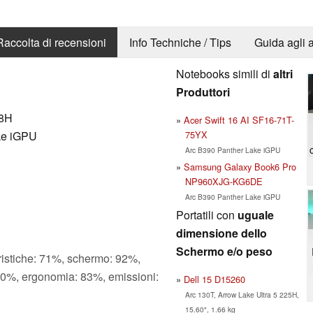
Raccolta di recensioni
Info Techniche / Tips
Guida agli a
Notebooks simili di
altri
Produttori
58H
Acer Swift 16 AI SF16-71T-
75YX
ke iGPU
Arc B390 Panther Lake iGPU
Samsung Galaxy Book6 Pro
NP960XJG-KG6DE
Arc B390 Panther Lake iGPU
Portatili con
uguale
dimensione dello
Schermo e/o peso
ristiche: 71%, schermo: 92%,
 90%, ergonomia: 83%, emissioni:
Dell 15 D15260
Arc 130T, Arrow Lake Ultra 5 225H,
15.60", 1.66 kg