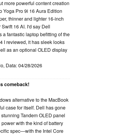
but more powerful content creation
o Yoga Pro 9i 16 Aura Edition
r, thinner and lighter 16-inch
wift 16 AI. I'd say Dell
a fantastic laptop befitting of the
I reviewed, it has sleek looks
well as an optional OLED display
io, Data: 04/28/2026
ass comeback!
indows alternative to the MacBook
l case for itself. Dell has gone
d a stunning Tandem OLED panel
 power with the kind of battery
ecific spec—with the Intel Core