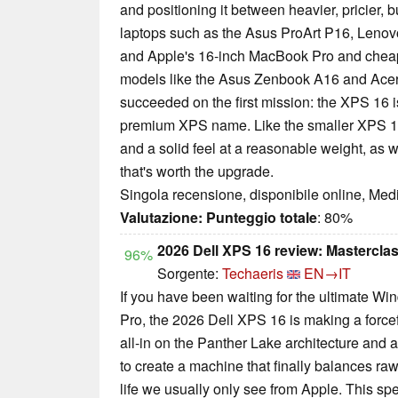
and positioning it between heavier, pricier, 
laptops such as the Asus ProArt P16, Lenov
and Apple's 16-inch MacBook Pro and cheape
models like the Asus Zenbook A16 and Acer S
succeeded on the first mission: the XPS 16 is 
premium XPS name. Like the smaller XPS 14 
and a solid feel at a reasonable weight, as 
that's worth the upgrade.
Singola recensione, disponibile online, Med
Valutazione:
Punteggio totale
: 80%
2026 Dell XPS 16 review: Mastercl
96%
Sorgente:
Techaeris
EN→IT
If you have been waiting for the ultimate W
Pro, the 2026 Dell XPS 16 is making a forcefu
all-in on the Panther Lake architecture an
to create a machine that finally balances raw
life we usually only see from Apple. This sp