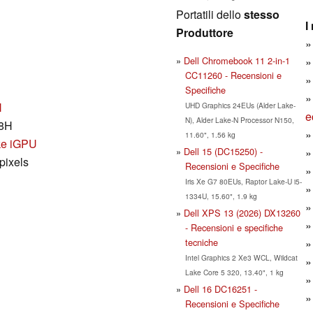
Portatili dello
stesso
I
Produttore
H
Dell Chromebook 11 2-in-1
CC11260 - Recensioni e
Specifiche
H
UHD Graphics 24EUs (Alder Lake-
e
N), Alder Lake-N Processor N150,
58H
11.60", 1.56 kg
ake iGPU
Dell 15 (DC15250) -
pixels
Recensioni e Specifiche
Iris Xe G7 80EUs, Raptor Lake-U i5-
1334U, 15.60", 1.9 kg
Dell XPS 13 (2026) DX13260
- Recensioni e specifiche
tecniche
Intel Graphics 2 Xe3 WCL, Wildcat
Lake Core 5 320, 13.40", 1 kg
Dell 16 DC16251 -
Recensioni e Specifiche