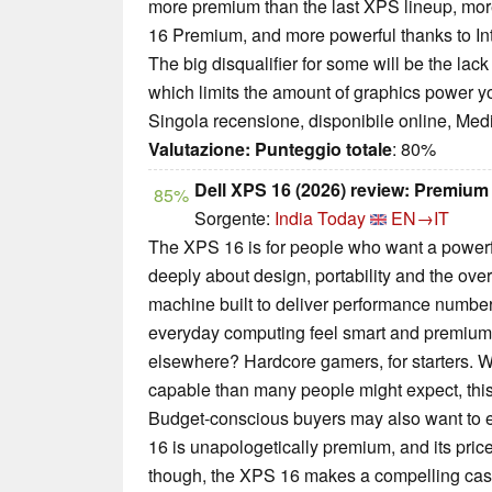
more premium than the last XPS lineup, more
16 Premium, and more powerful thanks to Int
The big disqualifier for some will be the lac
which limits the amount of graphics power y
Singola recensione, disponibile online, Med
Valutazione:
Punteggio totale
: 80%
Dell XPS 16 (2026) review: Premiu
85%
Sorgente:
India Today
EN→IT
The XPS 16 is for people who want a powerf
deeply about design, portability and the overa
machine built to deliver performance numbers
everyday computing feel smart and premium
elsewhere? Hardcore gamers, for starters. W
capable than many people might expect, this 
Budget-conscious buyers may also want to e
16 is unapologetically premium, and its price
though, the XPS 16 makes a compelling case fo