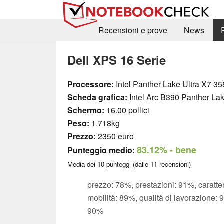
Recensioni e prove
News
Dell XPS 16 Serie
Processore:
Intel Panther Lake Ultra X7 3
Scheda grafica:
Intel Arc B390 Panther La
Schermo:
16.00 pollici
Peso:
1.718kg
Prezzo:
2350 euro
83.12%
- bene
Punteggio medio:
Media dei
10
punteggi (dalle
11
recensioni)
prezzo: 78%, prestazioni: 91%, caratte
mobilità: 89%, qualità di lavorazione:
90%