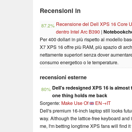
Recensioni in
Recensione del Dell XPS 16 Core Ul
87.2%
dentro Intel Arc B390
|
Notebookch
Per 400 dollari in più rispetto al modello ba
X7 XPS 16 offre più RAM, più spazio di arch
nettamente superiori senza dover aumentare i
consumo energetico o le temperature.
recensioni esterne
Dell's redesigned XPS 16 is almost
80%
one thing holds me back
Sorgente:
Make Use Of
EN→IT
Dell's premium 16-inch laptop still looks futuri
way. Although the lattice-free keyboard and in
me, I'm betting longtime XPS fans will find i