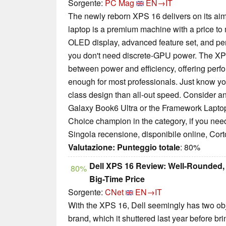
Sorgente:
PC Mag
EN→IT
The newly reborn XPS 16 delivers on its aim
laptop is a premium machine with a price to m
OLED display, advanced feature set, and per
you don't need discrete-GPU power. The XP
between power and efficiency, offering perf
enough for most professionals. Just know you
class design than all-out speed. Consider a
Galaxy Book6 Ultra or the Framework Laptop 1
Choice champion in the category, if you nee
Singola recensione, disponibile online, Cor
Valutazione:
Punteggio totale
: 80%
Dell XPS 16 Review: Well-Rounded,
80%
Big-Time Price
Sorgente:
CNet
EN→IT
With the XPS 16, Dell seemingly has two obj
brand, which it shuttered last year before br