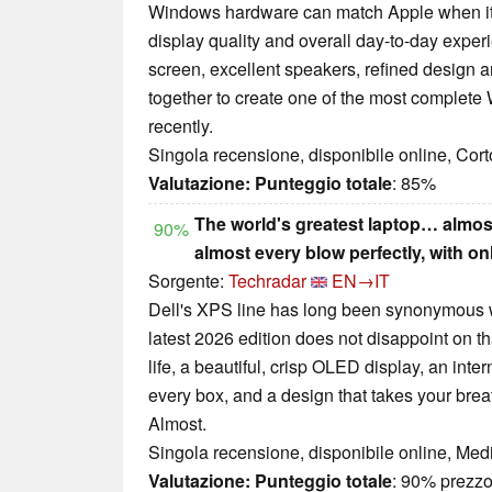
Windows hardware can match Apple when it c
display quality and overall day-to-day exp
screen, excellent speakers, refined design 
together to create one of the most complete
recently.
Singola recensione, disponibile online, Cor
Valutazione:
Punteggio totale
: 85%
The world's greatest laptop… almost
90%
almost every blow perfectly, with on
Sorgente:
Techradar
EN→IT
Dell's XPS line has long been synonymous wi
latest 2026 edition does not disappoint on th
life, a beautiful, crisp OLED display, an inter
every box, and a design that takes your breat
Almost.
Singola recensione, disponibile online, Med
Valutazione:
Punteggio totale
: 90% prezzo