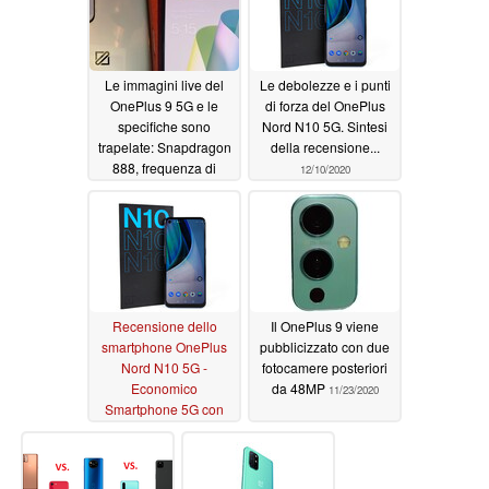
Le immagini live del
Le debolezze e i punti
OnePlus 9 5G e le
di forza del OnePlus
specifiche sono
Nord N10 5G. Sintesi
trapelate: Snapdragon
della recensione...
888, frequenza di
12/10/2020
aggiornamento di 120
HZ e marchio UltraShot
sul modulo fotocamera
12/14/2020
Recensione dello
Il OnePlus 9 viene
smartphone OnePlus
pubblicizzato con due
Nord N10 5G -
fotocamere posteriori
Economico
da 48MP
11/23/2020
Smartphone 5G con
schermo a 90 Hz e
altoparlanti stereo
12/08/2020