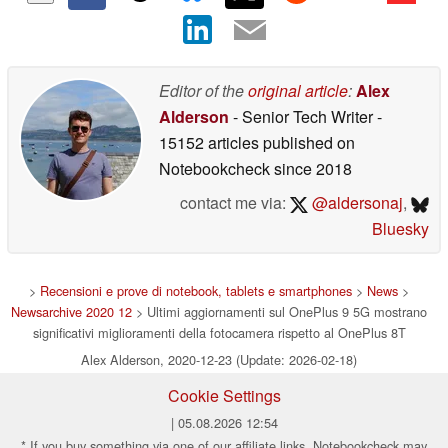
Editor of the
original article
:
Alex
Alderson
- Senior Tech Writer
-
15152 articles published on
Notebookcheck
since 2018
contact me via:
@aldersonaj
,
Bluesky
>
Recensioni e prove di notebook, tablets e smartphones
>
News
>
Newsarchive 2020 12
> Ultimi aggiornamenti sul OnePlus 9 5G mostrano
significativi miglioramenti della fotocamera rispetto al OnePlus 8T
Alex Alderson, 2020-12-23 (Update: 2026-02-18)
Cookie Settings
| 05.08.2026 12:54
* If you buy something via one of our affiliate links, Notebookcheck may