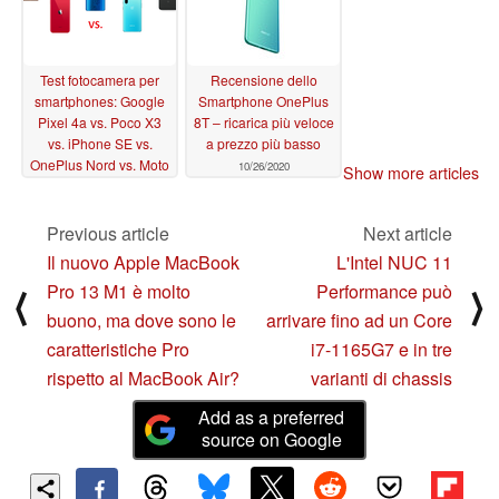
Test fotocamera per
Recensione dello
smartphones: Google
Smartphone OnePlus
Pixel 4a vs. Poco X3
8T – ricarica più veloce
vs. iPhone SE vs.
a prezzo più basso
OnePlus Nord vs. Moto
10/26/2020
Show more articles
G9 Plus
11/09/2020
Previous article
Next article
Il nuovo Apple MacBook
L'Intel NUC 11
Pro 13 M1 è molto
Performance può
⟨
⟩
buono, ma dove sono le
arrivare fino ad un Core
caratteristiche Pro
i7-1165G7 e in tre
rispetto al MacBook Air?
varianti di chassis
Add as a preferred
source on Google