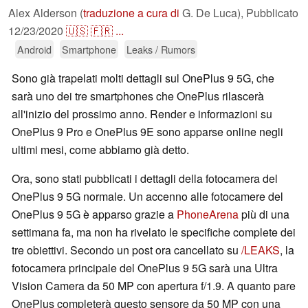
Alex Alderson (
traduzione a cura di
G. De Luca),
Pubblicato
12/23/2020
🇺🇸
🇫🇷
...
Android
Smartphone
Leaks / Rumors
Sono già trapelati molti dettagli sul OnePlus 9 5G, che
sarà uno dei tre smartphones che OnePlus rilascerà
all'inizio del prossimo anno. Render e informazioni su
OnePlus 9 Pro e OnePlus 9E sono apparse online negli
ultimi mesi, come abbiamo già detto.
Ora, sono stati pubblicati i dettagli della fotocamera del
OnePlus 9 5G normale. Un accenno alle fotocamere del
OnePlus 9 5G è apparso grazie a
PhoneArena
più di una
settimana fa, ma non ha rivelato le specifiche complete dei
tre obiettivi. Secondo un post ora cancellato su
/LEAKS
, la
fotocamera principale del OnePlus 9 5G sarà una Ultra
Vision Camera da 50 MP con apertura f/1.9. A quanto pare
OnePlus completerà questo sensore da 50 MP con una