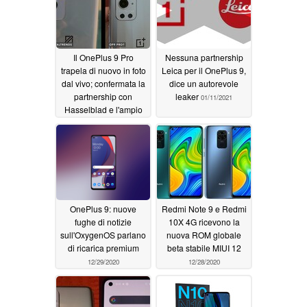
Il OnePlus 9 Pro
Nessuna partnership
trapela di nuovo in foto
Leica per il OnePlus 9,
dal vivo; confermata la
dice un autorevole
partnership con
leaker
01/11/2021
Hasselblad e l'ampio
hardware della
fotocamera, così come
un 120 Hz e un display
QHD
02/08/2021
OnePlus 9: nuove
Redmi Note 9 e Redmi
fughe di notizie
10X 4G ricevono la
sull'OxygenOS parlano
nuova ROM globale
di ricarica premium
beta stabile MIUI 12
12/29/2020
12/28/2020