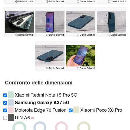
ⓘ Daniel Schmidt
ⓘ Daniel Schmidt
ⓘ Daniel Schmidt
ⓘ Daniel Schmidt
ⓘ Daniel Schmidt
ⓘ Daniel Schmidt
ⓘ Daniel Schmidt
ⓘ Daniel Schmidt
ⓘ Daniel Schmidt
ⓘ Daniel Schmidt
Confronto delle dimensioni
Xiaomi Redmi Note 15 Pro 5G
Samsung Galaxy A37 5G
Motorola Edge 70 Fusion
Xiaomi Poco X8 Pro
DIN A6
❌