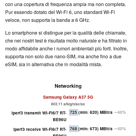
con una copertura di frequenza ampia ma non completa.
Pur essendo dotato del Wi-Fi 6, uno standard Wi-Fi
veloce, non supporta la banda a 6 GHz.
Lo smartphone si distingue per la qualità delle chiamate,
che nei nostri test è risultata molto naturale e ha filtrato in
modo affidabile anche i rumori ambientali più forti. Inoltre,
supporta non solo due nano-SIM, ma anche fino a due
eSIM, sia in alternativa che in modalità mista.
Networking
Samsung Galaxy A37 5G
802.11 a/b/g/n/ac/ax
725
(min: 620)
MBit/s
∼40%
iperf3 transmit Wi-Fi6/7 RT-
BE96U
768
(min: 673)
MBit/s
∼40%
iperf3 receive Wi-Fi6/7 RT-
BE96U