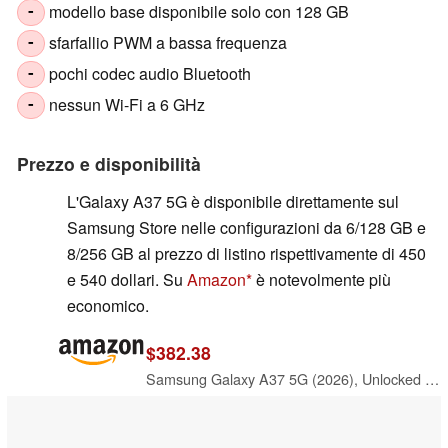
modello base disponibile solo con 128 GB
-
sfarfallio PWM a bassa frequenza
-
pochi codec audio Bluetooth
-
nessun Wi-Fi a 6 GHz
-
Prezzo e disponibilità
L'Galaxy A37 5G è disponibile direttamente sul
Samsung Store nelle configurazioni da 6/128 GB e
8/256 GB al prezzo di listino rispettivamente di 450
e 540 dollari. Su
Amazon
è notevolmente più
economico.
$382.38
Samsung Galaxy A37 5G (2026), Unlocked Android Smartphone, 128GB, AMOLED Display, Triple Camera, IP68, Slim Phone, 5000mAh Battery, US Version, US 1 Yr Warranty, Awesome White