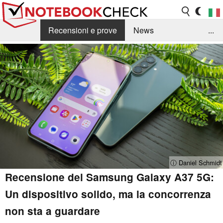
Recensioni e prove
News
...
Raccolta di recensioni
Info Techniche / Tips
Guida agli acquisti
Search
Contact
ⓘ Daniel Schmidt
Recensione del Samsung Galaxy A37 5G:
Un dispositivo solido, ma la concorrenza
non sta a guardare