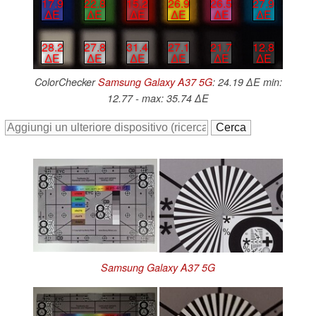
17.9
22.8
15.2
26.9
26.5
27.9
∆E
∆E
∆E
∆E
∆E
∆E
28.2
27.8
31.4
27.1
21.7
12.8
∆E
∆E
∆E
∆E
∆E
∆E
ColorChecker
Samsung Galaxy A37 5G
: 24.19 ∆E min:
12.77 - max: 35.74 ∆E
Samsung Galaxy A37 5G