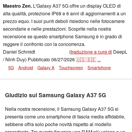
Maestro Zen.
L'Galaxy A37 5G offre un display OLED di
alta qualità, protezione IP68 e 6 anni di aggiornamenti a un
prezzo equo. I suoi punti deboli risiedono nelle fotocamere
secondarie e nelle prestazioni. Scoprite nella nostra
recensione se questo smartphone Samsung è in grado di
reggere il confronto con la concorrenza.
Daniel Schmidt
(
traduzione a cura di
DeepL
,
👁
Daniel Schmidt
/ Ninh Duy)
Pubblicato
06/27/2026
🇺🇸
🇩🇪
...
5G
Android
Galaxy A
Touchscreen
Smartphone
Giudizio sul Samsung Galaxy A37 5G
Nella nostra recensione, il Samsung Galaxy A37 5G si
presenta come uno smartphone di fascia media affidabile,
sebbene offra solo poche novità rispetto al modello
precedente. Tra queste figurano una RAM più veloce e un