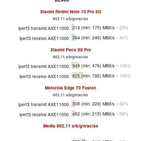
Xiaomi Redmi Note 15 Pro 5G
802.11 a/b/g/n/ac/ax
214
(min: 175)
MBit/s
∼23%
iperf3 transmit AXE11000
364
(min: 246)
MBit/s
∼44%
iperf3 receive AXE11000
Xiaomi Poco X8 Pro
802.11 a/b/g/n/ac/ax
949
(min: 476)
MBit/s
∼100%
iperf3 transmit AXE11000
825
(min: 792)
MBit/s
∼100%
iperf3 receive AXE11000
Motorola Edge 70 Fusion
802.11 a/b/g/n/ac/ax
308
(min: 226)
MBit/s
∼32%
iperf3 transmit AXE11000
482
(min: 215)
MBit/s
∼58%
iperf3 receive AXE11000
Media
802.11 a/b/g/n/ac/ax