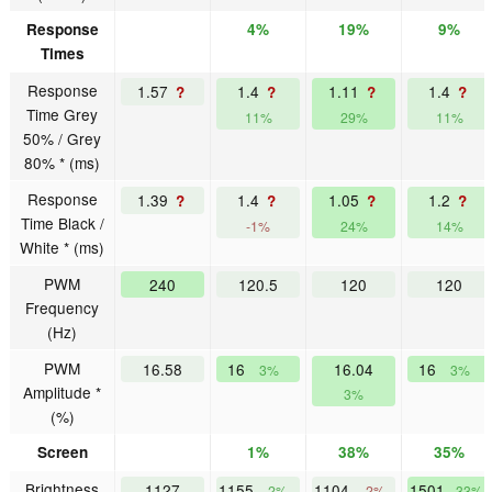
Response
4%
19%
9%
Times
Response
1.57
1.4
1.11
1.4
?
?
?
?
Time Grey
11%
29%
11%
50% / Grey
80% * (ms)
Response
1.39
1.4
1.05
1.2
?
?
?
?
Time Black /
-1%
24%
14%
White * (ms)
PWM
240
120.5
120
120
Frequency
(Hz)
PWM
16.58
16
16.04
16
3%
3%
Amplitude *
3%
(%)
Screen
1%
38%
35%
Brightness
1127
1155
1104
1501
2%
-2%
33%