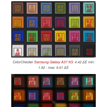
3
5
3.4
4.5
3.1
6.6
∆E
∆E
∆E
∆E
∆E
∆E
4.6
2.7
6.1
5.5
2.2
6.2
∆E
∆E
∆E
∆E
∆E
∆E
3.7
5.6
4
5.1
5.9
5.3
∆E
∆E
∆E
∆E
∆E
∆E
6
3.9
1.9
2.7
3.4
5.5
∆E
∆E
∆E
∆E
∆E
∆E
ColorChecker
Samsung Galaxy A37 5G
: 4.42 ∆E min:
1.92 - max: 6.61 ∆E
18.7
26.8
22.7
21.3
27.3
31
∆E
∆E
∆E
∆E
∆E
∆E
26.5
18
21.3
18.6
26.3
35.7
∆E
∆E
∆E
∆E
∆E
∆E