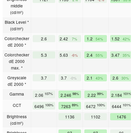
middle
(cd/m²)
Black Level *
(cd/m²)
Colorchecker
2.6
2.42
1.2
1.52
7%
54%
42%
dE 2000 *
Colorchecker
5.3
5.63
2.4
3.47
-6%
55%
35%
dE 2000
max. *
Greyscale
3.7
3.7
2.1
2.6
-0%
43%
30%
dE 2000 *
Gamma
107%
98%
99%
101%
2.06
2.246
2.22
2.184
CCT
100%
89%
100%
101%
6496
7263
6472
6444
Brightness
1136
1102
1476
(cd/m²)
Brightness
97
97
96