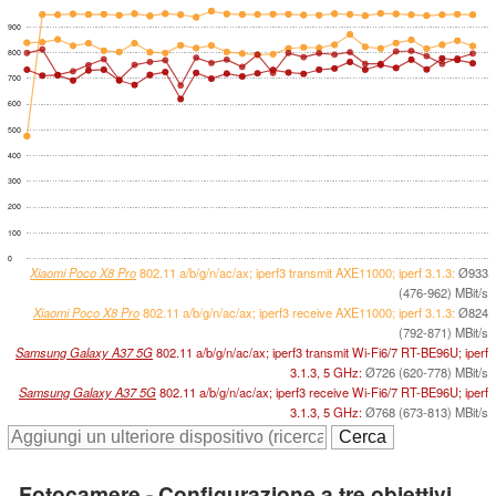
900
800
700
600
500
400
300
200
100
0
Xiaomi Poco X8 Pro
802.11 a/b/g/n/ac/ax; iperf3 transmit AXE11000; iperf 3.1.3:
Ø933
(476-962) MBit/s
Xiaomi Poco X8 Pro
802.11 a/b/g/n/ac/ax; iperf3 receive AXE11000; iperf 3.1.3:
Ø824
(792-871) MBit/s
Samsung Galaxy A37 5G
802.11 a/b/g/n/ac/ax; iperf3 transmit Wi-Fi6/7 RT-BE96U; iperf
3.1.3, 5 GHz:
Ø726 (620-778) MBit/s
Samsung Galaxy A37 5G
802.11 a/b/g/n/ac/ax; iperf3 receive Wi-Fi6/7 RT-BE96U; iperf
3.1.3, 5 GHz:
Ø768 (673-813) MBit/s
Fotocamere - Configurazione a tre obiettivi