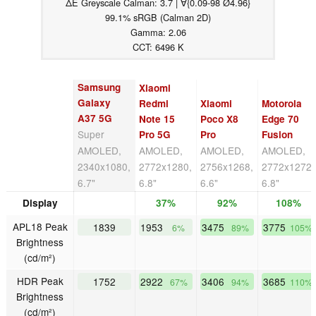
ΔE Greyscale Calman: 3.7 | ∀{0.09-98 Ø4.96}
99.1% sRGB (Calman 2D)
Gamma: 2.06
CCT: 6496 K
Samsung
Xiaomi
Galaxy
Redmi
Xiaomi
Motorola
A37 5G
Note 15
Poco X8
Edge 70
Super
Pro 5G
Pro
Fusion
AMOLED,
AMOLED,
AMOLED,
AMOLED,
2340x1080,
2772x1280,
2756x1268,
2772x1272,
6.7"
6.8"
6.6"
6.8"
Display
37%
92%
108%
APL18 Peak
1839
1953
3475
3775
6%
89%
105%
Brightness
(cd/m²)
HDR Peak
1752
2922
3406
3685
67%
94%
110%
Brightness
(cd/m²)