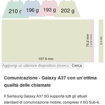
193 g
196 g
202 g
210 g
75.2 mm
75.6 mm
78.1 mm
78.2 mm
8.4 mm
6.8 mm
7.4 mm
8 mm
157.5 mm
162.8 mm
163.6 mm
162.9 mm
Comunicazione - Galaxy A37 con un'ottima
qualità delle chiamate
Il Samsung Galaxy A37 5G supporta tutti gli attuali
standard di comunicazione mobile, compreso il 5G Sub-6,