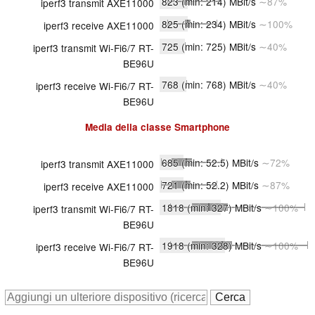
823
(min: 214)
MBit/s
∼87%
iperf3 transmit AXE11000
825
(min: 234)
MBit/s
∼100%
iperf3 receive AXE11000
725
(min: 725)
MBit/s
∼40%
iperf3 transmit Wi-Fi6/7 RT-
BE96U
768
(min: 768)
MBit/s
∼40%
iperf3 receive Wi-Fi6/7 RT-
BE96U
Media della classe
Smartphone
685
(min: 52.5)
MBit/s
∼72%
iperf3 transmit AXE11000
721
(min: 52.2)
MBit/s
∼87%
iperf3 receive AXE11000
1818
(min: 327)
MBit/s
∼100%
iperf3 transmit Wi-Fi6/7 RT-
BE96U
1918
(min: 328)
MBit/s
∼100%
iperf3 receive Wi-Fi6/7 RT-
BE96U