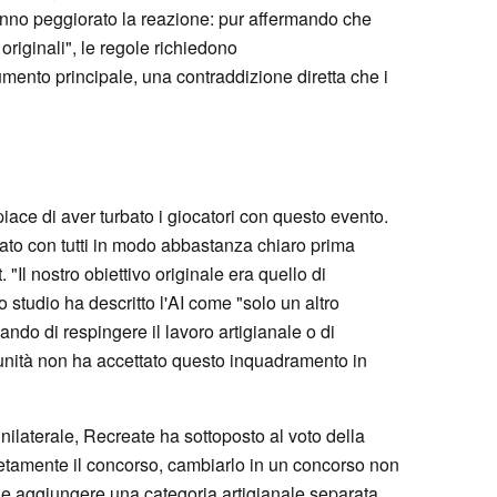
anno peggiorato la reazione: pur affermando che
originali", le regole richiedono
nto principale, una contraddizione diretta che i
piace di aver turbato i giocatori con questo evento.
ato con tutti in modo abbastanza chiaro prima
. "Il nostro obiettivo originale era quello di
 studio ha descritto l'AI come "solo un altro
ndo di respingere il lavoro artigianale o di
munità non ha accettato questo inquadramento in
ilaterale, Recreate ha sottoposto al voto della
etamente il concorso, cambiarlo in un concorso non
e aggiungere una categoria artigianale separata