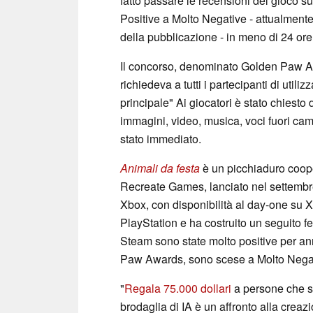
fatto passare le recensioni del gioco 
Positive a Molto Negative - attualment
della pubblicazione - in meno di 24 ore
Il concorso, denominato Golden Paw Aw
richiedeva a tutti i partecipanti di util
principale" Ai giocatori è stato chiesto
immagini, video, musica, voci fuori cam
stato immediato.
Animali da festa
è un picchiaduro cooper
Recreate Games, lanciato nel settemb
Xbox, con disponibilità al day-one su 
PlayStation e ha costruito un seguito fe
Steam sono state molto positive per ann
Paw Awards, sono scese a Molto Nega
"
Regala 75.000 dollari
a persone che s
brodaglia di IA è un affronto alla creaz