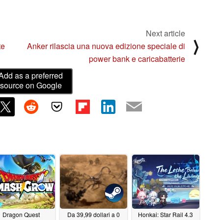
Next article
⟩
te
Anker rilascia una nuova edizione speciale di
power bank e caricabatterie
Add as a preferred
source on Google
Dragon Quest
Da 39,99 dollari a 0
Honkai: Star Rail 4.3