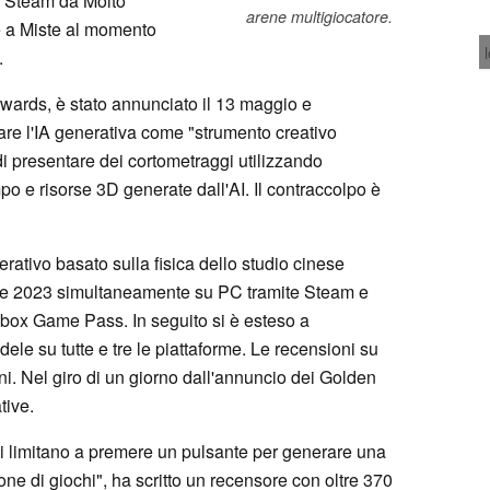
su Steam da Molto
arene multigiocatore.
e a Miste al momento
.
ards, è stato annunciato il 13 maggio e
izzare l'IA generativa come "strumento creativo
 di presentare dei cortometraggi utilizzando
po e risorse 3D generate dall'AI. Il contraccolpo è
ativo basato sulla fisica dello studio cinese
re 2023 simultaneamente su PC tramite Steam e
Xbox Game Pass. In seguito si è esteso a
dele su tutte e tre le piattaforme. Le recensioni su
i. Nel giro di un giorno dall'annuncio dei Golden
tive.
i limitano a premere un pulsante per generare una
ione di giochi", ha scritto un recensore con oltre 370