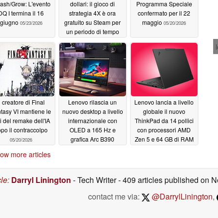
ash/Grow: L'evento
dollari: il gioco di
Programma Speciale
DQ I termina il 16
strategia 4X è ora
confermato per il 22
giugno
gratuito su Steam per
maggio
05/23/2026
05/20/2026
un periodo di tempo
limitato
05/22/2026
l creatore di Final
Lenovo rilascia un
Lenovo lancia a livello
tasy VI mantiene le
nuovo desktop a livello
globale il nuovo
i del remake dell'IA
internazionale con
ThinkPad da 14 pollici
po il contraccolpo
OLED a 165 Hz e
con processori AMD
grafica Arc B390
Zen 5 e 64 GB di RAM
05/20/2026
05/20/2026
05/20/2026
ow more articles
cle
:
Darryl Linington
- Tech Writer
- 409 articles published on
contact me via:
@DarrylLinington
,