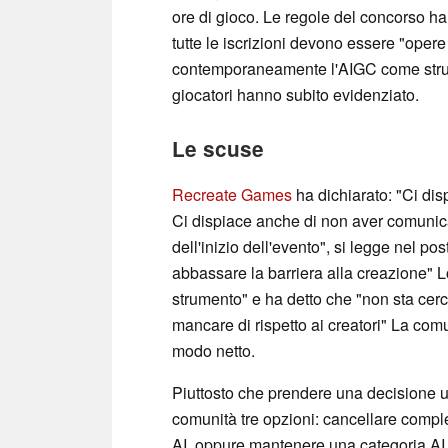
ore di gioco. Le regole del concorso h
tutte le iscrizioni devono essere "opere 
contemporaneamente l'AIGC come strume
giocatori hanno subito evidenziato.
Le scuse
Recreate Games
ha dichiarato: "Ci dis
Ci dispiace anche di non aver comunic
dell'inizio dell'evento", si legge nel post
abbassare la barriera alla creazione" Lo
strumento" e ha detto che "non sta cerca
mancare di rispetto ai creatori" La co
modo netto.
Piuttosto che prendere una decisione un
comunità tre opzioni: cancellare compl
AI, oppure mantenere una categoria AI 