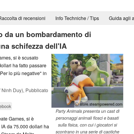
Raccolta di recensioni
Info Techniche / Tips
Guida agli a
ito da un bombardamento di
a schifezza dell'IA
ames, si è scusato
llari ha fatto passare
Per lo più negative" in
 Ninh Duy),
Pubblicato
ⓘ store.steampowered.com
tebook
Party Animals presenta un cast di
personaggi animali flosci e basati
eate Games, si è
sulla fisica, con cui i giocatori si
IA da 75.000 dollari ha
scontrano in una serie di caotiche