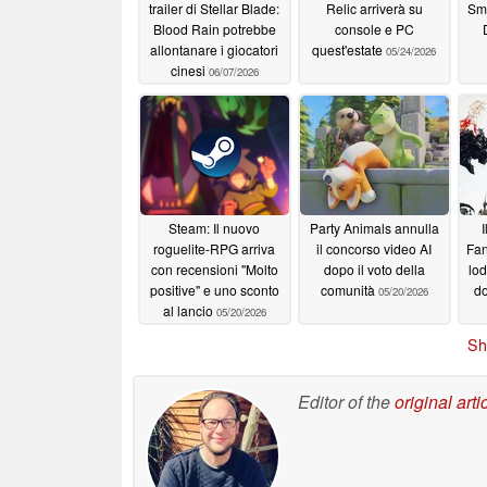
trailer di Stellar Blade:
Relic arriverà su
Sm
Blood Rain potrebbe
console e PC
allontanare i giocatori
quest'estate
05/24/2026
cinesi
06/07/2026
Steam: Il nuovo
Party Animals annulla
I
roguelite-RPG arriva
il concorso video AI
Fan
con recensioni "Molto
dopo il voto della
lod
positive" e uno sconto
comunità
do
05/20/2026
al lancio
05/20/2026
Sh
Editor of the
original arti