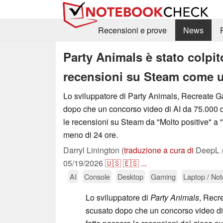
Recensioni e prove
News
Party Animals è stato colp
recensioni su Steam come un
Lo sviluppatore di Party Animals, Recreate G
dopo che un concorso video di AI da 75.000 do
le recensioni su Steam da "Molto positive" a "
meno di 24 ore.
Darryl Linington (
traduzione a cura di
DeepL /
05/19/2026
🇺🇸
🇪🇸
...
AI
Console
Desktop
Gaming
Laptop / No
Lo sviluppatore di
Party Animals
, Recr
scusato dopo che un concorso video di 