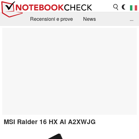
Recensioni e prove
News
...
Raccolta di recensioni
Info Techniche / Tips
Guida agli acquisti
Search
Contact
MSI Raider 16 HX AI A2XWJG