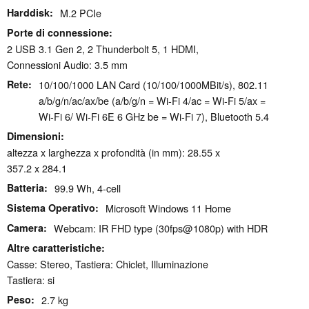
Harddisk
M.2 PCIe
Porte di connessione
2 USB 3.1 Gen 2, 2 Thunderbolt 5, 1 HDMI,
Connessioni Audio: 3.5 mm
Rete
10/100/1000 LAN Card (10/100/1000MBit/s), 802.11
a/​b/​g/​n/​ac/​ax/​be (a/b/g/n = Wi-Fi 4/ac = Wi-Fi 5/ax =
Wi-Fi 6/ Wi-Fi 6E 6 GHz be = Wi-Fi 7), Bluetooth 5.4
Dimensioni
altezza x larghezza x profondità (in mm): 28.55 x
357.2 x 284.1
Batteria
99.9 Wh, 4-cell
Sistema Operativo
Microsoft Windows 11 Home
Camera
Webcam: IR FHD type (30fps@1080p) with HDR
Altre caratteristiche
Casse: Stereo, Tastiera: Chiclet, Illuminazione
Tastiera: si
Peso
2.7 kg