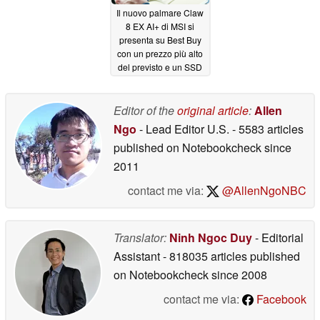
Il nuovo palmare Claw
8 EX AI+ di MSI si
presenta su Best Buy
con un prezzo più alto
del previsto e un SSD
da 1 TB
06/03/2026
Editor of the
original article
:
Allen
Ngo
- Lead Editor U.S.
- 5583 articles
published on Notebookcheck
since
2011
contact me via:
@AllenNgoNBC
Translator:
Ninh Ngoc Duy
- Editorial
Assistant
- 818035 articles published
on Notebookcheck
since 2008
contact me via:
Facebook