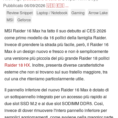
Pubblicato
06/09/2026
🇺🇸
🇪🇸
...
Review Snippet
Laptop / Notebook
Gaming
Arrow Lake
MSI
Geforce
MSI Raider 16 Max ha fatto il suo debutto al CES 2026
come primo modello da 16 pollici della famiglia Raider.
Invece di prendere la strada più facile, però, il Raider 16
Max è un design nuovo e fresco e non è semplicemente
una versione più piccola del più grande Raider 18 pollici
Raider 18 HX
. Inoltre, presenta diverse caratteristiche
esterne che non si trovano sul suo fratello maggiore, tra
cui una che riteniamo particolarmente utile.
Il pannello inferiore del nuovo Raider 16 Max è dotato di
un sottopannello integrato per un accesso più rapido ai
due slot SSD M.2 e ai due slot SODIMM DDR5. Così,
invece di dover rimuovere l'intero pannello inferiore per
semplici aggiornamenti, come avviene nella maggior parte