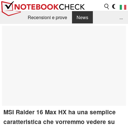
Recensioni e prove
News
...
Raccolta di recensioni
Info Techniche / Tips
Guida agli acquisti
Search
Contact
MSI Raider 16 Max HX ha una semplice
caratteristica che vorremmo vedere su