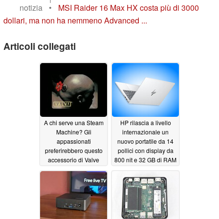
notizia
•
MSI Raider 16 Max HX costa più di 3000
dollari, ma non ha nemmeno Advanced ...
Articoli collegati
A chi serve una Steam
HP rilascia a livello
Machine? Gli
internazionale un
appassionati
nuovo portatile da 14
preferirebbero questo
pollici con display da
accessorio di Valve
800 nit e 32 GB di RAM
06/15/2026
06/09/2026