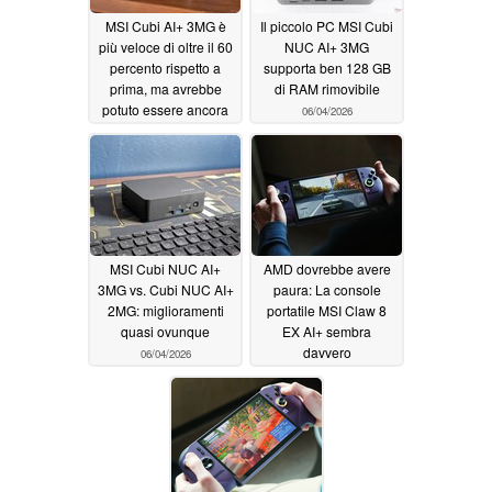
MSI Cubi AI+ 3MG è
Il piccolo PC MSI Cubi
più veloce di oltre il 60
NUC AI+ 3MG
percento rispetto a
supporta ben 128 GB
prima, ma avrebbe
di RAM rimovibile
potuto essere ancora
06/04/2026
migliore
06/04/2026
MSI Cubi NUC AI+
AMD dovrebbe avere
3MG vs. Cubi NUC AI+
paura: La console
2MG: miglioramenti
portatile MSI Claw 8
quasi ovunque
EX AI+ sembra
davvero
06/04/2026
impressionante, ma il
prezzo può rovinare il
divertimento
06/03/2026