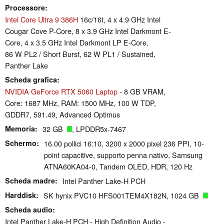
Processore
Intel Core Ultra 9 386H
16c/16t, 4 x 4.9 GHz Intel
Cougar Cove P-Core, 8 x 3.9 GHz Intel Darkmont E-
Core, 4 x 3.5 GHz Intel Darkmont LP E-Core,
86 W PL2 / Short Burst, 62 W PL1 / Sustained,
Panther Lake
Scheda grafica
NVIDIA GeForce RTX 5060 Laptop
- 8 GB VRAM,
Core: 1687 MHz, RAM: 1500 MHz, 100 W TDP,
GDDR7, 591.49, Advanced Optimus
Memoria
32 GB
, LPDDR5x-7467
Schermo
16.00 pollici 16:10, 3200 x 2000 pixel 236 PPI, 10-
point capacitive, supporto penna nativo, Samsung
ATNA60KA04-0, Tandem OLED, HDR, 120 Hz
Scheda madre
Intel Panther Lake-H PCH
Harddisk
SK hynix PVC10 HFS001TEM4X182N, 1024 GB
Scheda audio
Intel Panther Lake-H PCH - High Definition Audio -