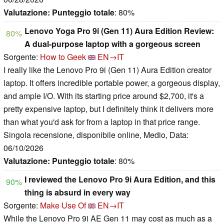
Valutazione:
Punteggio totale
: 80%
Lenovo Yoga Pro 9i (Gen 11) Aura Edition Review:
80%
A dual-purpose laptop with a gorgeous screen
Sorgente:
How to Geek
EN→IT
I really like the Lenovo Pro 9i (Gen 11) Aura Edition creator
laptop. It offers incredible portable power, a gorgeous display,
and ample I/O. With its starting price around $2,700, it's a
pretty expensive laptop, but I definitely think it delivers more
than what you'd ask for from a laptop in that price range.
Singola recensione, disponibile online, Medio, Data:
06/10/2026
Valutazione:
Punteggio totale
: 80%
I reviewed the Lenovo Pro 9i Aura Edition, and this
90%
thing is absurd in every way
Sorgente:
Make Use Of
EN→IT
While the Lenovo Pro 9i AE Gen 11 may cost as much as a