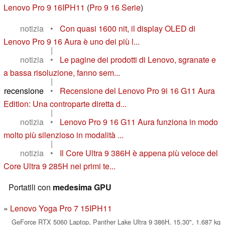
Lenovo Pro 9 16IPH11
(
Pro 9 16 Serie
)
notizia
•
Con quasi 1600 nit, il display OLED di
Lenovo Pro 9 16 Aura è uno dei più l...
|
notizia
•
Le pagine dei prodotti di Lenovo, sgranate e
a bassa risoluzione, fanno sem...
|
recensione
•
Recensione del Lenovo Pro 9i 16 G11 Aura
Edition: Una controparte diretta d...
|
notizia
•
Lenovo Pro 9 16 G11 Aura funziona in modo
molto più silenzioso in modalità ...
|
notizia
•
Il Core Ultra 9 386H è appena più veloce del
Core Ultra 9 285H nei primi te...
Portatili con
medesima GPU
Lenovo Yoga Pro 7 15IPH11
GeForce RTX 5060 Laptop, Panther Lake Ultra 9 386H, 15.30", 1.687 kg