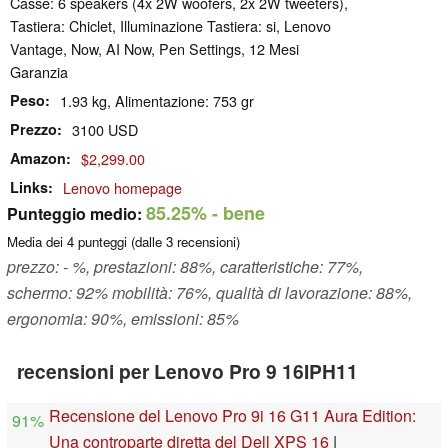
Casse: 6 speakers (4x 2W woofers, 2x 2W tweeters),
Tastiera: Chiclet, Illuminazione Tastiera: si, Lenovo
Vantage, Now, AI Now, Pen Settings, 12 Mesi
Garanzia
Peso
1.93 kg, Alimentazione: 753 gr
Prezzo
3100 USD
Amazon
$2,299.00
Links
Lenovo homepage
85.25%
- bene
Punteggio medio:
Media dei
4
punteggi (dalle
3
recensioni)
prezzo: - %, prestazioni: 88%, caratteristiche: 77%,
schermo: 92% mobilità: 76%, qualità di lavorazione: 88%,
ergonomia: 90%, emissioni: 85%
recensioni per Lenovo Pro 9 16IPH11
Recensione del Lenovo Pro 9i 16 G11 Aura Edition:
91%
Una controparte diretta del Dell XPS 16
|