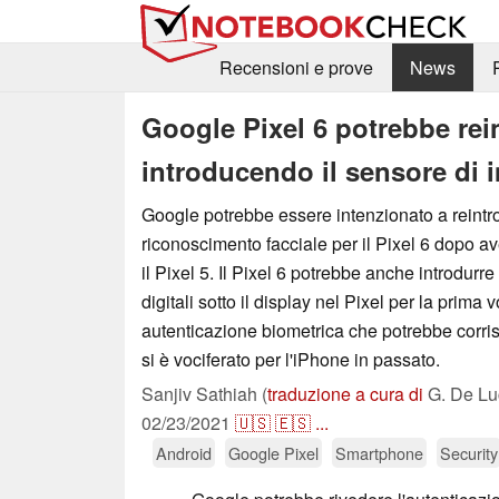
Recensioni e prove
News
Google Pixel 6 potrebbe rein
introducendo il sensore di i
Google potrebbe essere intenzionato a reintr
riconoscimento facciale per il Pixel 6 dopo 
il Pixel 5. Il Pixel 6 potrebbe anche introdurr
digitali sotto il display nel Pixel per la prima
autenticazione biometrica che potrebbe corri
si è vociferato per l'iPhone in passato.
Sanjiv Sathiah (
traduzione a cura di
G. De Lu
02/23/2021
🇺🇸
🇪🇸
...
Android
Google Pixel
Smartphone
Security