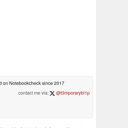
hed on Notebookcheck
since 2017
contact me via:
@t3mporarybl1p