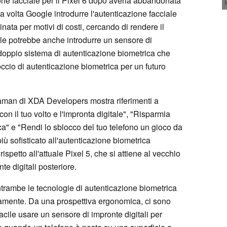
one facciale per il Pixel 6 dopo averla abbandonata
a volta Google introdurre l'autenticazione facciale
nata per motivi di costi, cercando di rendere il
le potrebbe anche introdurre un sensore di
n doppio sistema di autenticazione biometrica che
ccio di autenticazione biometrica per un futuro
aman di XDA Developers mostra riferimenti a
on il tuo volto e l'impronta digitale", "Risparmia
ca" e "Rendi lo sblocco del tuo telefono un gioco da
iù sofisticato all'autenticazione biometrica
spetto all'attuale Pixel 5, che si attiene al vecchio
e digitali posteriore.
ntrambe le tecnologie di autenticazione biometrica
amente. Da una prospettiva ergonomica, ci sono
acile usare un sensore di impronte digitali per