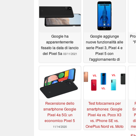
Google ha
Google aggiunge
Pro
apparentemente
nuove funzionalità alle
"F
fissato la data di lancio
serie Pixel 3, Pixel 4 e
del Pixel 5a
Pixel 5 con
03/11/2021
l'aggiornamento di
marzo 2021
03/03/2021
Recensione dello
Test fotocamera per
smartphone Google
smartphones: Google
S
Pixel 4a 5G: un
Pixel 4a vs. Poco X3
P
economico Pixel 5
vs. iPhone SE vs.
d
OnePlus Nord vs. Moto
me
11/14/2020
G9 Plus
11/09/2020
Sh