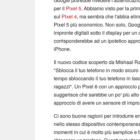
Google potrebbe rivedere l'autenticazi
per il
Pixel 5
. Abbiamo visto per la prim
sul
Pixel 4
, ma sembra che l'abbia elimi
Pixel 5 più economico. Non solo, Goog
impronte digitali sotto il display per u
corrisponderebbe ad un ipotetico appro
iPhone.
Il nuovo codice scoperto da Mishaal R
"Sblocca il tuo telefono in modo sicuro c
tempo sbloccando il tuo telefono in tas
ragazzi". Un Pixel 6 con un approccio p
suggerisce che sarebbe un po' più alto ri
approccio di avere un sensore di impront
Ci sono buone ragioni per introdurre e
nello stesso dispositivo contemporane
momenti in cui è molto più semplice e f