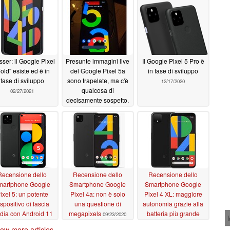
sser: il Google Pixel
Presunte immagini live
Il Google Pixel 5 Pro è
old" esiste ed è in
del Google Pixel 5a
in fase di sviluppo
fase di sviluppo
sono trapelate, ma c'è
12/17/2020
qualcosa di
02/27/2021
decisamente sospetto.
01/05/2021
Recensione dello
Recensione dello
Recensione dello
martphone Google
Smartphone Google
Smartphone Google
ixel 5: un potente
Pixel 4a: non è solo
Pixel 4 XL: maggiore
ispositivo di fascia
una questione di
autonomia grazie alla
dia con Android 11
megapixels
batteria più grande
09/23/2020
11/04/2020
04/17/2020
ow more articles